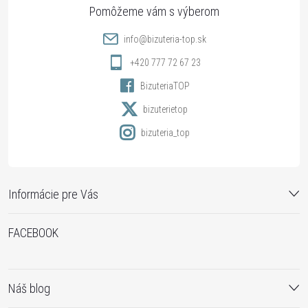
ä
t
info
@
bizuteria-top.sk
i
+420 777 72 67 23
BizuteriaTOP
e
bizuterietop
bizuteria_top
Informácie pre Vás
FACEBOOK
Náš blog