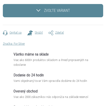
Jednotková
cena:
ZVOĽTE VARIANT
Opýtať sa
Strážiť
Zdieľať
Značka:
For Silver
Všetko máme na sklade
Viac ako 6000+ produktov skladom a ihneď pripravených na
odoslanie
Dodanie do 24 hodín
Vami objednaný tovar Vám spravidla dodáme do 24 hodín
Overený obchod
Viac ako 2000 zákazníkov nás odporúča na základe recenzií