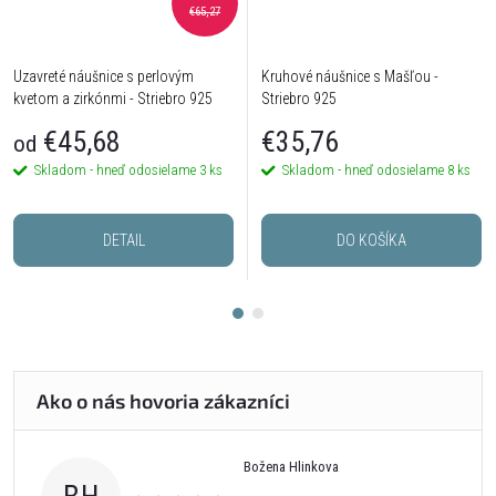
€65,27
Uzavreté náušnice s perlovým
Kruhové náušnice s Mašľou -
kvetom a zirkónmi - Striebro 925
Striebro 925
€45,68
€35,76
od
Skladom - hneď odosielame
3 ks
Skladom - hneď odosielame
8 ks
DETAIL
DO KOŠÍKA
Božena Hlinkova