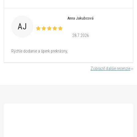
Anna Jakubcová
AJ
28.7.2026
Rýchle dodanie a šperk prekrásny,
Zobraziť ďalšie recenzie
Z
á
p