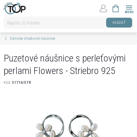
Prejsť
NÁKUPNÝ
na
KOŠÍK
obsah
HĽADAŤ
Dámske strieborné náušnice
Puzetové náušnice s perleťovými
perlami Flowers - Striebro 925
Kód:
51716/STR