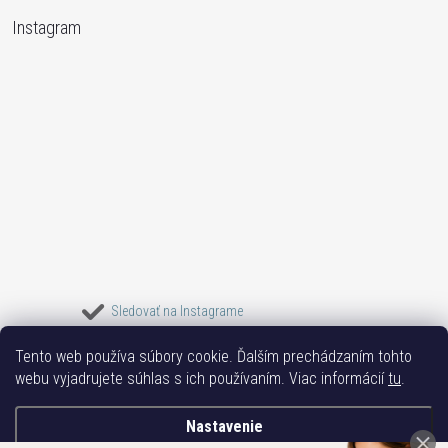
Instagram
Sledovať na Instagrame
Tento web používa súbory cookie. Ďalším prechádzaním tohto
Bižuterie TOP
Vše k mobilu
Mobil příslušenství
Bižutéria Yvon
webu vyjadrujete súhlas s ich používaním. Viac informácií
tu
.
Issa-Garden
Nastavenie