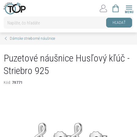
Prejsť
NÁKUPNÝ
na
KOŠÍK
obsah
HĽADAŤ
Dámske strieborné náušnice
Puzetové náušnice Husľový kľúč -
Striebro 925
Kód:
70771