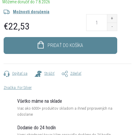
7.8.2026
Možnosti doručenia
€22,53
Jednotková
cena:
PRIDAŤ DO KOŠÍKA
Opýtať sa
Strážiť
Zdieľať
Značka:
For Silver
Všetko máme na sklade
Viac ako 6000+ produktov skladom a ihneď pripravených na
odoslanie
Dodanie do 24 hodín
Vami objednaný tovar Vám spravidla dodáme do 24 hodín