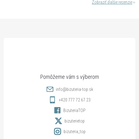
Zobraziť ďalšie recenzie
Z
á
p
ä
t
info
@
bizuteria-top.sk
i
+420 777 72 67 23
BizuteriaTOP
e
bizuterietop
bizuteria_top