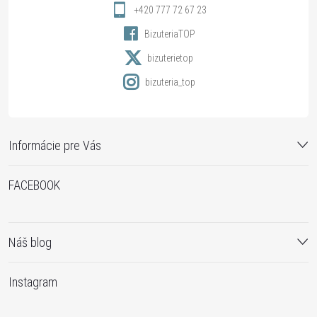
i
+420 777 72 67 23
BizuteriaTOP
e
bizuterietop
bizuteria_top
Informácie pre Vás
FACEBOOK
Náš blog
Instagram