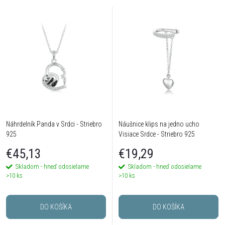
Náhrdelník Panda v Srdci - Striebro
Náušnice klips na jedno ucho
925
Visiace Srdce - Striebro 925
€45,13
€19,29
Skladom - hneď odosielame
Skladom - hneď odosielame
>10 ks
>10 ks
DO KOŠÍKA
DO KOŠÍKA