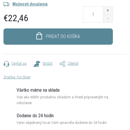
Možnosti doručenia
€22,46
Jednotková
cena:
PRIDAŤ DO KOŠÍKA
Opýtať sa
Strážiť
Zdieľať
Značka:
For Silver
Všetko máme na sklade
Viac ako 6000+ produktov skladom a ihneď pripravených na
odoslanie
Dodanie do 24 hodín
Vami objednaný tovar Vám spravidla dodáme do 24 hodín