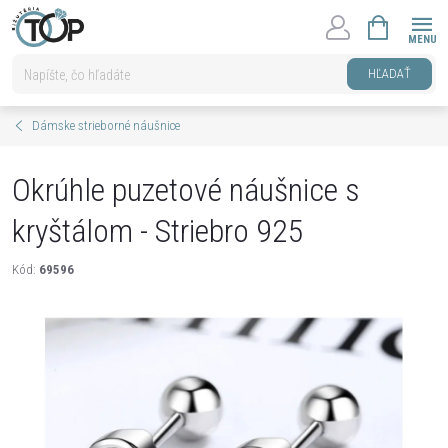
Prejsť
NÁKUPNÝ
na
KOŠÍK
obsah
HĽADAŤ
Dámske strieborné náušnice
Okrúhle puzetové náušnice s
kryštálom - Striebro 925
Kód:
69596