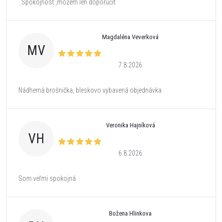
..Spokojnosť ,môžem len doporučiť
Magdaléna Veverková
MV
7.8.2026
Nádherná brošnička, bleskovo vybavená objednávka
Veronika Hajníková
VH
6.8.2026
Som veľmi spokojná
Božena Hlinkova