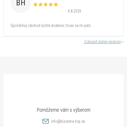
BH
4.8.2026
Spoľahlivý obchod rýchle dodanie, tovar sa mi páči
Zobraziť ďalšie recenzie
Z
á
p
ä
t
info
@
bizuteria-top.sk