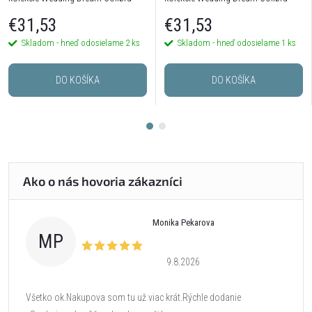
postriebrené
€31,53
€31,53
Skladom - hneď odosielame
2 ks
Skladom - hneď odosielame
1 ks
DO KOŠÍKA
DO KOŠÍKA
Monika Pekarova
MP
9.8.2026
Všetko ok.Nakupova som tu už viac krát.Rýchle dodanie