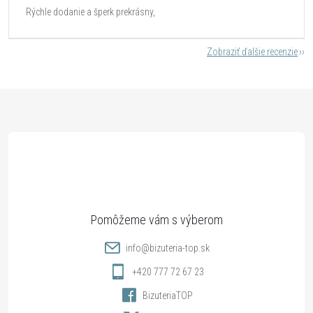
Rýchle dodanie a šperk prekrásny,
Zobraziť ďalšie recenzie
Z
á
p
ä
t
info
@
bizuteria-top.sk
i
+420 777 72 67 23
BizuteriaTOP