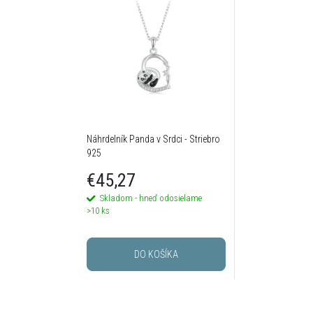
Náhrdelník Panda v Srdci - Striebro
925
€45,27
Skladom - hneď odosielame
>10 ks
DO KOŠÍKA