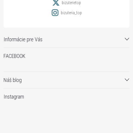
e
bizuterietop
bizuteria_top
Informácie pre Vás
FACEBOOK
Náš blog
Instagram