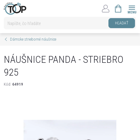
Prejsť
NÁKUPNÝ
na
KOŠÍK
obsah
HĽADAŤ
Dámske strieborné náušnice
NÁUŠNICE PANDA - STRIEBRO
925
Kód:
64919