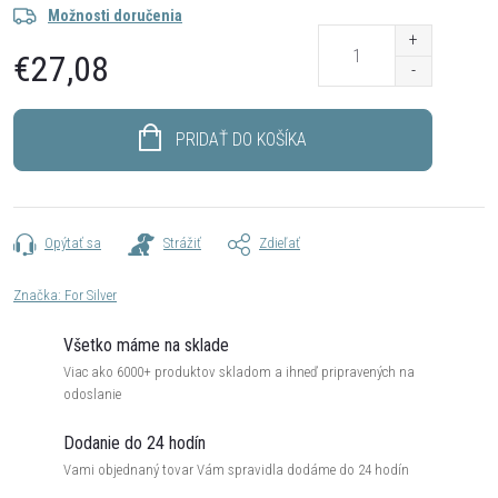
Možnosti doručenia
€27,08
Jednotková
cena:
PRIDAŤ DO KOŠÍKA
Opýtať sa
Strážiť
Zdieľať
Značka:
For Silver
Všetko máme na sklade
Viac ako 6000+ produktov skladom a ihneď pripravených na
odoslanie
Dodanie do 24 hodín
Vami objednaný tovar Vám spravidla dodáme do 24 hodín