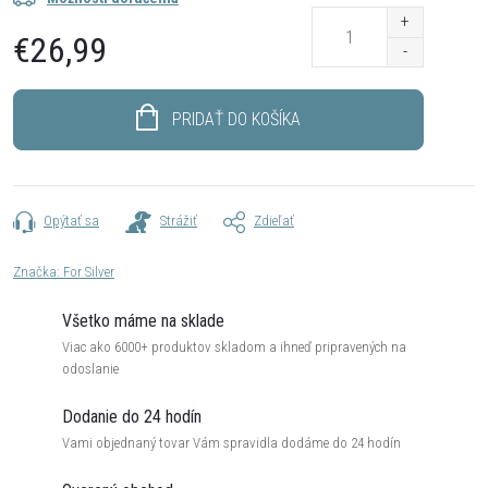
€26,99
Jednotková
cena:
PRIDAŤ DO KOŠÍKA
Opýtať sa
Strážiť
Zdieľať
Značka:
For Silver
Všetko máme na sklade
Viac ako 6000+ produktov skladom a ihneď pripravených na
odoslanie
Dodanie do 24 hodín
Vami objednaný tovar Vám spravidla dodáme do 24 hodín