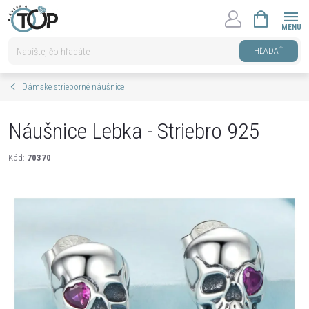
Prejsť
NÁKUPNÝ
na
KOŠÍK
obsah
HĽADAŤ
Dámske strieborné náušnice
Náušnice Lebka - Striebro 925
Kód:
70370