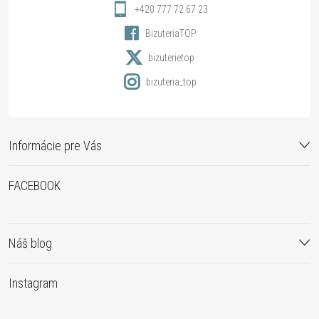
i
+420 777 72 67 23
BizuteriaTOP
e
bizuterietop
bizuteria_top
Informácie pre Vás
FACEBOOK
Náš blog
Instagram