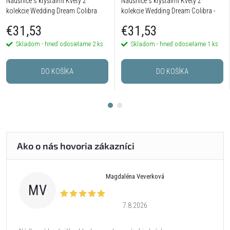
Náušnice s kryštálmi Kvety z
Náušnice s kryštálmi Kvety z
kolekcie Wedding Dream Colibra
kolekcie Wedding Dream Colibra -
postriebrené
€31,53
€31,53
Skladom - hneď odosielame
2 ks
Skladom - hneď odosielame
1 ks
DO KOŠÍKA
DO KOŠÍKA
Magdaléna Veverková
MV
7.8.2026