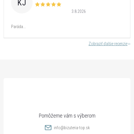
KJ
3.8.2026
Paráda...
Zobraziť ďalšie recenzie
Z
á
p
ä
t
info
@
bizuteria-top.sk