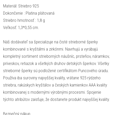
Materiál: Striebro 925
Dokončenie : Platina plátovaná
Striebro hmotnosť : 1,8 g
Veľkosť: 1,3*0,55 cm.
Náš dodávateľ sa špecializuje na čisté strieborné šperky
kombinované s kryštálmi a zirkónmi. Navrhujú a vyrábajú
kompletný sortiment strieborných náušníc, prsteňov, náramkov,
príveskov, retiazok a všetkých druhov detských šperkov. Všetky
strieborné šperky sú podložené certifikátom Puncového úradu.
Používa iba suroviny najvyššej kvality, vrátane 925 rýdzeho
striebra, rakúskych kryštálov a českých kamienkov AAA kvality
kombinovanej s modernými výrobnými procesmi. Spojenie
týchto atribútov zaisťuje, že dostanete produkt najvyššej kvality.
Bezpečný nákup.