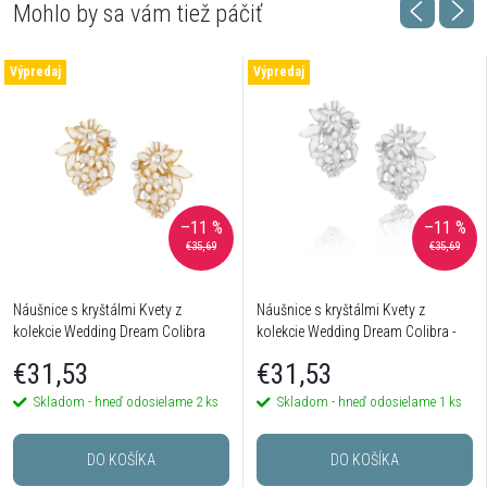
Výpredaj
Výpredaj
–11 %
–11 %
€35,69
€35,69
Náušnice s kryštálmi Kvety z
Náušnice s kryštálmi Kvety z
kolekcie Wedding Dream Colibra
kolekcie Wedding Dream Colibra -
postriebrené
€31,53
€31,53
Skladom - hneď odosielame
2 ks
Skladom - hneď odosielame
1 ks
DO KOŠÍKA
DO KOŠÍKA