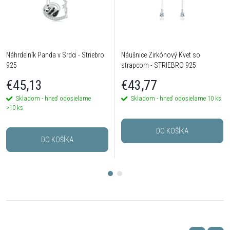
Náhrdelník Panda v Srdci - Striebro
Náušnice Zirkónový Kvet so
925
strapcom - STRIEBRO 925
€45,13
€43,77
Skladom - hneď odosielame
Skladom - hneď odosielame
10 ks
>10 ks
DO KOŠÍKA
DO KOŠÍKA