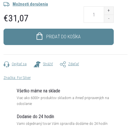
Možnosti doručenia
€31,07
Jednotková
cena:
PRIDAŤ DO KOŠÍKA
Opýtať sa
Strážiť
Zdieľať
Značka:
For Silver
Všetko máme na sklade
Viac ako 6000+ produktov skladom a ihneď pripravených na
odoslanie
Dodanie do 24 hodín
Vami objednaný tovar Vám spravidla dodáme do 24 hodín