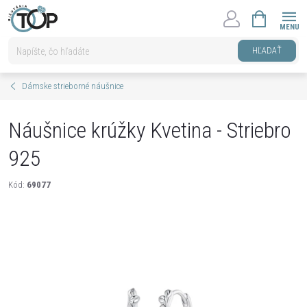
Prejsť
NÁKUPNÝ
na
KOŠÍK
obsah
HĽADAŤ
Dámske strieborné náušnice
Náušnice krúžky Kvetina - Striebro
925
Kód:
69077