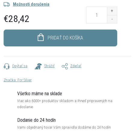
Možnosti doručenia
€28,42
Jednotková
cena:
PRIDAŤ DO KOŠÍKA
Opýtať sa
Strážiť
Zdieľať
Značka:
For Silver
Všetko máme na sklade
Viac ako 6000+ produktov skladom a ihneď pripravených na
odoslanie
Dodanie do 24 hodín
Vami objednaný tovar Vám spravidla dodáme do 24 hodín