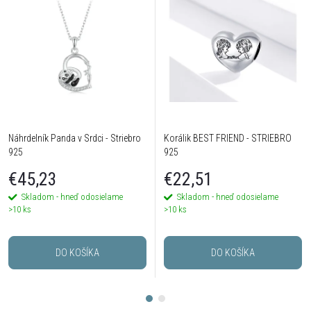
Náhrdelník Panda v Srdci - Striebro
Korálik BEST FRIEND - STRIEBRO
925
925
€45,23
€22,51
Skladom - hneď odosielame
Skladom - hneď odosielame
>10 ks
>10 ks
DO KOŠÍKA
DO KOŠÍKA