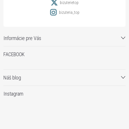
e
bizuterietop
bizuteria_top
Informácie pre Vás
FACEBOOK
Náš blog
Instagram