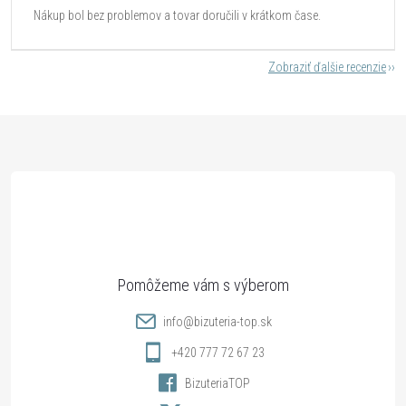
Nákup bol bez problemov a tovar doručili v krátkom čase.
Zobraziť ďalšie recenzie
Z
á
p
ä
t
info
@
bizuteria-top.sk
i
+420 777 72 67 23
BizuteriaTOP