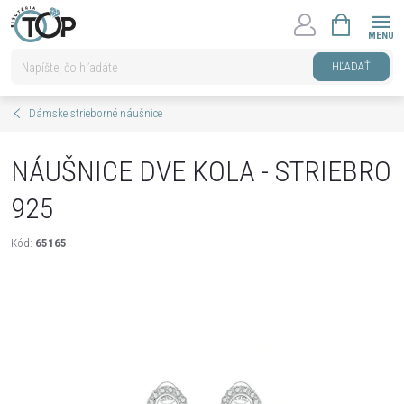
Prejsť
NÁKUPNÝ
na
KOŠÍK
obsah
HĽADAŤ
Dámske strieborné náušnice
NÁUŠNICE DVE KOLA - STRIEBRO
925
Kód:
65165