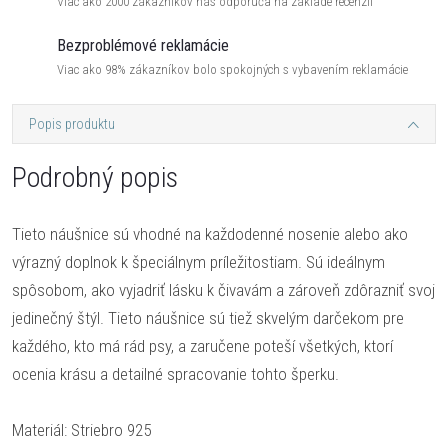
Viac ako 2000 zákazníkov nás odporúča na základe recenzií
Bezproblémové reklamácie
Viac ako 98% zákazníkov bolo spokojných s vybavením reklamácie
Popis produktu
Podrobný popis
Tieto náušnice sú vhodné na každodenné nosenie alebo ako
výrazný doplnok k špeciálnym príležitostiam. Sú ideálnym
spôsobom, ako vyjadriť lásku k čivavám a zároveň zdôrazniť svoj
jedinečný štýl. Tieto náušnice sú tiež skvelým darčekom pre
každého, kto má rád psy, a zaručene poteší všetkých, ktorí
ocenia krásu a detailné spracovanie tohto šperku.
Materiál: Striebro 925