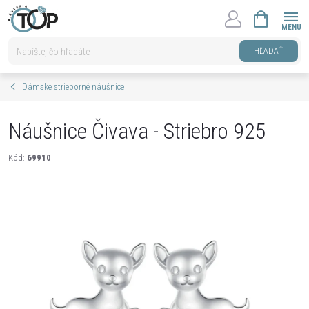
Prejsť
NÁKUPNÝ
na
KOŠÍK
obsah
HĽADAŤ
Dámske strieborné náušnice
Náušnice Čivava - Striebro 925
Kód:
69910