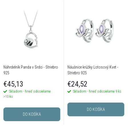
Náhrdelník Panda v Srdci - Striebro
Náušnice krúžky Lotosový Kvet -
925
Striebro 925
€45,13
€24,52
Skladom - hneď odosielame
Skladom - hneď odosielame
9 ks
>10 ks
DO KOŠÍKA
DO KOŠÍKA