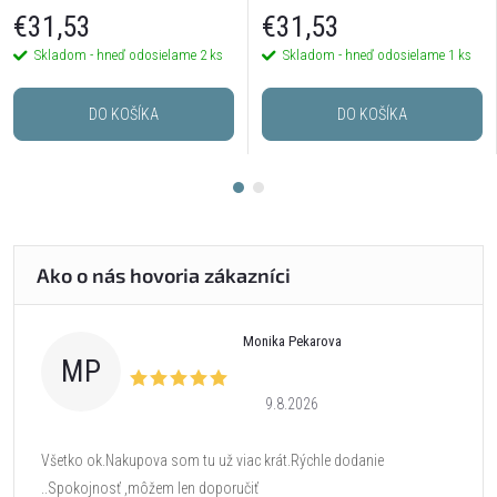
postriebrené
€31,53
€31,53
Skladom - hneď odosielame
2 ks
Skladom - hneď odosielame
1 ks
DO KOŠÍKA
DO KOŠÍKA
Monika Pekarova
MP
9.8.2026
Všetko ok.Nakupova som tu už viac krát.Rýchle dodanie
..Spokojnosť ,môžem len doporučiť