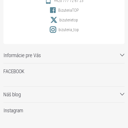
i
+420 777 72 67 23
BizuteriaTOP
e
bizuterietop
bizuteria_top
Informácie pre Vás
FACEBOOK
Náš blog
Instagram