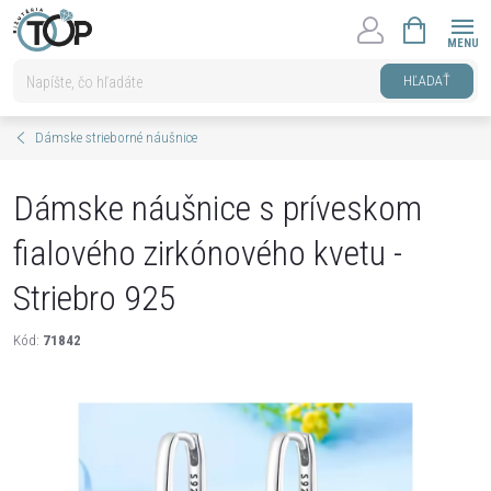
Prejsť
NÁKUPNÝ
na
KOŠÍK
obsah
HĽADAŤ
Dámske strieborné náušnice
Dámske náušnice s príveskom
fialového zirkónového kvetu -
Striebro 925
Kód:
71842