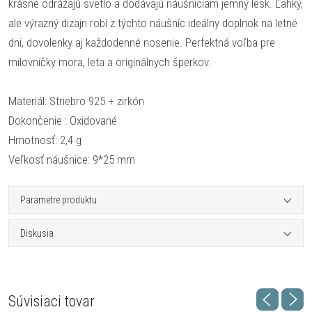
krásne odrážajú svetlo a dodávajú náušniciam jemný lesk. Ľahký,
ale výrazný dizajn robí z týchto náušníc ideálny doplnok na letné
dni, dovolenky aj každodenné nosenie. Perfektná voľba pre
milovníčky mora, leta a originálnych šperkov.
Materiál: Striebro 925 + zirkón
Dokončenie : Oxidované
Hmotnosť: 2,4 g
Veľkosť náušnice: 9*25 mm
Parametre produktu
Diskusia
Súvisiaci tovar