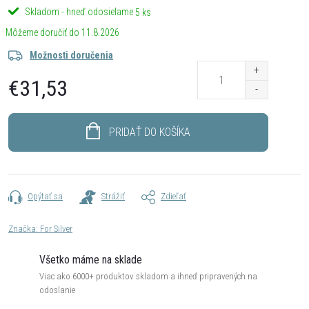
Skladom - hneď odosielame
5 ks
11.8.2026
Možnosti doručenia
€31,53
Jednotková
cena:
PRIDAŤ DO KOŠÍKA
Opýtať sa
Strážiť
Zdieľať
Značka:
For Silver
Všetko máme na sklade
Viac ako 6000+ produktov skladom a ihneď pripravených na
odoslanie