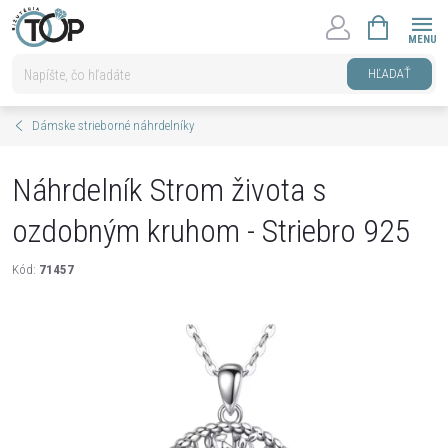
Prejsť
NÁKUPNÝ
na
KOŠÍK
obsah
HĽADAŤ
Dámske strieborné náhrdelníky
Náhrdelník Strom života s
ozdobným kruhom - Striebro 925
Kód:
71457