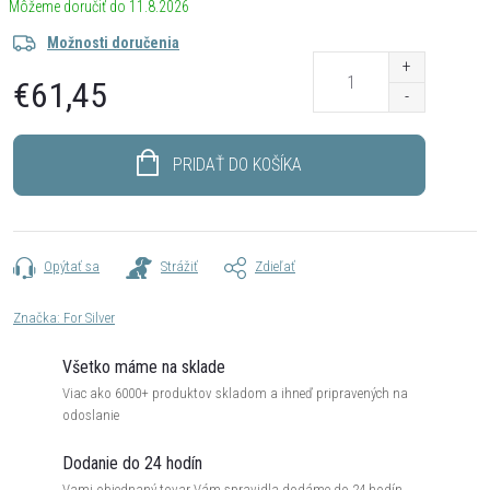
11.8.2026
Možnosti doručenia
€61,45
Jednotková
cena:
PRIDAŤ DO KOŠÍKA
Opýtať sa
Strážiť
Zdieľať
Značka:
For Silver
Všetko máme na sklade
Viac ako 6000+ produktov skladom a ihneď pripravených na
odoslanie
Dodanie do 24 hodín
Vami objednaný tovar Vám spravidla dodáme do 24 hodín