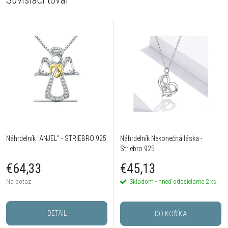
Náhrdelník "ANJEL" - STRIEBRO 925
Náhrdelník Nekonečná láska -
Striebro 925
€64,33
€45,13
Na dotaz
Skladom - hneď odosielame
2 ks
DETAIL
DO KOŠÍKA