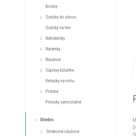
Brošne
Ozdoby do vlasov
Ozdoby na telo
Náhrdelníky
Náramky
Náušnice
Súpravy bižutérie
Retiazky na nohu
Prstene
Prívesky samostatné
M
Striebro
D
Strieborné náušnice
D