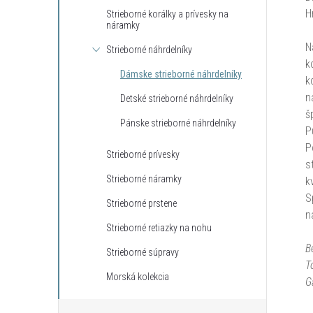
H
Strieborné korálky a prívesky na
náramky
N
Strieborné náhrdelníky
k
Dámske strieborné náhrdelníky
k
n
Detské strieborné náhrdelníky
š
Pánske strieborné náhrdelníky
P
P
Strieborné prívesky
s
Strieborné náramky
k
S
Strieborné prstene
n
Strieborné retiazky na nohu
B
Strieborné súpravy
T
Morská kolekcia
G