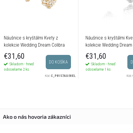
Náušnice s kryštálmi Kvety z
Náušnice s kryštálmi Kve
kolekcie Wedding Dream Colibra
kolekcie Wedding Dream C
postriebrené
€31,60
€31,60
DO KOŠÍKA
D
Skladom - hneď
Skladom - hneď
odosielame
2 ks
odosielame
1 ks
Kód:
C_P8157AU/BIEL
Kód: