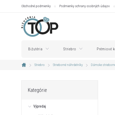
Prejsť
Obchodné podmienky
Podmienky ochrany osobných údajov
na
obsah
Bižutéria
Striebro
Prémiové k
Striebro
Strieborné náhrdelníky
Dámske strieborn
Domov
B
Preskočiť
Kategórie
kategórie
o
Výpredaj
č