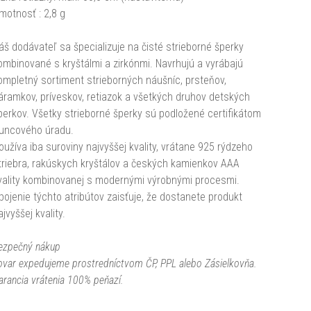
motnosť : 2,8 g
áš dodávateľ sa špecializuje na čisté strieborné šperky
ombinované s kryštálmi a zirkónmi. Navrhujú a vyrábajú
ompletný sortiment strieborných náušníc, prsteňov,
áramkov, príveskov, retiazok a všetkých druhov detských
perkov. Všetky strieborné šperky sú podložené certifikátom
uncového úradu.
oužíva iba suroviny najvyššej kvality, vrátane 925 rýdzeho
triebra, rakúskych kryštálov a českých kamienkov AAA
vality kombinovanej s modernými výrobnými procesmi.
pojenie týchto atribútov zaisťuje, že dostanete produkt
ajvyššej kvality.
ezpečný nákup
ovar expedujeme prostredníctvom ČP, PPL alebo Zásielkovňa.
arancia vrátenia 100% peňazí.