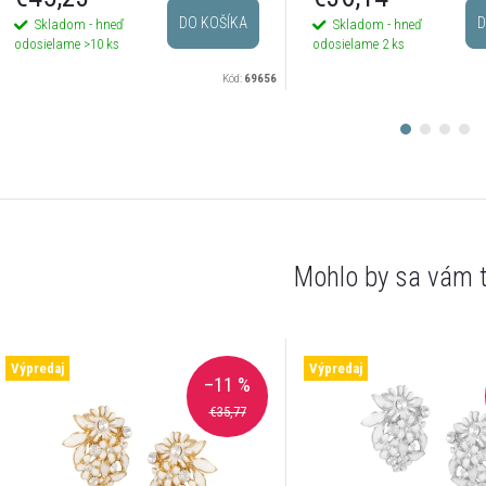
DO KOŠÍKA
D
Skladom - hneď
Skladom - hneď
odosielame
>10 ks
odosielame
2 ks
Kód:
69656
Výpredaj
Výpredaj
–11 %
€35,77