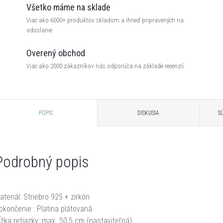
Všetko máme na sklade
Viac ako 6000+ produktov skladom a ihneď pripravených na
odoslanie
Overený obchod
Viac ako 2000 zákazníkov nás odporúča na základe recenzií
POPIS
DISKUSIA
S
Podrobný popis
ateriál: Striebro 925 + zirkón
okončenie : Platina plátovaná
ĺžka retiazky: max. 50,5 cm (nastaviteľná)