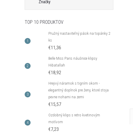
Značky
TOP 10 PRODUKTOV
Pružný nastaviteľný pásik na topánky 2
ks
€11,36
Belle Miss Paris náušnice klipsy
Hibatallah
€18,92
Hrejivý náramok s tigriím okom -
elegantný doplnok pre ženy, ktoré stoja
pevne nohami na zemi
€15,57
Ozdobný klips s retro kvetinovým
motívom
€7,23