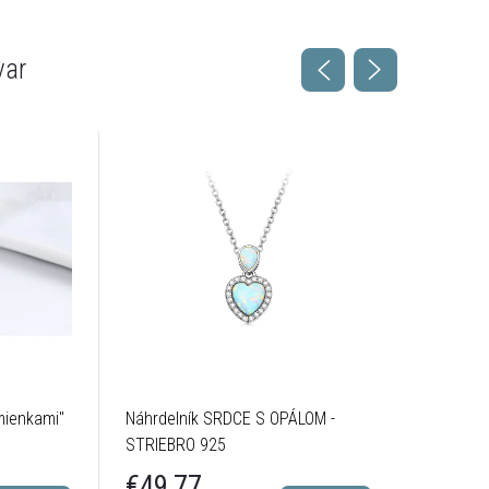
var
mienkami"
Náhrdelník SRDCE S OPÁLOM -
NÁHRDEL
STRIEBRO 925
kryštálom
STRIEBR
€49,77
€25,