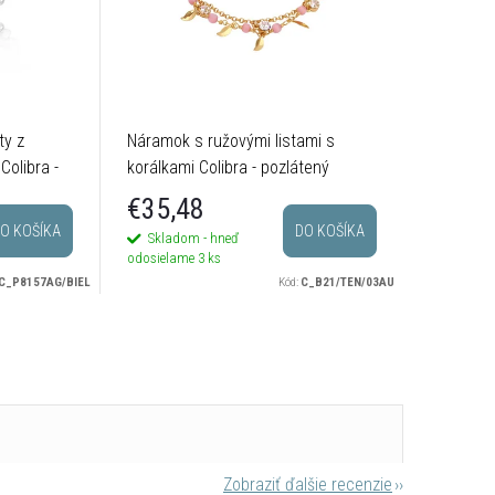
ty z
Náramok s ružovými listami s
olibra -
korálkami Colibra - pozlátený
€35,48
O KOŠÍKA
DO KOŠÍKA
Skladom - hneď
odosielame
3 ks
C_P8157AG/BIEL
Kód:
C_B21/TEN/03AU
Zobraziť ďalšie recenzie