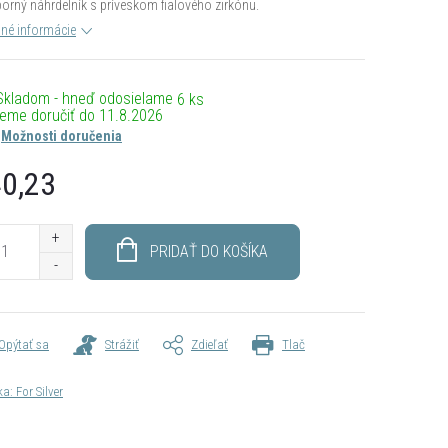
borný náhrdelník s príveskom fialového zirkónu.
lné informácie
Skladom - hneď odosielame
6 ks
11.8.2026
Možnosti doručenia
0,23
otková
PRIDAŤ DO KOŠÍKA
Opýtať sa
Strážiť
Zdieľať
Tlač
ka:
For Silver