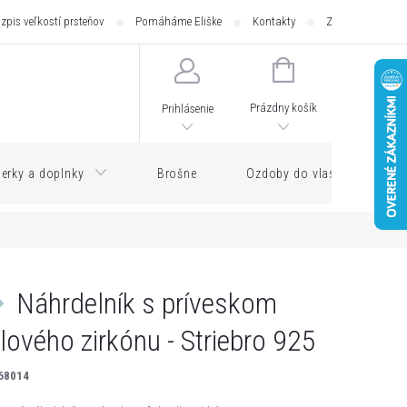
zpis veľkostí prsteňov
Pomáháme Eliške
Kontakty
Zásilkovna - pod
NÁKUPNÝ
KOŠÍK
Prázdny košík
Prihlásenie
erky a doplnky
Brošne
Ozdoby do vlasov
Náhrdelník s príveskom
alového zirkónu - Striebro 925
68014