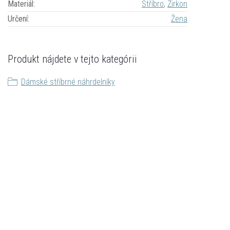
Materiál
:
Stříbro
,
Zirkon
Určení
:
Žena
Produkt nájdete v tejto kategórii
Dámské stříbrné náhrdelníky