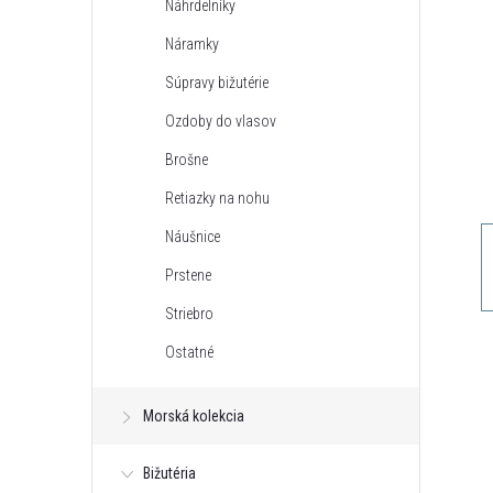
Náhrdelníky
n
Náramky
ý
Súpravy bižutérie
Ozdoby do vlasov
p
Brošne
a
Retiazky na nohu
Náušnice
n
Prstene
e
Striebro
Ostatné
l
Morská kolekcia
Bižutéria