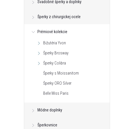
Svadobné šperky a doplnky
Šperky z chirurgickej ocele
Prémiové kolekcie
Bižutéria Yvon
Šperky Brosway
Šperky Colibra
Šperky s Moissanitom
Šperky ORO Silver
Belle Miss Paris
RDCE S OPÁLOM -
NÁHRDELNÍK s Swarovski®
Módne doplnky
5
kryštálom Light Sapphire -
STRIEBRO 925
Šperkovnice
€25,24