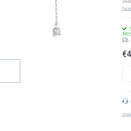
Strie
Detai
€4
Jedn
cena:
Znač