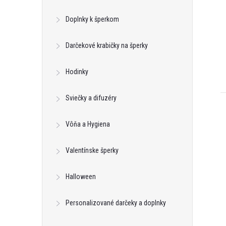
DO KOŠÍKA
DO KOŠÍKA
neď
Skladom - hneď
Doplnky k šperkom
odosielame
2 ks
Kód:
67032
Kód:
67014
Darčekové krabičky na šperky
Hodinky
Sviečky a difuzéry
Vôňa a Hygiena
Valentínske šperky
Halloween
Personalizované darčeky a doplnky