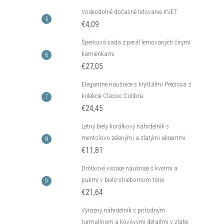
Vodeodolné dočasné tetovanie KVET
€4,09
Šperková sada z perál lemovaných čírymi
kamienkami
€27,05
Elegantné náušnice s kryštálmi Preciosa z
kolekcie Classic Colibra
€24,45
Letný biely korálkový náhrdelník s
mentolovo zelenými a zlatými akcentmi
€11,81
Drôtkové visiace náušnice s kvetmi a
pukmi v bielo-striebornom tóne
€21,64
Výrazný náhrdelník s prírodným
turmalínom a kovovými detailmi v zlatej