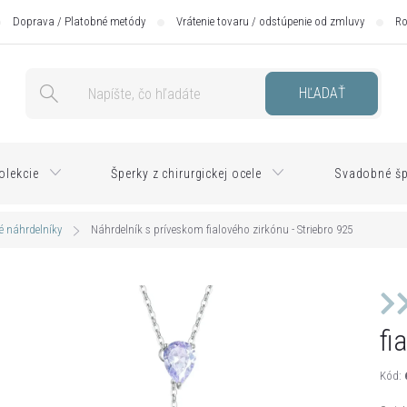
Doprava / Platobné metódy
Vrátenie tovaru / odstúpenie od zmluvy
Ro
HĽADAŤ
olekcie
Šperky z chirurgickej ocele
Svadobné šp
é náhrdelníky
Náhrdelník s príveskom fialového zirkónu - Striebro 925
fi
Kód: