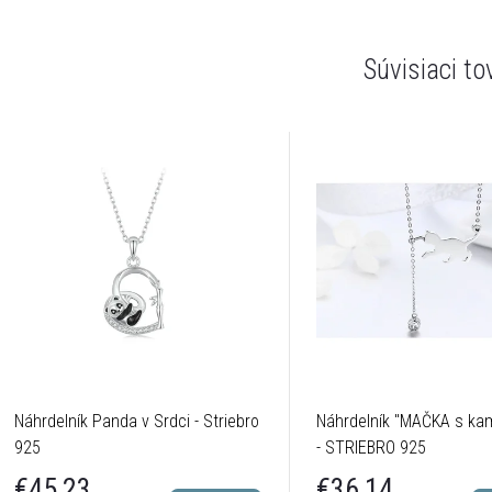
Súvisiaci to
Náhrdelník Panda v Srdci - Striebro
Náhrdelník "MAČKA s ka
925
- STRIEBRO 925
€45,23
€36,14