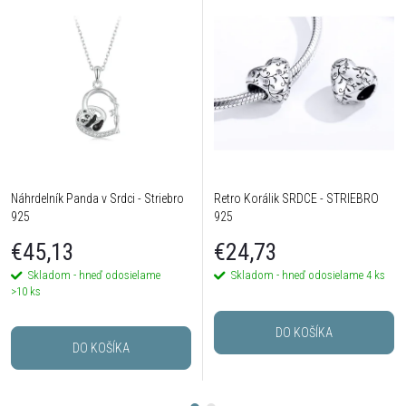
Náhrdelník Panda v Srdci - Striebro
Retro Korálik SRDCE - STRIEBRO
925
925
€45,13
€24,73
Skladom - hneď odosielame
Skladom - hneď odosielame
4 ks
>10 ks
DO KOŠÍKA
DO KOŠÍKA