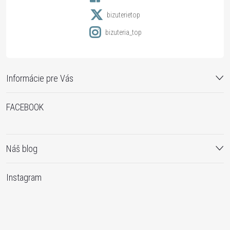
e
bizuterietop
bizuteria_top
Informácie pre Vás
FACEBOOK
Náš blog
Instagram