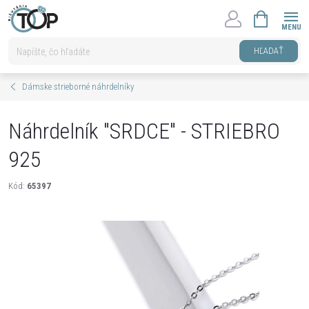
Prejsť
NÁKUPNÝ
na
KOŠÍK
obsah
HĽADAŤ
Dámske strieborné náhrdelníky
Náhrdelník "SRDCE" - STRIEBRO
925
Kód:
65397