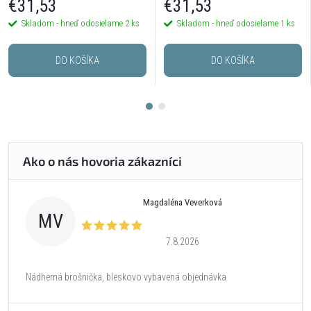
€31,53
€31,53
Skladom - hneď odosielame
2 ks
Skladom - hneď odosielame
1 ks
DO KOŠÍKA
DO KOŠÍKA
Magdaléna Veverková
MV
7.8.2026
Nádherná brošnička, bleskovo vybavená objednávka