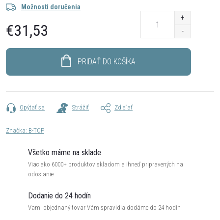
Možnosti doručenia
€31,53
Jednotková
cena:
PRIDAŤ DO KOŠÍKA
Opýtať sa
Strážiť
Zdieľať
Značka:
B-TOP
Všetko máme na sklade
Viac ako 6000+ produktov skladom a ihneď pripravených na
odoslanie
Dodanie do 24 hodín
Vami objednaný tovar Vám spravidla dodáme do 24 hodín