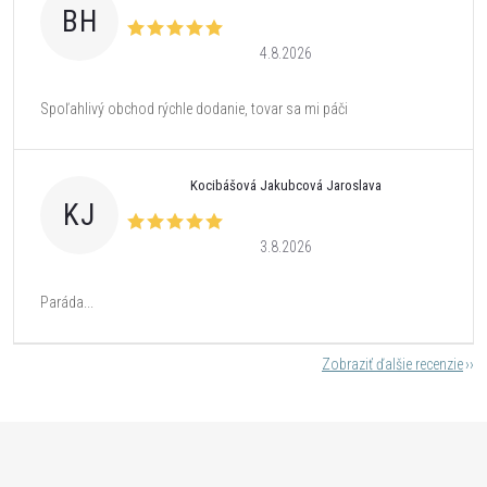
BH
4.8.2026
Spoľahlivý obchod rýchle dodanie, tovar sa mi páči
Kocibášová Jakubcová Jaroslava
KJ
3.8.2026
Paráda...
Zobraziť ďalšie recenzie
Z