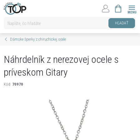
Prejsť
NÁKUPNÝ
na
KOŠÍK
obsah
HĽADAŤ
Dámske šperky z chiruchickej ocele
Náhrdelník z nerezovej ocele s
príveskom Gitary
Kód:
70970