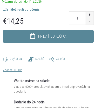
11.8.2026
Možnosti doručenia
€14,25
Jednotková
cena:
PRIDAŤ DO KOŠÍKA
Opýtať sa
Strážiť
Zdieľať
Značka:
B-TOP
Všetko máme na sklade
Viac ako 6000+ produktov skladom a ihneď pripravených na
odoslanie
Dodanie do 24 hodín
Vami objednaný tovar Vám spravidla dodáme do 24 hodín