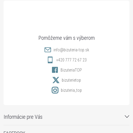
á
p
ä
t
info
@
bizuteria-top.sk
i
+420 777 72 67 23
BizuteriaTOP
e
bizuterietop
bizuteria_top
Informácie pre Vás