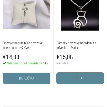
Dámsky náhrdelník z nerezovej
Dámsky nerezový náhrdelník s
ocele Lotosový Kvet
príveskom Mačka
€14,83
€15,08
Skladom - hneď odosielame
5 ks
Na dotaz
DETAIL
DO KOŠÍKA