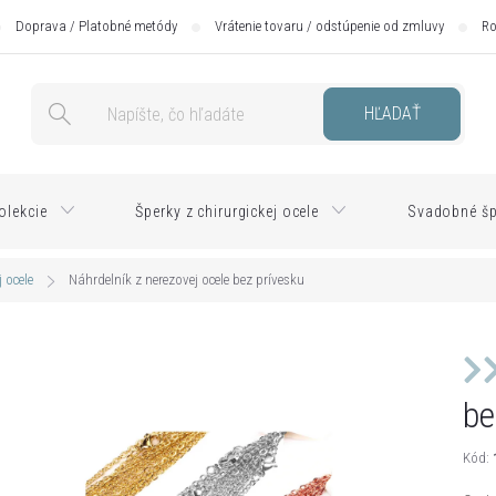
Doprava / Platobné metódy
Vrátenie tovaru / odstúpenie od zmluvy
Ro
HĽADAŤ
olekcie
Šperky z chirurgickej ocele
Svadobné šp
 ocele
Náhrdelník z nerezovej ocele bez prívesku
be
Kód: