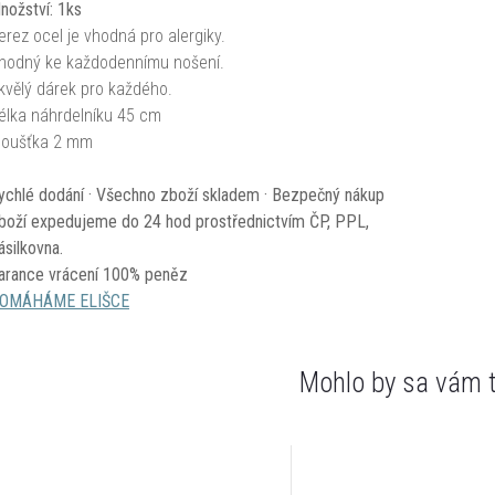
nožství: 1ks
erez ocel je vhodná pro alergiky.
hodný ke každodennímu nošení.
kvělý dárek pro každého.
élka náhrdelníku 45 cm
loušťka 2 mm
ychlé dodání · Všechno zboží skladem · Bezpečný nákup
boží expedujeme do 24 hod prostřednictvím ČP, PPL,
ásilkovna.
arance vrácení 100% peněz
OMÁHÁME ELIŠCE