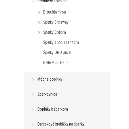
Prémiové kolekcie
Bižutéria Yvon
Šperky Brosway
Šperky Colibra
Šperky s Moissanitom
Šperky ORO Silver
 Self Care Spa s
Vonná sviečka Monstera Big Blue -
Belle Miss Paris
o 500g
sklo 800g
€18,42
Módne doplnky
DETAIL
DO KOŠÍKA
neď
Na dotaz
Šperkovnice
Kód:
BA00037
Kód:
ART00034
Doplnky k šperkom
Darčekové krabičky na šperky