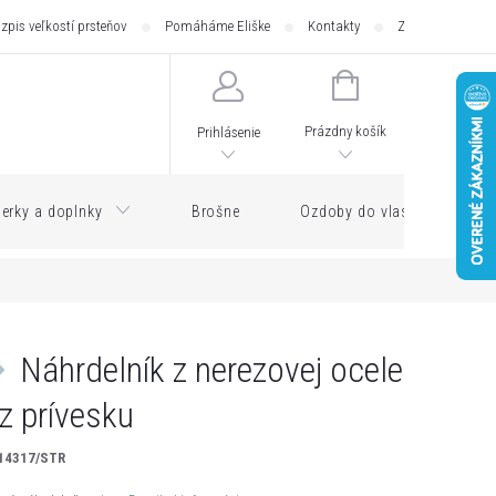
zpis veľkostí prsteňov
Pomáháme Eliške
Kontakty
Zásilkovna - pod
NÁKUPNÝ
KOŠÍK
Prázdny košík
Prihlásenie
erky a doplnky
Brošne
Ozdoby do vlasov
Náhrdelník z nerezovej ocele
z prívesku
14317/STR