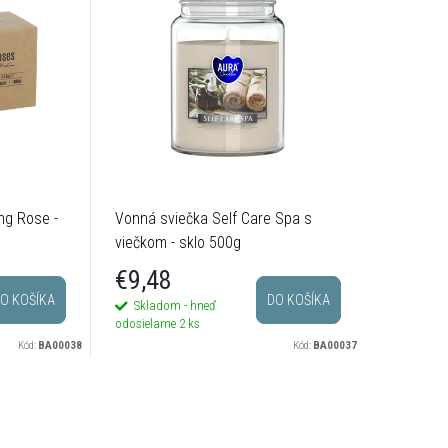
ng Rose -
Vonná sviečka Self Care Spa s
Vonná sv
viečkom - sklo 500g
sklo 800
€9,48
€18,
O KOŠÍKA
DO KOŠÍKA
Skladom - hneď
Na dotaz
odosielame
2 ks
Kód:
BA00038
Kód:
BA00037