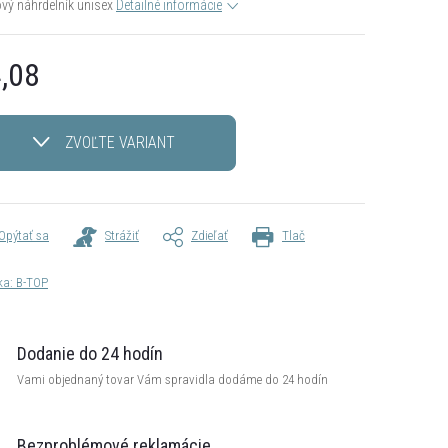
vý náhrdelník unisex
Detailné informácie
,08
otková
ZVOĽTE VARIANT
Opýtať sa
Strážiť
Zdieľať
Tlač
ka:
B-TOP
Dodanie do 24 hodín
Vami objednaný tovar Vám spravidla dodáme do 24 hodín
Bezproblémové reklamácie