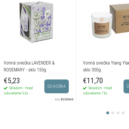
Vonná sviečka LAVENDER &
Vonná sviečka Ylang Yla
ROSEMARY - sklo 150g
sklo 300g
€5,23
€11,70
DO KOŠÍKA
D
Skladom - hneď
Skladom - hneď
odosielame
5 ks
odosielame
7 ks
Kód:
BC00040