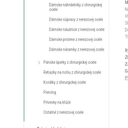
M
Dámske náhrdelníky z chirurgickej
N
ocele
V
Dámske súpravy z nerezovej ocele
S
Dámske náušnice z nerezovej ocele
D
T
Dámske prstene z nerezovej ocele
Dámske náramky z nerezovej ocele
R
Z
Pánske šperky z chirurgickej ocele
Z
G
Retiazky na nohu z chirurgickej ocele
P
Korálky z chirurgickej ocele
Piercing
Prívesky na kľúče
Ostatné z nerezovej ocele