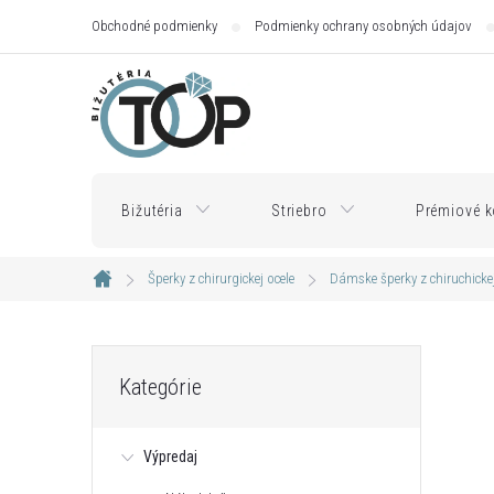
Prejsť
Obchodné podmienky
Podmienky ochrany osobných údajov
na
obsah
Bižutéria
Striebro
Prémiové k
Šperky z chirurgickej ocele
Dámske šperky z chiruchickej
Domov
B
Preskočiť
Kategórie
kategórie
o
Výpredaj
č