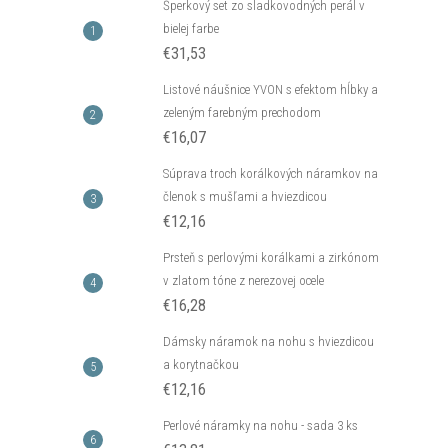
Šperkový set zo sladkovodných perál v
bielej farbe
€31,53
Listové náušnice YVON s efektom hĺbky a
zeleným farebným prechodom
€16,07
Súprava troch korálkových náramkov na
členok s mušľami a hviezdicou
€12,16
Prsteň s perlovými korálkami a zirkónom
v zlatom tóne z nerezovej ocele
€16,28
Dámsky náramok na nohu s hviezdicou
a korytnačkou
€12,16
Perlové náramky na nohu - sada 3 ks