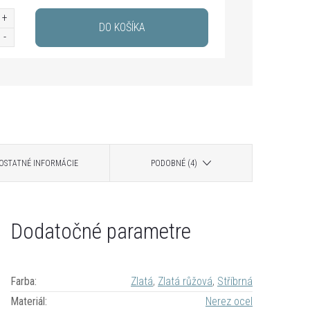
DO KOŠÍKA
OSTATNÉ INFORMÁCIE
PODOBNÉ (4)
Dodatočné parametre
Farba
:
Zlatá
,
Zlatá růžová
,
Stříbrná
Materiál
:
Nerez ocel