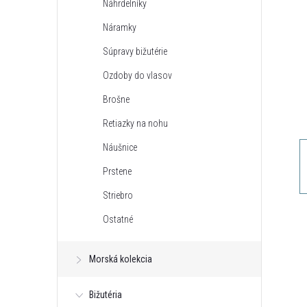
Náhrdelníky
n
Náramky
ý
Súpravy bižutérie
Ozdoby do vlasov
p
Brošne
a
Retiazky na nohu
Náušnice
n
Prstene
e
Striebro
Ostatné
l
Morská kolekcia
Bižutéria