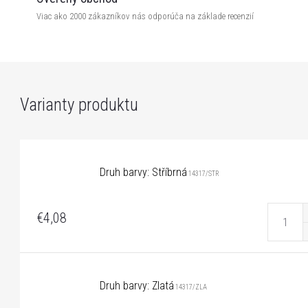
Viac ako 2000 zákazníkov nás odporúča na základe recenzií
Druh barvy: Stříbrná
14317/STR
€4,08
Druh barvy: Zlatá
14317/ZLA