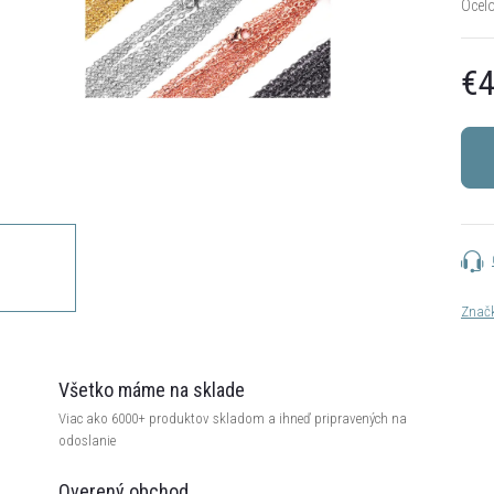
Ocelo
€4
Jedn
cena:
Znač
Všetko máme na sklade
Viac ako 6000+ produktov skladom a ihneď pripravených na
odoslanie
Overený obchod