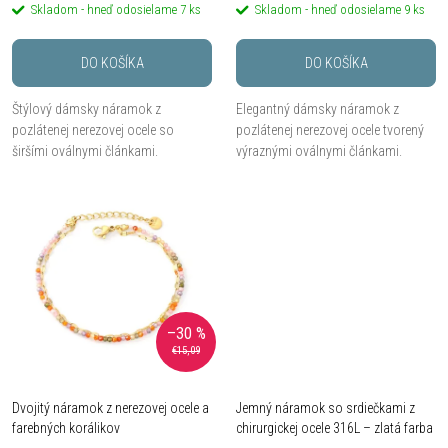
r
Skladom - hneď odosielame
7 ks
Skladom - hneď odosielame
9 ks
r
o
DO KOŠÍKA
DO KOŠÍKA
o
d
Štýlový dámsky náramok z
Elegantný dámsky náramok z
d
pozlátenej nerezovej ocele so
pozlátenej nerezovej ocele tvorený
u
širšími oválnymi článkami.
výraznými oválnymi článkami.
u
k
k
t
t
o
o
–30 %
v
€15,09
v
Dvojitý náramok z nerezovej ocele a
Jemný náramok so srdiečkami z
farebných korálikov
chirurgickej ocele 316L – zlatá farba