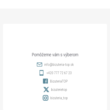
p
Z
i
s
á
u
p
ä
t
info
@
bizuteria-top.sk
i
+420 777 72 67 23
BizuteriaTOP
e
bizuterietop
bizuteria_top