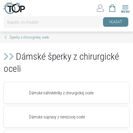
Prejsť
NÁKUPNÝ
na
KOŠÍK
obsah
HĽADAŤ
Šperky z chirurgickej ocele
Dámské šperky z chirurgické
oceli
Dámske náhrdelníky z chirurgickej ocele
Dámske súpravy z nerezovej ocele