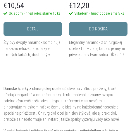
€10,54
€12,20
Skladom - hneď odosielame
10 ks
Skladom - hneď odosielame
5 ks
DETAIL
DO KOŠÍKA
Štýlový dvojitý náramok kombinuje
Elegantný náramok z chirurgickej
nerezovú retiazku a korálky v
ocele 316L v zlatej farbe s jemnými
jemných farbách, dostupný v
príveskami v tvare srdca. Dĺžka: 17 +
striebornej i zlatej variante.
3 cm. Štýlový a romantický doplnok.
O
v
Dámske šperky z chirurgickej ocele
sú skvelou voľbou pre ženy, ktoré
hľadajú elegantné a odolné doplnky. Tento materiál je známy svojou
l
odolnosťou voči poškodeniu, hypoalergénnymi vlastnosťami a
dlhotrvajúcim leskom, vďaka čomu je ideálny na každodenné nosenie a
á
špeciálne príležitosti. Chirurgická oceľ je nielen štýlová, ale aj praktická,
pretože sa nedeformuje ani nefarbí, takže šperky vyzerajú vždy ako nové.
d
V našej kategórii nájdete
široký výber prsteňov, náhrdelníkov, náušníc a