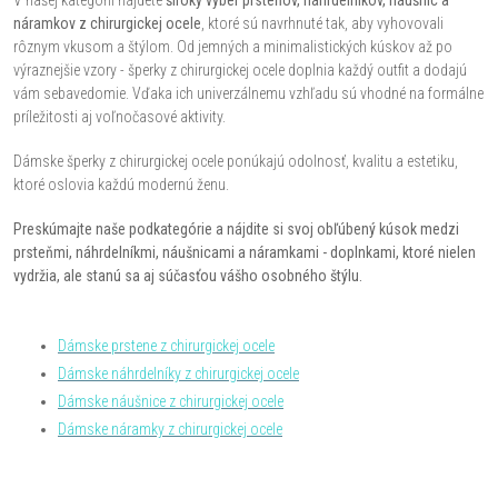
a
náramkov z chirurgickej ocele
, ktoré sú navrhnuté tak, aby vyhovovali
rôznym vkusom a štýlom. Od jemných a minimalistických kúskov až po
c
výraznejšie vzory - šperky z chirurgickej ocele doplnia každý outfit a dodajú
vám sebavedomie. Vďaka ich univerzálnemu vzhľadu sú vhodné na formálne
i
príležitosti aj voľnočasové aktivity.
e
Dámske šperky z chirurgickej ocele ponúkajú odolnosť, kvalitu a estetiku,
ktoré oslovia každú modernú ženu.
p
Preskúmajte naše podkategórie a nájdite si svoj obľúbený kúsok medzi
r
prsteňmi, náhrdelníkmi, náušnicami a náramkami - doplnkami, ktoré nielen
vydržia, ale stanú sa aj súčasťou vášho osobného štýlu.
v
k
Dámske prstene z chirurgickej ocele
y
Dámske náhrdelníky z chirurgickej ocele
Dámske náušnice z chirurgickej ocele
v
Dámske náramky z chirurgickej ocele
ý