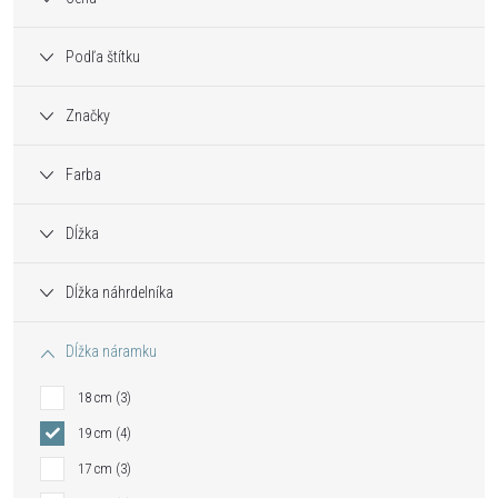
Podľa štítku
Značky
Farba
Dĺžka
Dĺžka náhrdelníka
Dĺžka náramku
18 cm
3
19 cm
4
17 cm
3