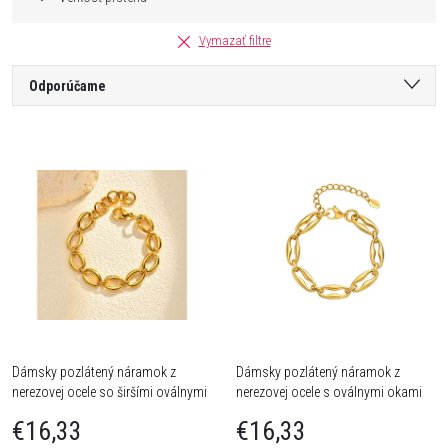
Vymazať filtre
R
Odporúčame
a
Najlacnejšie
V
Najdrahšie
d
ý
Najpredávanejšie
e
Abecedne
p
n
i
i
s
Dámsky pozlátený náramok z
Dámsky pozlátený náramok z
e
nerezovej ocele so širšími oválnymi
nerezovej ocele s oválnymi okami
p
okami
p
€16,33
€16,33