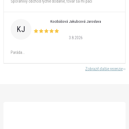
Spoľahlivý obchod rýchle dodanie, tovar sa mi páči
Kocibášová Jakubcová Jaroslava
KJ
3.8.2026
Paráda...
Zobraziť ďalšie recenzie
Z
á
p