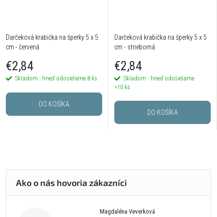
Darčeková krabička na šperky 5 x 5
Darčeková krabička na šperky 5 x 5
cm - červená
cm - strieborná
€2,84
€2,84
Skladom - hneď odosielame
8 ks
Skladom - hneď odosielame
>10 ks
DO KOŠÍKA
DO KOŠÍKA
Magdaléna Veverková