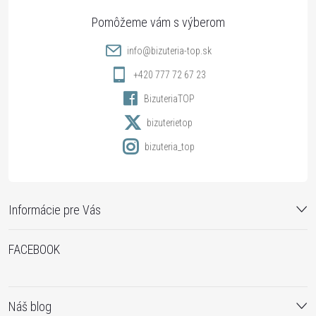
ä
t
info
@
bizuteria-top.sk
i
+420 777 72 67 23
BizuteriaTOP
e
bizuterietop
bizuteria_top
Informácie pre Vás
FACEBOOK
Náš blog