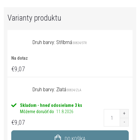
Druh barvy: Stříbrná
30824/STR
Na dotaz
€9,07
Druh barvy: Zlatá
30824/ZLA
Skladom - hneď odosielame
3 ks
Môžeme doručiť do
11.8.2026
€9,07
DO KOŠÍKA