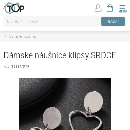
Prejsť
NÁKUPNÝ
na
KOŠÍK
obsah
HĽADAŤ
Dámske náušnice
Dámske náušnice klipsy SRDCE
Kód:
30824/STR