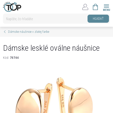
Prejsť
NÁKUPNÝ
na
KOŠÍK
obsah
HĽADAŤ
Dámske náušnice v zlatej farbe
Dámske lesklé oválne náušnice
Kód:
70744