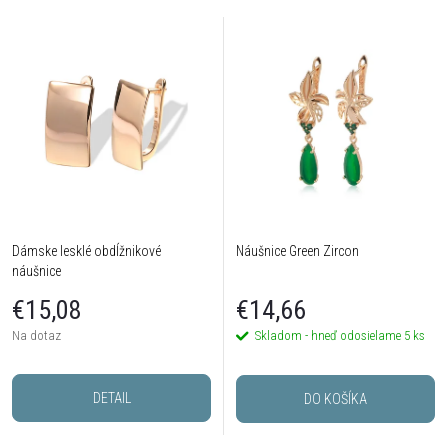
Dámske lesklé obdĺžnikové
Náušnice Green Zircon
náušnice
€15,08
€14,66
Na dotaz
Skladom - hneď odosielame
5 ks
DETAIL
DO KOŠÍKA