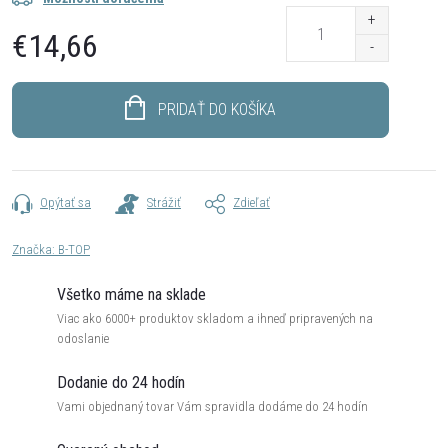
€14,66
Jednotková
cena:
PRIDAŤ DO KOŠÍKA
Opýtať sa
Strážiť
Zdieľať
Značka:
B-TOP
Všetko máme na sklade
Viac ako 6000+ produktov skladom a ihneď pripravených na
odoslanie
Dodanie do 24 hodín
Vami objednaný tovar Vám spravidla dodáme do 24 hodín