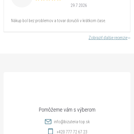
29.7.2026
Nákup bol bez problemov a tovar doručili v krátkom čase.
Zobraziť ďalšie recenzie
Z
á
p
ä
t
info
@
bizuteria-top.sk
+420 777 72 67 23