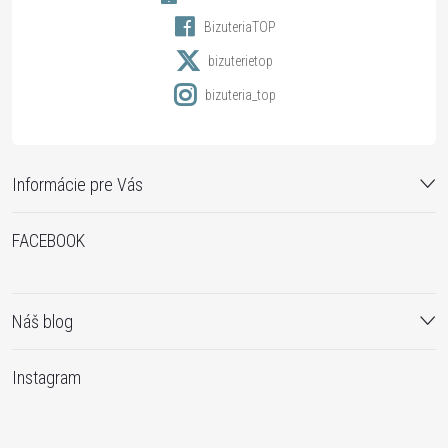
i
BizuteriaTOP
e
bizuterietop
bizuteria_top
Informácie pre Vás
FACEBOOK
Náš blog
Instagram