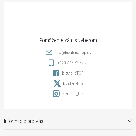
á
p
ä
t
info
@
bizuteria-top.sk
i
+420 777 72 67 23
BizuteriaTOP
e
bizuterietop
bizuteria_top
Informácie pre Vás