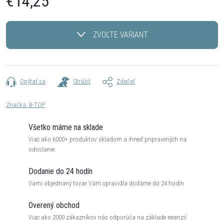
€14,25
Jednotková
cena:
ZVOĽTE VARIANT
Opýtať sa
Strážiť
Zdieľať
Značka:
B-TOP
Všetko máme na sklade
Viac ako 6000+ produktov skladom a ihneď pripravených na
odoslanie
Dodanie do 24 hodín
Vami objednaný tovar Vám spravidla dodáme do 24 hodín
Overený obchod
Viac ako 2000 zákazníkov nás odporúča na základe recenzií