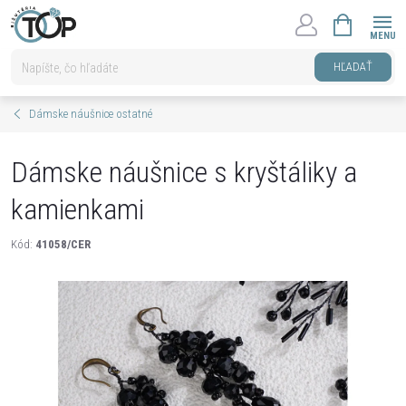
Prejsť
NÁKUPNÝ
na
KOŠÍK
obsah
HĽADAŤ
Dámske náušnice ostatné
Dámske náušnice s kryštáliky a
kamienkami
Kód:
41058/CER