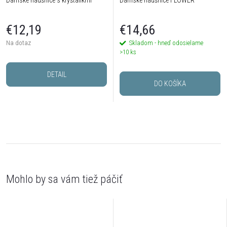
€12,19
€14,66
Na dotaz
Skladom - hneď odosielame
>10 ks
DETAIL
DO KOŠÍKA