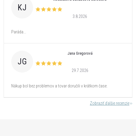
KJ
3.8.2026
Paráda...
Jana Gregorová
JG
29.7.2026
Nákup bol bez problemov a tovar doručili v krátkom čase.
Zobraziť ďalšie recenzie
Z