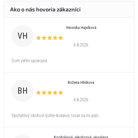
Veronika Hajníková
VH
6.8.2026
Som veľmi spokojná
Božena Hlinkova
BH
4.8.2026
Spoľahlivý obchod rýchle dodanie, tovar sa mi páči
Kocibášová Jakubcová Jaroslava