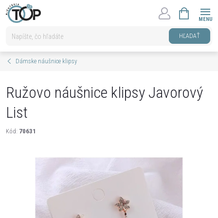
Prejsť
NÁKUPNÝ
na
KOŠÍK
obsah
HĽADAŤ
Dámske náušnice klipsy
Ružovo náušnice klipsy Javorový
List
Kód:
70631