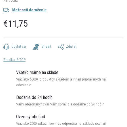
Na dotaz
Možnosti doručenia
€11,75
Jednotková
cena:
Opýtať sa
Strážiť
Zdieľať
Značka:
B-TOP
Všetko máme na sklade
Viac ako 6000+ produktov skladom a ihneď pripravených na
odoslanie
Dodanie do 24 hodín
Vami objednaný tovar Vám spravidla dodáme do 24 hodín
Overený obchod
Viac ako 2000 zákazníkov nás odporúča na základe recenzií