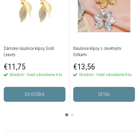
Dámske náušnice klipsy Gold
Náušnice klipsy s okvetnými
Leaves
lístkami
€11,75
€13,56
Skladom - hneď odosielame
6 ks
Skladom - hneď odosielame
8 ks
DO KOŠÍKA
DETAIL