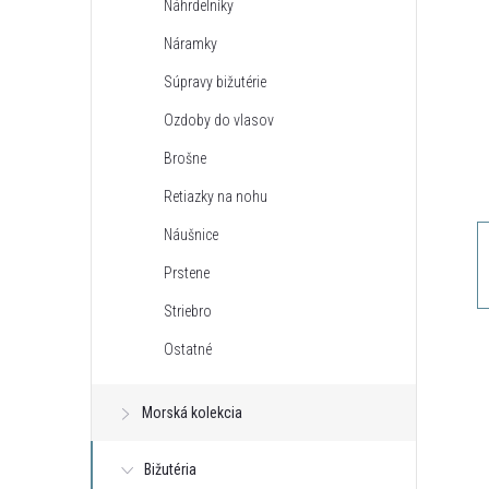
Náhrdelníky
n
Náramky
ý
Súpravy bižutérie
Ozdoby do vlasov
p
Brošne
a
Retiazky na nohu
Náušnice
n
Prstene
e
Striebro
Ostatné
l
Morská kolekcia
Bižutéria