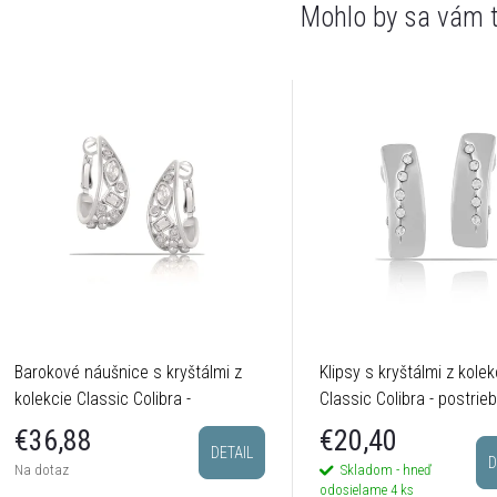
Barokové náušnice s kryštálmi z
Klipsy s kryštálmi z kolek
kolekcie Classic Colibra -
Classic Colibra - postrie
postriebrené
€20,40
€36,88
DETAIL
D
Skladom - hneď
Na dotaz
odosielame
4 ks