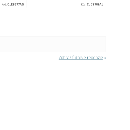
Kód:
C_E8677AG
Kód:
C_C9786AU
Zobraziť ďalšie recenzie