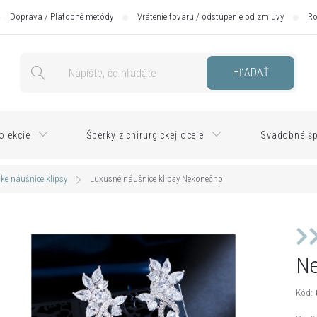
Doprava / Platobné metódy
Vrátenie tovaru / odstúpenie od zmluvy
Ro
HĽADAŤ
olekcie
Šperky z chirurgickej ocele
Svadobné šp
e náušnice klipsy
Luxusné náušnice klipsy Nekonečno
N
Kód: