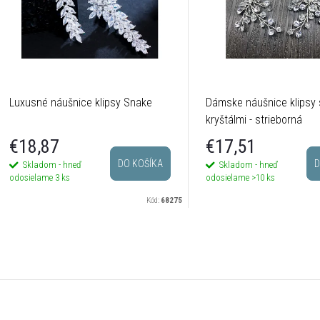
Luxusné náušnice klipsy Snake
Dámske náušnice klipsy 
kryštálmi - strieborná
€18,87
€17,51
DO KOŠÍKA
D
Skladom - hneď
Skladom - hneď
odosielame
3 ks
odosielame
>10 ks
Kód:
68275