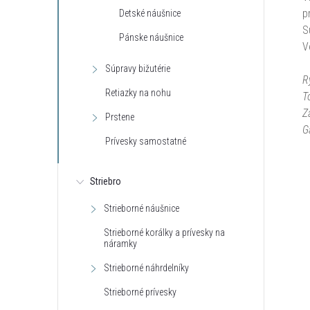
p
Detské náušnice
S
Pánske náušnice
V
Súpravy bižutérie
R
Retiazky na nohu
T
Z
Prstene
G
Prívesky samostatné
Striebro
Strieborné náušnice
Strieborné korálky a prívesky na
náramky
Strieborné náhrdelníky
Strieborné prívesky