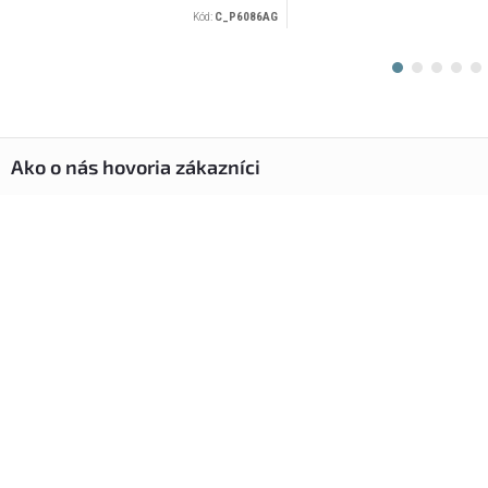
Kód:
C_P6086AG