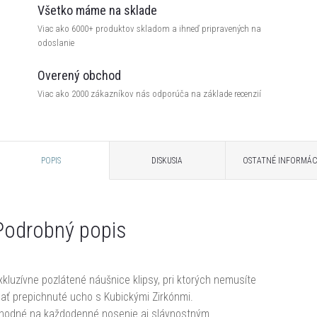
Všetko máme na sklade
Viac ako 6000+ produktov skladom a ihneď pripravených na
odoslanie
Overený obchod
Viac ako 2000 zákazníkov nás odporúča na základe recenzií
POPIS
DISKUSIA
OSTATNÉ INFORMÁC
Podrobný popis
xkluzívne pozlátené náušnice klipsy, pri ktorých nemusíte
ať prepichnuté ucho s Kubickými Zirkónmi.
hodné na každodenné nosenie aj slávnostným