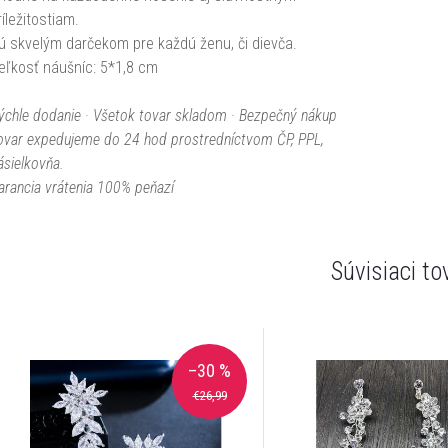
ríležitostiam.
ú skvelým darčekom pre každú ženu, či dievča.
eľkosť náušníc: 5*1,8 cm
ýchle dodanie · Všetok tovar skladom · Bezpečný nákup
ovar expedujeme do 24 hod prostredníctvom ČP, PPL,
ásielkovňa.
arancia vrátenia 100% peňazí
Súvisiaci to
–30 %
€26,99