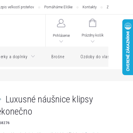
zpis veľkostí prsteňov
Pomáháme Eliške
Kontakty
Zásilkovna - pod
NÁKUPNÝ
KOŠÍK
Prázdny košík
Prihlásenie
erky a doplnky
Brošne
Ozdoby do vlasov
Luxusné náušnice klipsy
ekonečno
68276