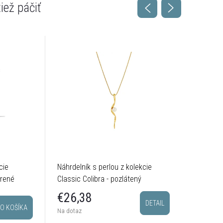
cie
Náhrdelník s perlou z kolekcie
Hladký n
brené
Classic Colibra - pozlátený
kolekcie 
postrieb
€28,
€26,38
DETAIL
O KOŠÍKA
Sklado
Na dotaz
odosielam