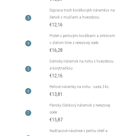
Súprava troch korálkových náramkov na
členok s mušľami a hviezdicou
€12,16
Prsteň s perlovými korálkami a zirkónom
v zlatom tóne z nerezovej ocele
€16,28
Dámsky náramok na nohu s hviezdicou
a korytnačkou
€12,16
Perlové náramky na nohu - sada 3 ks
€13,81
Pánsky článkový náramok z nerezovej
ocele
€15,87
Nadčasové náušnice s perlou shell a