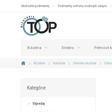
Prejsť
Obchodné podmienky
Podmienky ochrany osobných údajov
na
obsah
Bižutéria
Striebro
Prémiové k
Bižutéria
Náušnice
Dámske náušnice
Dámsk
Domov
B
Preskočiť
Kategórie
kategórie
o
Výpredaj
č