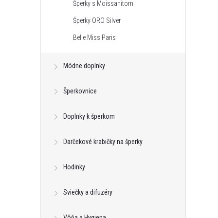
Šperky s Moissanitom
Šperky ORO Silver
Belle Miss Paris
Módne doplnky
Šperkovnice
Doplnky k šperkom
Darčekové krabičky na šperky
k s kryštálom z
Klipsy s guličkou z kolekcie Classic
Hodinky
ic Colibra -
Colibra - postriebrené
€16,28
Sviečky a difuzéry
DO KOŠÍKA
DO KOŠÍKA
neď
Skladom - hneď
odosielame
4 ks
Vôňa a Hygiena