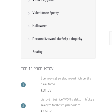
Kód:
C_B14477AG
Kód:
C_E13561AG
Valentínske šperky
Halloween
Personalizované darčeky a doplnky
Značky
TOP 10 PRODUKTOV
Šperkový set zo sladkovodných perál v
bielej farbe
€31,53
Listové náušnice YVON s efektom hĺbky a
zeleným farebným prechodom
€16,07