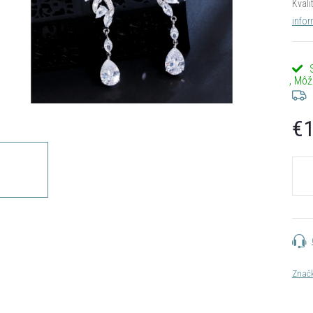
Kvali
infor
€1
Jedn
cena:
Znač