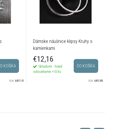
s
Dámske náušnice klipsy Kruhy s
kamienkami
€12,16
O KOŠÍKA
DO KOŠÍKA
Skladom - hneď
odosielame
>10 ks
Kód:
68110
Kód:
68108