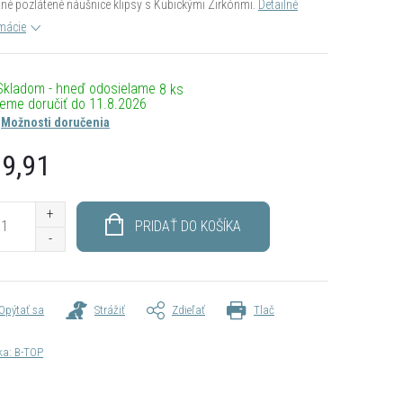
tné pozlátené náušnice klipsy s Kubickými Zirkónmi.
Detailné
mácie
Skladom - hneď odosielame
8 ks
11.8.2026
Možnosti doručenia
9,91
otková
PRIDAŤ DO KOŠÍKA
Opýtať sa
Strážiť
Zdieľať
Tlač
ka:
B-TOP