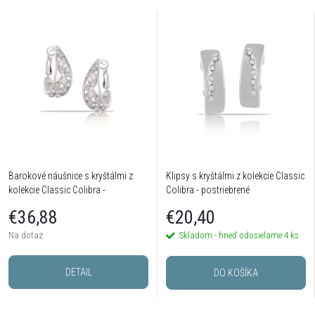
Barokové náušnice s kryštálmi z
Klipsy s kryštálmi z kolekcie Classic
kolekcie Classic Colibra -
Colibra - postriebrené
postriebrené
€36,88
€20,40
Na dotaz
Skladom - hneď odosielame
4 ks
DETAIL
DO KOŠÍKA