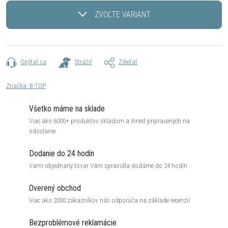
cena:
ZVOĽTE VARIANT
Opýtať sa
Strážiť
Zdieľať
Značka:
B-TOP
Všetko máme na sklade
Viac ako 6000+ produktov skladom a ihneď pripravených na
odoslanie
Dodanie do 24 hodín
Vami objednaný tovar Vám spravidla dodáme do 24 hodín
Overený obchod
Viac ako 2000 zákazníkov nás odporúča na základe recenzií
Bezproblémové reklamácie