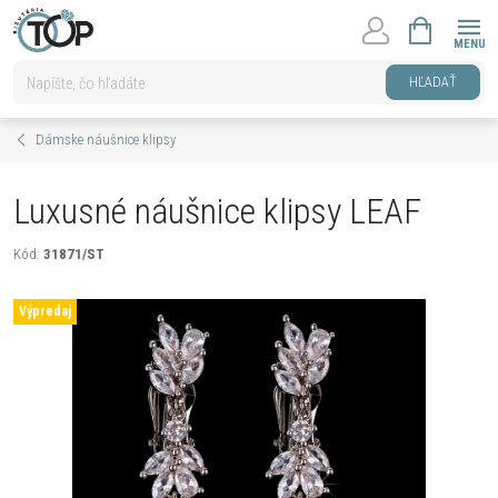
Prejsť
NÁKUPNÝ
na
KOŠÍK
obsah
HĽADAŤ
Dámske náušnice klipsy
Luxusné náušnice klipsy LEAF
Kód:
31871/ST
Výpredaj