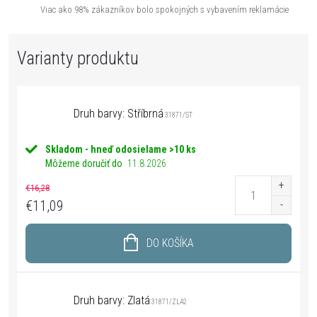
Viac ako 98% zákazníkov bolo spokojných s vybavením reklamácie
Druh barvy: Stříbrná
31871/ST
Skladom - hneď odosielame
>10 ks
Môžeme doručiť do
11.8.2026
€16,28
€11,09
DO KOŠÍKA
Druh barvy: Zlatá
31871/ZLA2