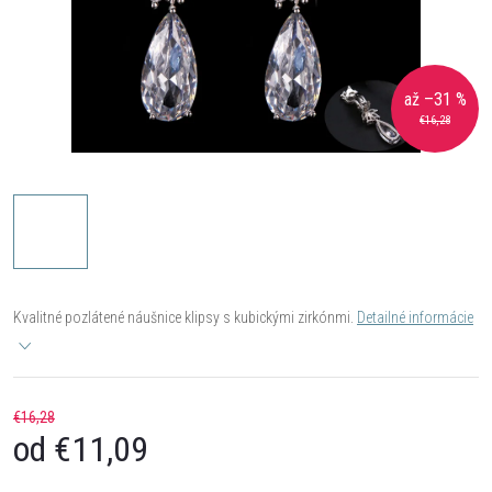
až –31 %
€16,28
Kvalitné pozlátené náušnice klipsy s kubickými zirkónmi.
Detailné informácie
€16,28
od
€11,09
Jednotková