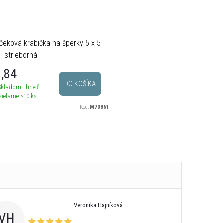
čeková krabička na šperky 5 x 5
- strieborná
,84
DO KOŠÍKA
Skladom - hneď
sielame
>10 ks
Kód:
M70861
Veronika Hajníková
VH