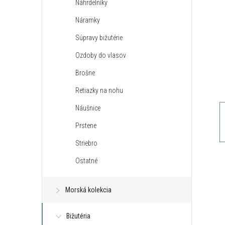
Náhrdelníky
n
Náramky
ý
Súpravy bižutérie
Ozdoby do vlasov
p
Brošne
a
Retiazky na nohu
Náušnice
n
Prstene
e
Striebro
Ostatné
l
Morská kolekcia
Bižutéria