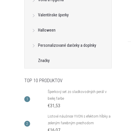
Valentínske šperky
Halloween
Personalizované darčeky a doplnky
Značky
TOP 10 PRODUKTOV
Šperkový set zo sladkovodných perál v
bielej farbe
€31,53
Listové náušnice YVON s efektom hĺbky a
zeleným farebným prechodom
€16,07