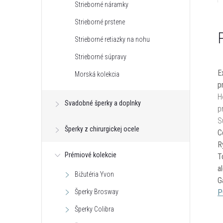
Strieborné náramky
Strieborné prstene
Strieborné retiazky na nohu
Strieborné súpravy
E
Morská kolekcia
p
H
Svadobné šperky a doplnky
pr
S
Šperky z chirurgickej ocele
C
R
Prémiové kolekcie
T
a
Bižutéria Yvon
G
Šperky Brosway
P
Šperky Colibra