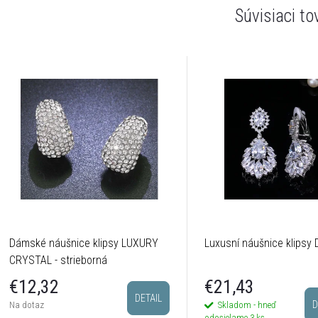
Súvisiaci to
Dámské náušnice klipsy LUXURY
Luxusní náušnice klipsy
CRYSTAL - strieborná
€12,32
€21,43
DETAIL
D
Na dotaz
Skladom - hneď
odosielame
3 ks