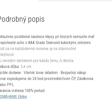
Podrobný popis
xkluzívne pozlátené náušnice klipsy pri ktorých nemusíte mať
repichnuté ucho s AAA Grade Diamond kubickými zirkónmi.
odí sa na každodenné nosenie aj na slávnostné
íležitosti.
ú skvelým darčekom pre každú ženu, či dievča.
elková dĺžka:
3,4 cm
ýchle dodanie · Všetok tovar skladom · Bezpečný nákup
ovar expedujeme do 24 hod prostredníctvom ČP, Zásilkovna
lebo PPL.
arancia vrátenia 100% peňazí
OMÁHAME Eliške