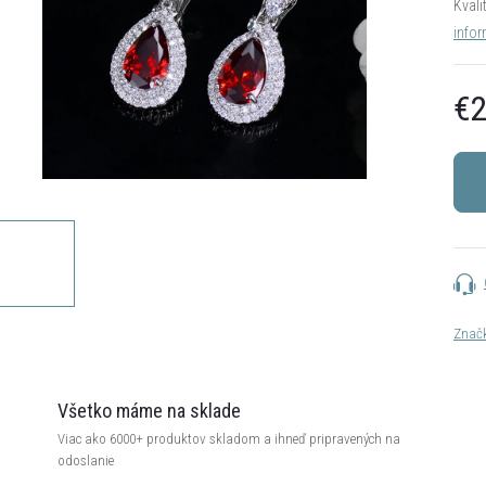
Kvali
infor
€2
Jedn
cena:
Znač
Všetko máme na sklade
Viac ako 6000+ produktov skladom a ihneď pripravených na
odoslanie