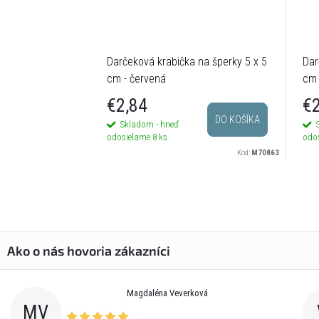
Darčeková krabička na šperky 5 x 5
Dar
cm - červená
cm 
€2,84
€2
DO KOŠÍKA
Skladom - hneď
odosielame
8 ks
odo
Kód:
M70863
Magdaléna Veverková
MV