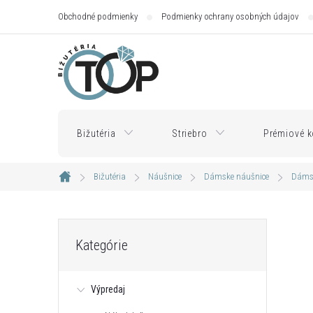
Prejsť
Obchodné podmienky
Podmienky ochrany osobných údajov
na
obsah
Bižutéria
Striebro
Prémiové k
Bižutéria
Náušnice
Dámske náušnice
Dámsk
Domov
B
Preskočiť
Kategórie
kategórie
o
Výpredaj
č