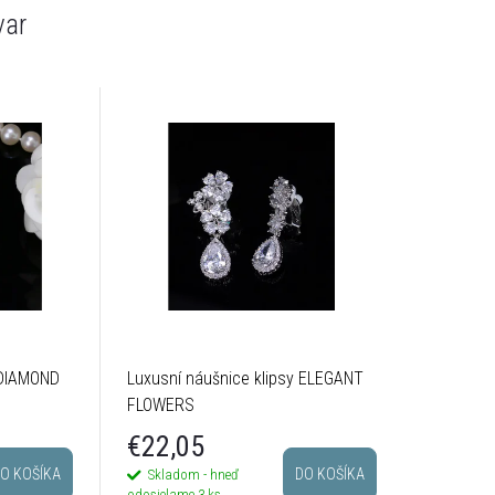
var
 DIAMOND
Luxusní náušnice klipsy ELEGANT
FLOWERS
€22,05
O KOŠÍKA
DO KOŠÍKA
Skladom - hneď
odosielame
3 ks