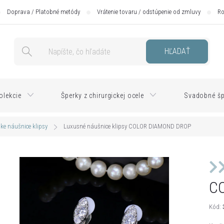
Doprava / Platobné metódy
Vrátenie tovaru / odstúpenie od zmluvy
Ro
HĽADAŤ
olekcie
Šperky z chirurgickej ocele
Svadobné šp
e náušnice klipsy
Luxusné náušnice klipsy COLOR DIAMOND DROP
C
Kód: