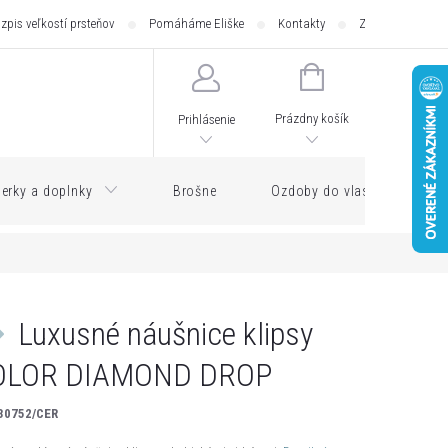
zpis veľkostí prsteňov
Pomáháme Eliške
Kontakty
Zásilkovna - pod
NÁKUPNÝ
KOŠÍK
Prázdny košík
Prihlásenie
erky a doplnky
Brošne
Ozdoby do vlasov
Luxusné náušnice klipsy
OLOR DIAMOND DROP
30752/CER