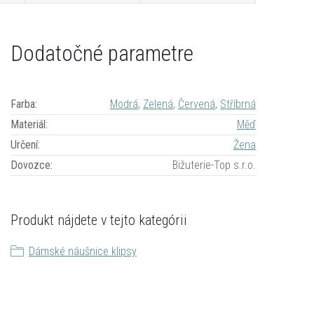
Dodatočné parametre
Farba
:
Modrá
,
Zelená
,
Červená
,
Stříbrná
Materiál
:
Měď
Určení
:
Žena
Dovozce
:
Bižuterie-Top s.r.o.
Produkt nájdete v tejto kategórii
Dámské náušnice klipsy