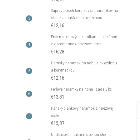
Súprava troch korálkových náramkov na
členok s mušľami a hviezdicou
€12,16
Prsteň s perlovými korálkami a zirkónom
v zlatom tóne z nerezovej ocele
€16,28
Dámsky náramok na nohu s hviezdicou
a korytnačkou
€12,16
Perlové náramky na nohu - sada 3 ks
€13,81
Pánsky článkový náramok z nerezovej
ocele
€15,87
Nadčasové náušnice s perlou shell a