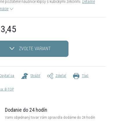
tné pozlátené náušnice klipsy s kubickými zirkónmi.
Detailné
mácie
3,45
otková
ZVOĽTE VARIANT
Opýtať sa
Strážiť
Zdieľať
Tlač
ka:
B-TOP
Dodanie do 24 hodín
Vami objednaný tovar Vám spravidla dodáme do 24 hodín