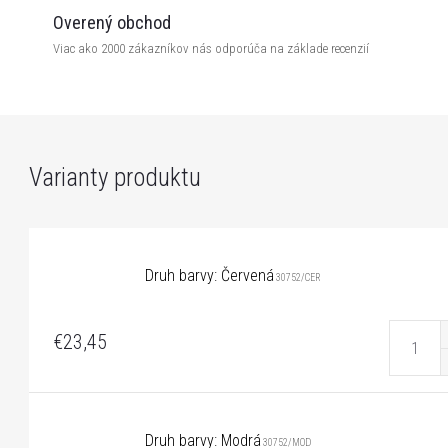
Overený obchod
Viac ako 2000 zákazníkov nás odporúča na základe recenzií
Druh barvy: Červená
30752/CER
€23,45
Druh barvy: Modrá
30752/MOD