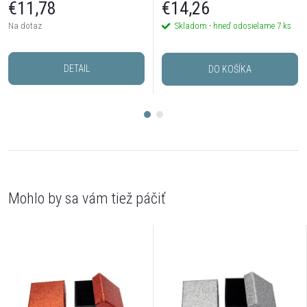
€11,78
€14,26
Na dotaz
Skladom - hneď odosielame
7 ks
DETAIL
DO KOŠÍKA