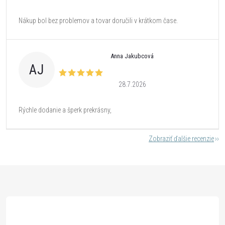
Nákup bol bez problemov a tovar doručili v krátkom čase.
Anna Jakubcová
AJ
28.7.2026
Rýchle dodanie a šperk prekrásny,
Zobraziť ďalšie recenzie
Z
á