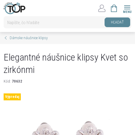
Prejsť
NÁKUPNÝ
na
KOŠÍK
obsah
HĽADAŤ
Dámske náušnice klipsy
Elegantné náušnice klipsy Kvet so
zirkónmi
Kód:
70632
Výpredaj