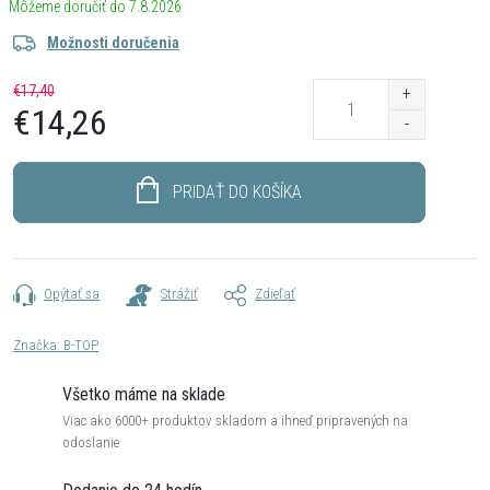
7.8.2026
Možnosti doručenia
€17,40
€14,26
Jednotková
cena:
PRIDAŤ DO KOŠÍKA
Opýtať sa
Strážiť
Zdieľať
Značka:
B-TOP
Všetko máme na sklade
Viac ako 6000+ produktov skladom a ihneď pripravených na
odoslanie