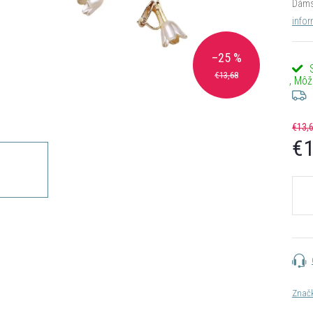
Dámsk
infor
–25 %
€13,68
€13,
€1
Jedn
cena:
Znač