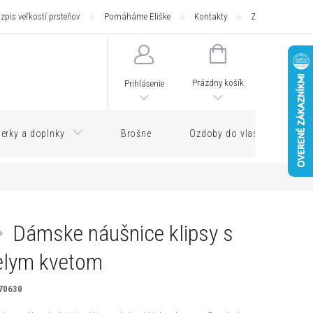
zpis veľkostí prsteňov
Pomáháme Eliške
Kontakty
Zásilkovna - pod
NÁKUPNÝ
KOŠÍK
Prázdny košík
Prihlásenie
erky a doplnky
Brošne
Ozdoby do vlasov
Dámske náušnice klipsy s
elym kvetom
70630