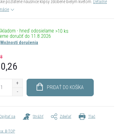
e pozlátené náušnice klipsy zdobené bielym kvetom.
Detailné
mácie
Skladom - hneď odosielame
>10 ks
11.8.2026
Možnosti doručenia
68
0,26
otková
PRIDAŤ DO KOŠÍKA
Opýtať sa
Strážiť
Zdieľať
Tlač
ka:
B-TOP