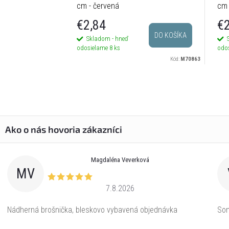
cm - červená
cm 
€2,84
€2
DO KOŠÍKA
Skladom - hneď
odosielame
8 ks
odo
Kód:
M70863
Magdaléna Veverková
MV
7.8.2026
Nádherná brošnička, bleskovo vybavená objednávka
Som