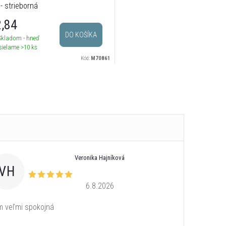
- strieborná
,84
DO KOŠÍKA
Skladom - hneď
sielame
>10 ks
Kód:
M70861
Veronika Hajníková
VH
6.8.2026
 veľmi spokojná