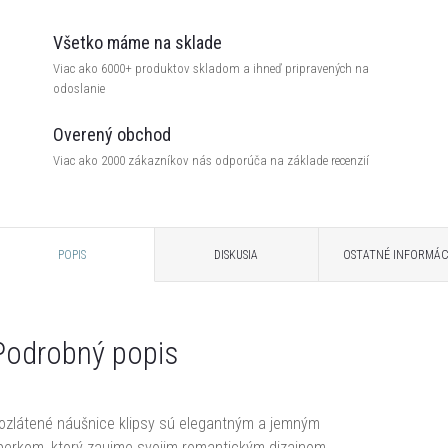
Všetko máme na sklade
Viac ako 6000+ produktov skladom a ihneď pripravených na
odoslanie
Overený obchod
Viac ako 2000 zákazníkov nás odporúča na základe recenzií
POPIS
DISKUSIA
OSTATNÉ INFORMÁC
Podrobný popis
ozlátené náušnice klipsy sú elegantným a jemným
perkom, ktorý zaujme svojim romantickým dizajnom.