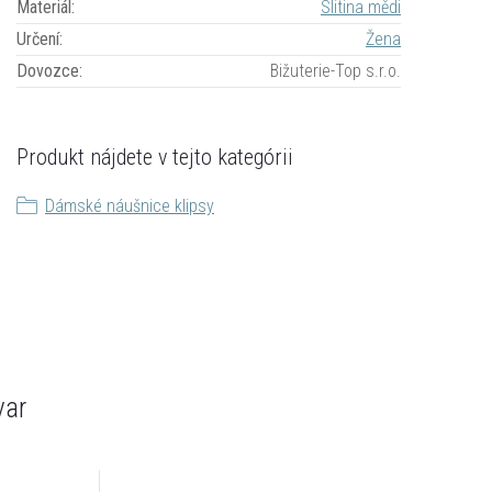
Materiál
:
Slitina mědi
Určení
:
Žena
Dovozce
:
Bižuterie-Top s.r.o.
Produkt nájdete v tejto kategórii
Dámské náušnice klipsy
var