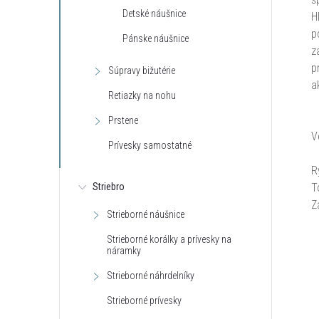
Detské náušnice
H
p
Pánske náušnice
z
p
Súpravy bižutérie
a
Retiazky na nohu
Prstene
V
Prívesky samostatné
R
T
Striebro
Z
Strieborné náušnice
Strieborné korálky a prívesky na
náramky
Strieborné náhrdelníky
Strieborné prívesky