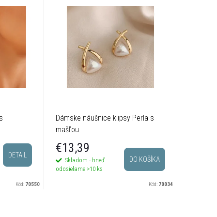
s
Dámske náušnice klipsy Perla s
mašľou
€13,39
DETAIL
DO KOŠÍKA
Skladom - hneď
odosielame
>10 ks
Kód:
70550
Kód:
70034