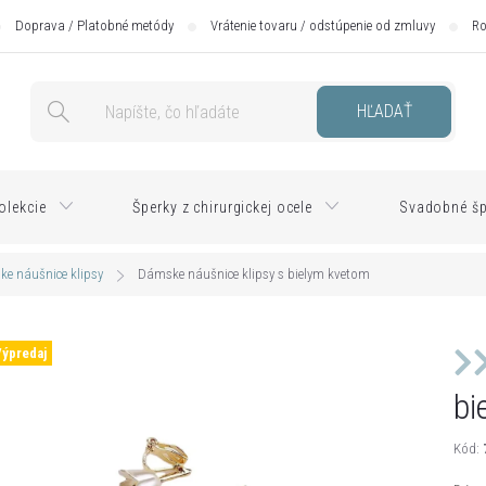
Doprava / Platobné metódy
Vrátenie tovaru / odstúpenie od zmluvy
Ro
HĽADAŤ
olekcie
Šperky z chirurgickej ocele
Svadobné šp
e náušnice klipsy
Dámske náušnice klipsy s bielym kvetom
Výpredaj
bi
Kód: