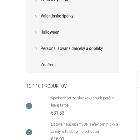
Valentínske šperky
Halloween
Personalizované darčeky a doplnky
Značky
TOP 10 PRODUKTOV
Šperkový set zo sladkovodných perál v
bielej farbe
€31,53
Listové náušnice YVON s efektom hĺbky a
zeleným farebným prechodom
€16,07