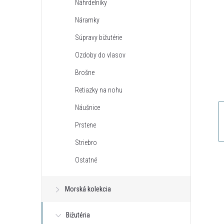
Náhrdelníky
n
Náramky
ý
Súpravy bižutérie
Ozdoby do vlasov
p
Brošne
a
Retiazky na nohu
Náušnice
n
Prstene
e
Striebro
Ostatné
l
Morská kolekcia
Bižutéria