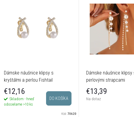
Dámske náušnice klipsy s
Dámske náušnice klipsy 
kryštálmi a perlou Fishtail
perlovými strapcami
€12,16
€13,39
DO KOŠÍKA
Skladom - hneď
Na dotaz
odosielame
>10 ks
Kód:
70620