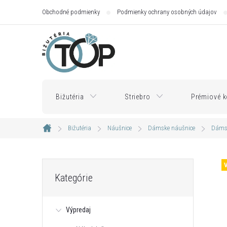
Prejsť
Obchodné podmienky
Podmienky ochrany osobných údajov
na
obsah
Bižutéria
Striebro
Prémiové k
Bižutéria
Náušnice
Dámske náušnice
Dámsk
Domov
B
Preskočiť
Kategórie
kategórie
o
Výpredaj
č