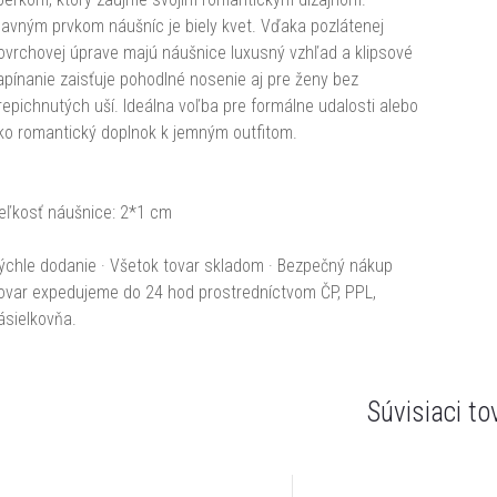
lavným prvkom náušníc je biely kvet. Vďaka pozlátenej
ovrchovej úprave majú náušnice luxusný vzhľad a klipsové
apínanie zaisťuje pohodlné nosenie aj pre ženy bez
repichnutých uší. Ideálna voľba pre formálne udalosti alebo
ko romantický doplnok k jemným outfitom.
eľkosť náušnice: 2*1 cm
ýchle dodanie · Všetok tovar skladom · Bezpečný nákup
ovar expedujeme do 24 hod prostredníctvom ČP, PPL,
ásielkovňa.
Súvisiaci to