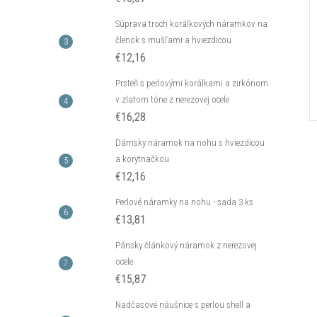
Súprava troch korálkových náramkov na
členok s mušľami a hviezdicou
€12,16
Prsteň s perlovými korálkami a zirkónom
v zlatom tóne z nerezovej ocele
€16,28
Dámsky náramok na nohu s hviezdicou
a korytnačkou
€12,16
Perlové náramky na nohu - sada 3 ks
€13,81
Pánsky článkový náramok z nerezovej
ocele
€15,87
Nadčasové náušnice s perlou shell a