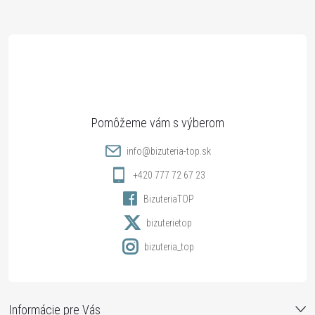
Z
á
p
ä
t
info
@
bizuteria-top.sk
i
+420 777 72 67 23
BizuteriaTOP
e
bizuterietop
bizuteria_top
Informácie pre Vás