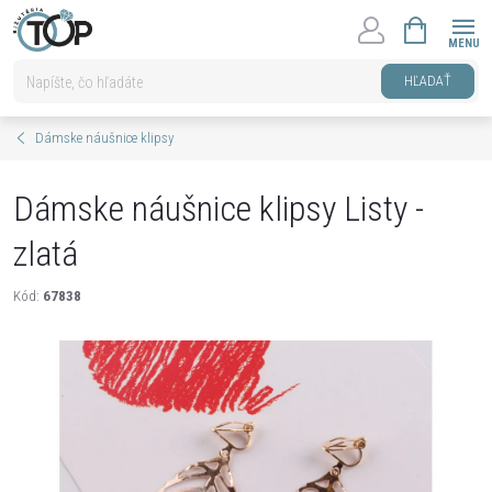
Prejsť
NÁKUPNÝ
na
KOŠÍK
obsah
HĽADAŤ
Dámske náušnice klipsy
Dámske náušnice klipsy Listy -
zlatá
Kód:
67838