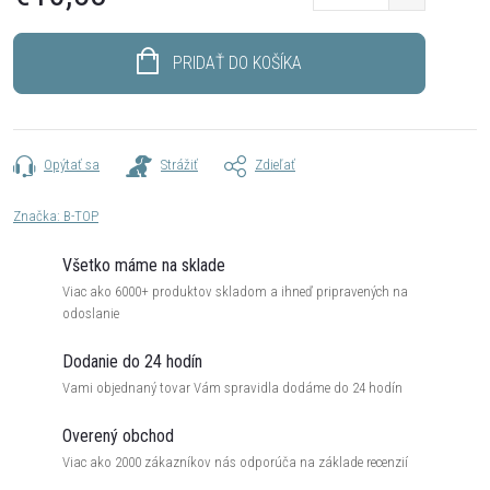
Jednotková
cena:
PRIDAŤ DO KOŠÍKA
Opýtať sa
Strážiť
Zdieľať
Značka:
B-TOP
Všetko máme na sklade
Viac ako 6000+ produktov skladom a ihneď pripravených na
odoslanie
Dodanie do 24 hodín
Vami objednaný tovar Vám spravidla dodáme do 24 hodín
Overený obchod
Viac ako 2000 zákazníkov nás odporúča na základe recenzií