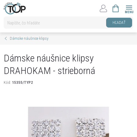
Prejsť
NÁKUPNÝ
na
KOŠÍK
obsah
HĽADAŤ
Dámske náušnice klipsy
Dámske náušnice klipsy
DRAHOKAM - strieborná
Kód:
15355/TYP2