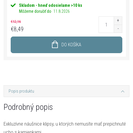
Skladom - hneď odosielame
>10 ks
Môžeme doručiť do
11.8.2026
€12,16
€8,49
DO KOŠÍKA
Popis produktu
Podrobný popis
Exkluzívne náušnice klipsy, u ktorých nemusíte mať prepichnuté
ucho s kamienkami.