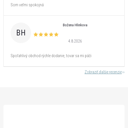
Som veľmi spokojná
Božena Hlinkova
BH
4.8.2026
Spoľahlivý obchod rýchle dodanie, tovar sa mi páči
Zobraziť ďalšie recenzie
Z
á
p