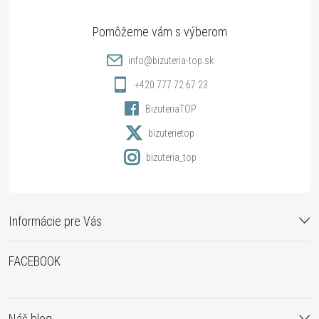
ä
t
info
@
bizuteria-top.sk
i
+420 777 72 67 23
BizuteriaTOP
e
bizuterietop
bizuteria_top
Informácie pre Vás
FACEBOOK
Náš blog