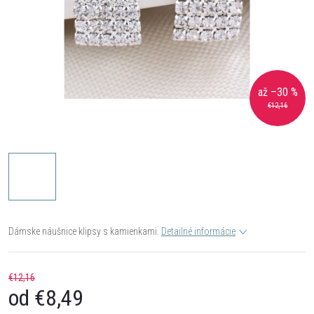
až –30 %
€12,16
Dámske náušnice klipsy s kamienkami.
Detailné informácie
€12,16
od
€8,49