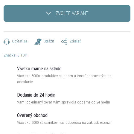
Jednotková
cena:
ZVOĽTE VARIANT
Opýtať sa
Strážiť
Zdieľať
Značka:
B-TOP
Všetko máme na sklade
Viac ako 6000+ produktov skladom a ihneď pripravených na
odoslanie
Dodanie do 24 hodín
Vami objednaný tovar Vám spravidla dodáme do 24 hodín
Overený obchod
Viac ako 2000 zákazníkov nás odporúča na základe recenzií