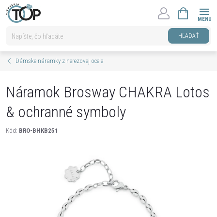
Prejsť
NÁKUPNÝ
na
KOŠÍK
obsah
HĽADAŤ
Dámske náramky z nerezovej ocele
Náramok Brosway CHAKRA Lotos
& ochranné symboly
Kód:
BRO-BHKB251