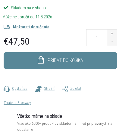
Skladom na e-shopu
11.8.2026
Možnosti doručenia
€47,50
Jednotková
cena:
PRIDAŤ DO KOŠÍKA
Opýtať sa
Strážiť
Zdieľať
Značka:
Brosway
Všetko máme na sklade
Viac ako 6000+ produktov skladom a ihneď pripravených na
odoslanie