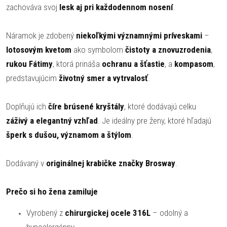
zachováva svoj
lesk aj pri každodennom nosení
.
Náramok je zdobený
niekoľkými významnými príveskami
–
lotosovým kvetom
ako symbolom
čistoty a znovuzrodenia
,
rukou Fátimy
, ktorá prináša
ochranu a šťastie
, a
kompasom
,
predstavujúcim
životný smer a vytrvalosť
.
Doplňujú ich
číre brúsené kryštály
, ktoré dodávajú celku
záživý a elegantný vzhľad
. Je ideálny pre ženy, ktoré hľadajú
šperk s dušou, významom a štýlom
.
Dodávaný v
originálnej krabičke značky Brosway
.
Prečo si ho žena zamiluje
Vyrobený z
chirurgickej ocele 316L
– odolný a