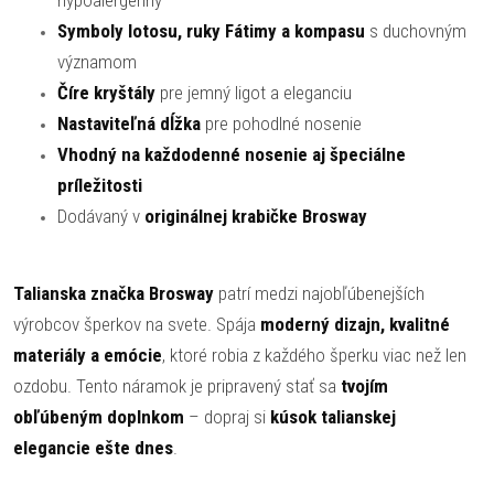
hypoalergénny
Symboly lotosu, ruky Fátimy a kompasu
s duchovným
významom
Číre kryštály
pre jemný ligot a eleganciu
Nastaviteľná dĺžka
pre pohodlné nosenie
Vhodný na každodenné nosenie aj špeciálne
príležitosti
Dodávaný v
originálnej krabičke Brosway
Talianska značka Brosway
patrí medzi najobľúbenejších
výrobcov šperkov na svete. Spája
moderný dizajn, kvalitné
materiály a emócie
, ktoré robia z každého šperku viac než len
ozdobu. Tento náramok je pripravený stať sa
tvojím
obľúbeným doplnkom
– dopraj si
kúsok talianskej
elegancie ešte dnes
.