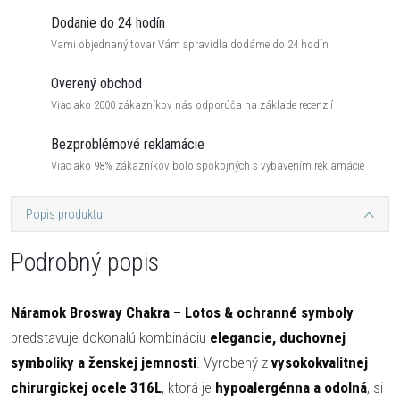
Dodanie do 24 hodín
Vami objednaný tovar Vám spravidla dodáme do 24 hodín
Overený obchod
Viac ako 2000 zákazníkov nás odporúča na základe recenzií
Bezproblémové reklamácie
Viac ako 98% zákazníkov bolo spokojných s vybavením reklamácie
Popis produktu
Podrobný popis
Náramok Brosway Chakra – Lotos & ochranné symboly
predstavuje dokonalú kombináciu
elegancie, duchovnej
symboliky a ženskej jemnosti
. Vyrobený z
vysokokvalitnej
chirurgickej ocele 316L
, ktorá je
hypoalergénna a odolná
, si