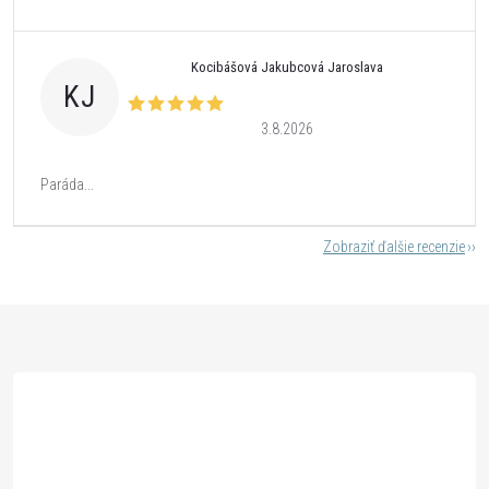
Kocibášová Jakubcová Jaroslava
KJ
3.8.2026
Paráda...
Zobraziť ďalšie recenzie
Z
á
p