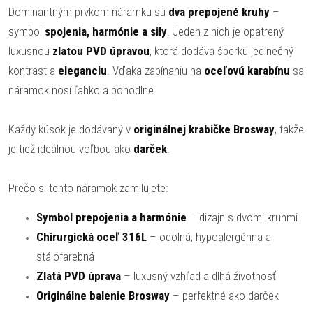
Dominantným prvkom náramku sú
dva prepojené kruhy
–
symbol
spojenia, harmónie a sily
. Jeden z nich je opatrený
luxusnou
zlatou PVD úpravou
, ktorá dodáva šperku jedinečný
kontrast a
eleganciu
. Vďaka zapínaniu na
oceľovú karabínu
sa
náramok nosí ľahko a pohodlne.
Každý kúsok je dodávaný v
originálnej krabičke Brosway
, takže
je tiež ideálnou voľbou ako
darček
.
Prečo si tento náramok zamilujete:
Symbol prepojenia a harmónie
– dizajn s dvomi kruhmi
Chirurgická oceľ 316L
– odolná, hypoalergénna a
stálofarebná
Zlatá PVD úprava
– luxusný vzhľad a dlhá životnosť
Originálne balenie Brosway
– perfektné ako darček