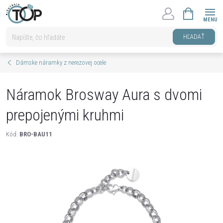
Prejsť
NÁKUPNÝ
na
KOŠÍK
obsah
HĽADAŤ
Dámske náramky z nerezovej ocele
Náramok Brosway Aura s dvomi
prepojenými kruhmi
Kód:
BRO-BAU11