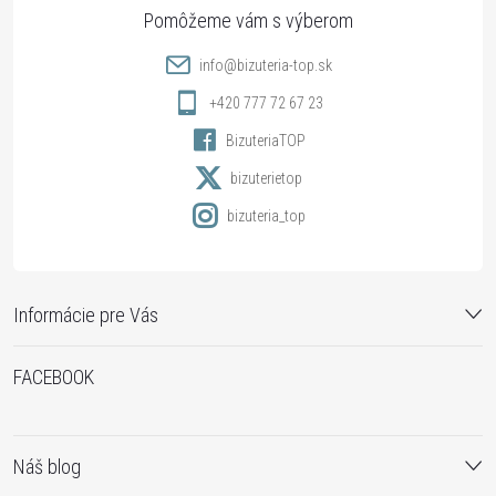
ä
t
info
@
bizuteria-top.sk
i
+420 777 72 67 23
BizuteriaTOP
e
bizuterietop
bizuteria_top
Informácie pre Vás
FACEBOOK
Náš blog