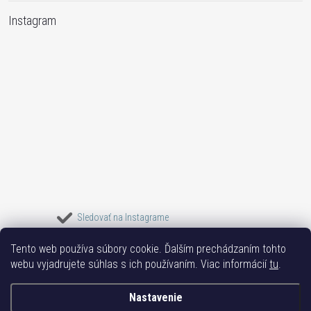
Instagram
Sledovať na Instagrame
Tento web používa súbory cookie. Ďalším prechádzaním tohto
Bižuterie TOP
Vše k mobilu
Mobil příslušenství
Bižutéria Yvon
webu vyjadrujete súhlas s ich používaním. Viac informácií
tu
.
Issa-Garden
Nastavenie