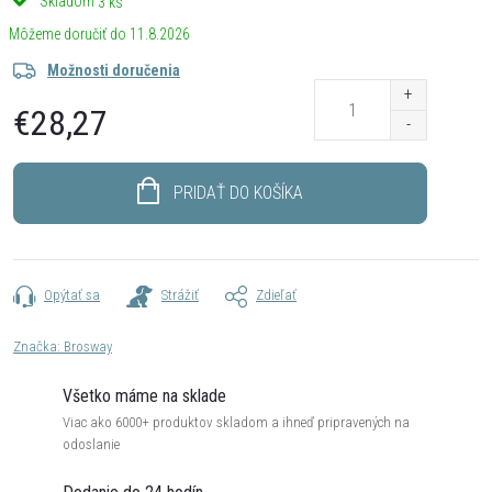
Skladom
3 ks
11.8.2026
Možnosti doručenia
€28,27
Jednotková
cena:
PRIDAŤ DO KOŠÍKA
Opýtať sa
Strážiť
Zdieľať
Značka:
Brosway
Všetko máme na sklade
Viac ako 6000+ produktov skladom a ihneď pripravených na
odoslanie