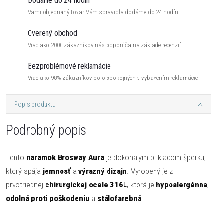
Dodanie do 24 hodín
Vami objednaný tovar Vám spravidla dodáme do 24 hodín
Overený obchod
Viac ako 2000 zákazníkov nás odporúča na základe recenzií
Bezproblémové reklamácie
Viac ako 98% zákazníkov bolo spokojných s vybavením reklamácie
Popis produktu
Podrobný popis
Tento
náramok Brosway Aura
je dokonalým príkladom šperku,
ktorý spája
jemnosť
a
výrazný dizajn
. Vyrobený je z
prvotriednej
chirurgickej ocele 316L
, ktorá je
hypoalergénna
,
odolná proti poškodeniu
a
stálofarebná
.