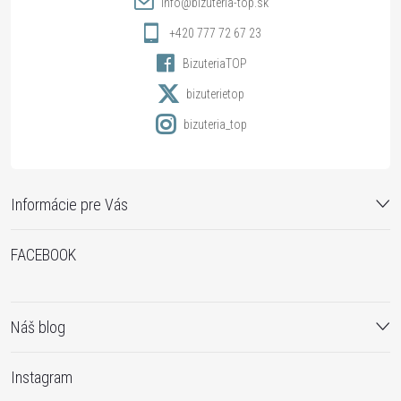
info
@
bizuteria-top.sk
i
+420 777 72 67 23
BizuteriaTOP
e
bizuterietop
bizuteria_top
Informácie pre Vás
FACEBOOK
Náš blog
Instagram