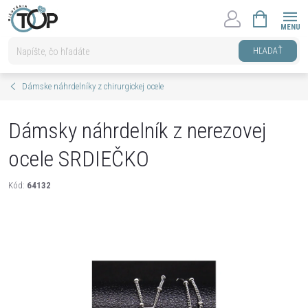
Prejsť
NÁKUPNÝ
na
KOŠÍK
obsah
HĽADAŤ
Dámske náhrdelníky z chirurgickej ocele
Dámsky náhrdelník z nerezovej
ocele SRDIEČKO
Kód:
64132