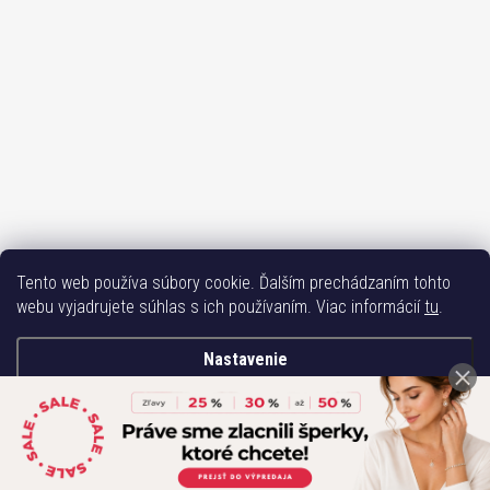
Tento web používa súbory cookie. Ďalším prechádzaním tohto
Sledovať na Instagrame
webu vyjadrujete súhlas s ich používaním. Viac informácií
tu
.
Bižuterie TOP
Vše k mobilu
Mobil příslušenství
Bižutéria Yvon
Nastavenie
Issa-Garden
Súhlasím
Copyright 2017-2026
Bižutéria TOP
. Všetky práva vyhradené.