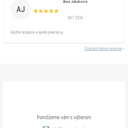
Anna Jakubcová
AJ
28.7.2026
Rýchle dodanie a šperk prekrásny,
Zobraziť ďalšie recenzie
Z
á
p
ä
t