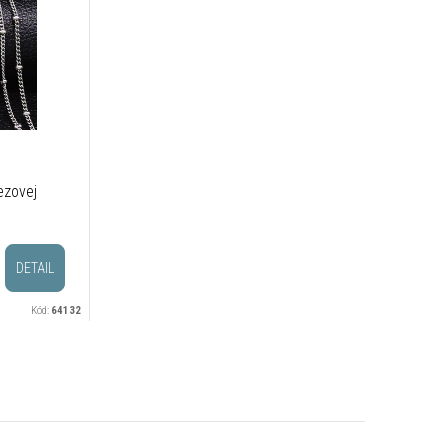
ezovej
DETAIL
Kód:
64132