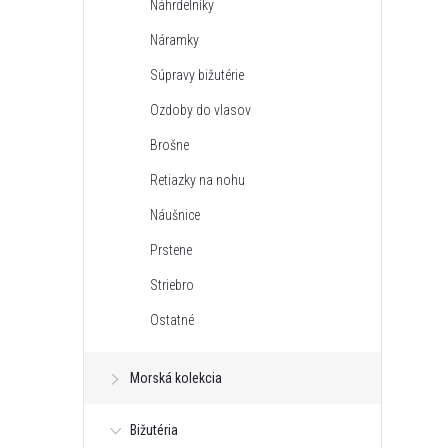
Náhrdelníky
n
Náramky
ý
Súpravy bižutérie
Ozdoby do vlasov
p
Brošne
a
Retiazky na nohu
Náušnice
n
Prstene
e
Striebro
Ostatné
l
Morská kolekcia
Bižutéria