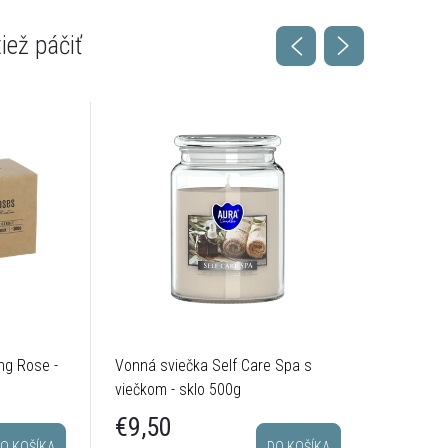
ng Rose -
Vonná sviečka Self Care Spa s
Vonná sv
viečkom - sklo 500g
sklo 800
€9,50
€18,
O KOŠÍKA
DO KOŠÍKA