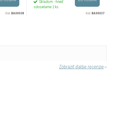
Skladom - hneď
Na dotaz
odosielame
2 ks
Kód:
BA00038
Kód:
BA00037
Zobraziť ďalšie recenzie