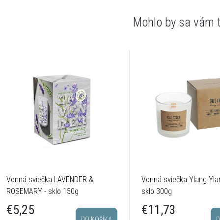
Vonná sviečka LAVENDER &
Vonná sviečka Ylang Yla
ROSEMARY - sklo 150g
sklo 300g
€5,25
€11,73
DO KOŠÍKA
D