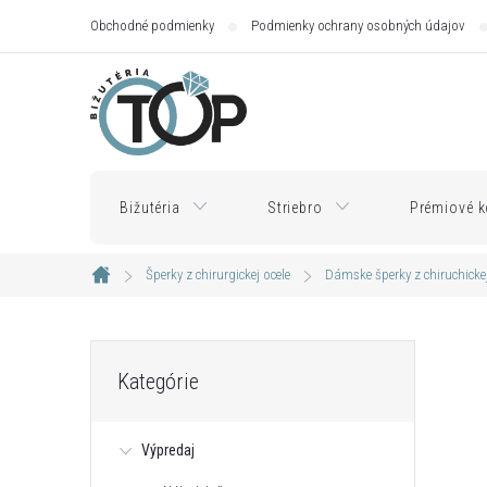
Prejsť
Obchodné podmienky
Podmienky ochrany osobných údajov
na
obsah
Bižutéria
Striebro
Prémiové k
Šperky z chirurgickej ocele
Dámske šperky z chiruchickej
Domov
B
Preskočiť
Kategórie
kategórie
o
Výpredaj
č