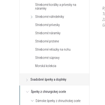
Strieborné korálky a prívesky na
R
náramky
T
Strieborné náhrdelníky
Z
G
Strieborné prívesky
Strieborné náramky
Strieborné prstene
Strieborné retiazky na nohu
Strieborné súpravy
Morská kolekcia
Svadobné šperky a doplnky
Šperky z chirurgickej ocele
Dámske šperky z chiruchickej ocele