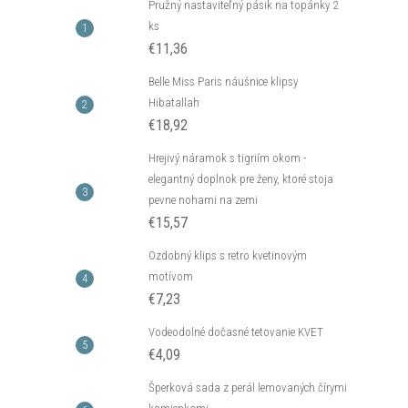
Pružný nastaviteľný pásik na topánky 2
ks
€11,36
Belle Miss Paris náušnice klipsy
Hibatallah
€18,92
Hrejivý náramok s tigriím okom -
elegantný doplnok pre ženy, ktoré stoja
pevne nohami na zemi
€15,57
Ozdobný klips s retro kvetinovým
motívom
€7,23
Vodeodolné dočasné tetovanie KVET
€4,09
Šperková sada z perál lemovaných čírymi