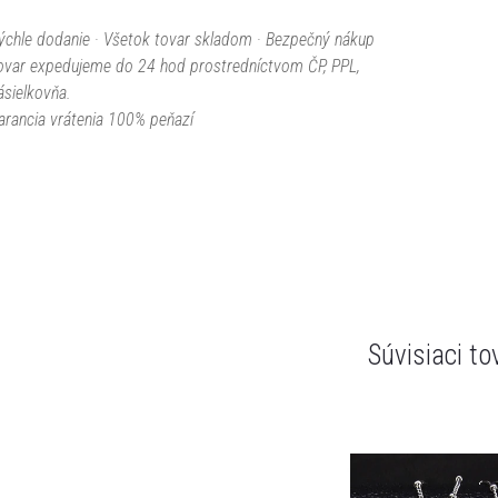
ýchle dodanie · Všetok tovar skladom · Bezpečný nákup
ovar expedujeme do 24 hod prostredníctvom ČP, PPL,
ásielkovňa.
arancia vrátenia 100% peňazí
Súvisiaci to