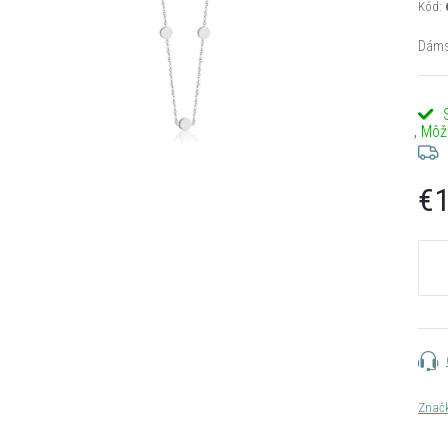
Kód:
Dámsk
€1
Jedn
cena:
Znač