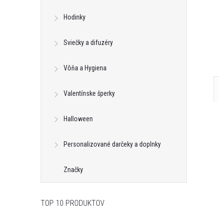
neď
Na dotaz
Hodinky
Kód:
BA00037
Kód:
ART00034
Sviečky a difuzéry
Vôňa a Hygiena
Valentínske šperky
Halloween
Personalizované darčeky a doplnky
Značky
TOP 10 PRODUKTOV