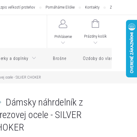
zpis veľkostí prsteňov
Pomáháme Eliške
Kontakty
Zásilkovna - pod
NÁKUPNÝ
KOŠÍK
Prázdny košík
Prihlásenie
erky a doplnky
Brošne
Ozdoby do vlasov
vej ocele - SILVER CHOKER
Dámsky náhrdelník z
rezovej ocele - SILVER
HOKER