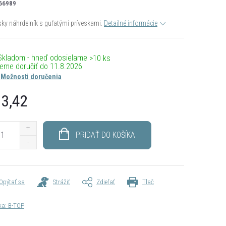
66989
y náhrdelník s guľatými príveskami.
Detailné informácie
Skladom - hneď odosielame
>10 ks
11.8.2026
Možnosti doručenia
3,42
otková
PRIDAŤ DO KOŠÍKA
Opýtať sa
Strážiť
Zdieľať
Tlač
ka:
B-TOP