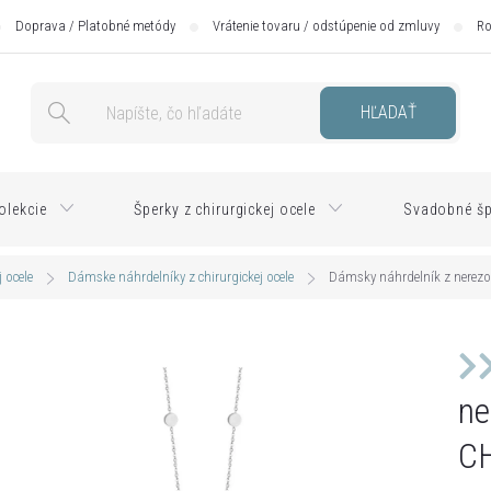
Doprava / Platobné metódy
Vrátenie tovaru / odstúpenie od zmluvy
Ro
HĽADAŤ
olekcie
Šperky z chirurgickej ocele
Svadobné šp
 ocele
Dámske náhrdelníky z chirurgickej ocele
Dámsky náhrdelník z nerezo
ne
C