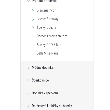
Prémiové kolekcie
Bižutéria Yvon
Šperky Brosway
Šperky Colibra
Šperky s Moissanitom
Šperky ORO Silver
Belle Miss Paris
Módne doplnky
Šperkovnice
 Self Care Spa s
Vonná sviečka Monstera Big Blue -
Doplnky k šperkom
o 500g
sklo 800g
€18,46
Darčekové krabičky na šperky
DETAIL
DO KOŠÍKA