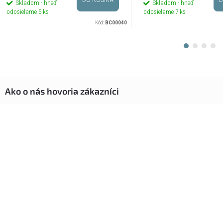
Skladom - hneď
Skladom - hneď
odosielame
5 ks
odosielame
7 ks
Kód:
BC00040