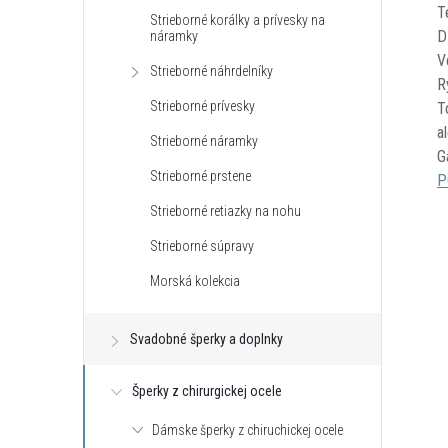
T
Strieborné korálky a prívesky na
D
náramky
V
Strieborné náhrdelníky
R
Strieborné prívesky
T
a
Strieborné náramky
G
Strieborné prstene
P
Strieborné retiazky na nohu
Strieborné súpravy
Morská kolekcia
Svadobné šperky a doplnky
Šperky z chirurgickej ocele
Dámske šperky z chiruchickej ocele