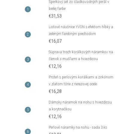
Šperkový set zo sladkovodných perál v
bielej farbe
€31,53
Listové náušnice YVON s efektom hĺbky a
zeleným farebným prechodom
€16,07
Súprava troch korálkových náramkov na
členok s mušľami a hviezdicou
€12,16
Prsteň s perlovými korálkami a zirkónom
v zlatom tóne z nerezovej ocele
€16,28
Dámsky náramok na nohu s hviezdicou
a korytnačkou
€12,16
Perlové náramky na nohu - sada 3 ks