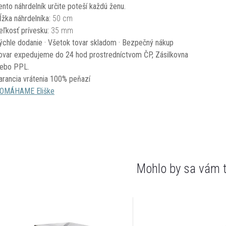
ento náhrdelník určite poteší každú ženu.
ĺžka náhrdelníka:
50 cm
eľkosť prívesku:
35 mm
ýchle dodanie · Všetok tovar skladom · Bezpečný nákup
ovar expedujeme do 24 hod prostredníctvom ČP, Zásilkovna
lebo PPL.
arancia vrátenia 100% peňazí
OMÁHAME Eliške