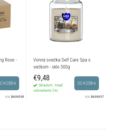
ng Rose -
Vonná sviečka Self Care Spa s
Vonná sv
viečkom - sklo 500g
sklo 800
€9,48
€18,
O KOŠÍKA
DO KOŠÍKA
Skladom - hneď
Na dotaz
odosielame
2 ks
Kód:
BA00038
Kód:
BA00037