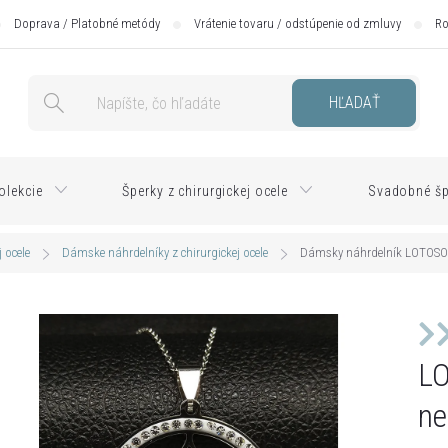
Doprava / Platobné metódy
Vrátenie tovaru / odstúpenie od zmluvy
Ro
HĽADAŤ
olekcie
Šperky z chirurgickej ocele
Svadobné šp
 ocele
Dámske náhrdelníky z chirurgickej ocele
Dámsky náhrdelník LOTOSOV
L
ne