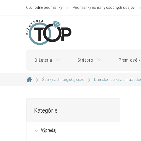
Prejsť
Obchodné podmienky
Podmienky ochrany osobných údajov
na
obsah
Bižutéria
Striebro
Prémiové k
Šperky z chirurgickej ocele
Dámske šperky z chiruchickej
Domov
B
Preskočiť
Kategórie
kategórie
o
Výpredaj
č