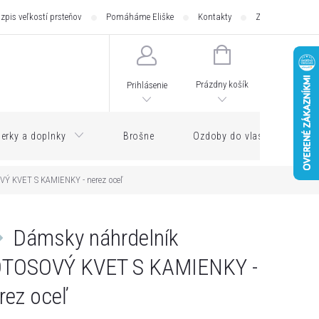
zpis veľkostí prsteňov
Pomáháme Eliške
Kontakty
Zásilkovna - pod
NÁKUPNÝ
KOŠÍK
Prázdny košík
Prihlásenie
erky a doplnky
Brošne
Ozdoby do vlasov
Ý KVET S KAMIENKY - nerez oceľ
Dámsky náhrdelník
OTOSOVÝ KVET S KAMIENKY -
rez oceľ