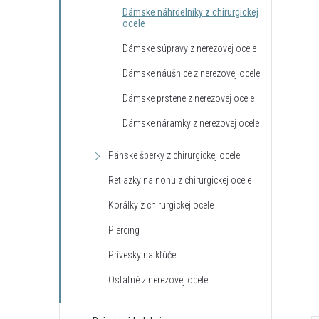
Dámske náhrdelníky z chirurgickej
ocele
Dámske súpravy z nerezovej ocele
Dámske náušnice z nerezovej ocele
Dámske prstene z nerezovej ocele
Dámske náramky z nerezovej ocele
 Self Care Spa s
Vonná sviečka Monstera Big Blue -
Pánske šperky z chirurgickej ocele
o 500g
sklo 800g
Retiazky na nohu z chirurgickej ocele
€18,42
DETAIL
DO KOŠÍKA
Korálky z chirurgickej ocele
neď
Na dotaz
Piercing
Kód:
BA00037
Kód:
ART00034
Prívesky na kľúče
Ostatné z nerezovej ocele