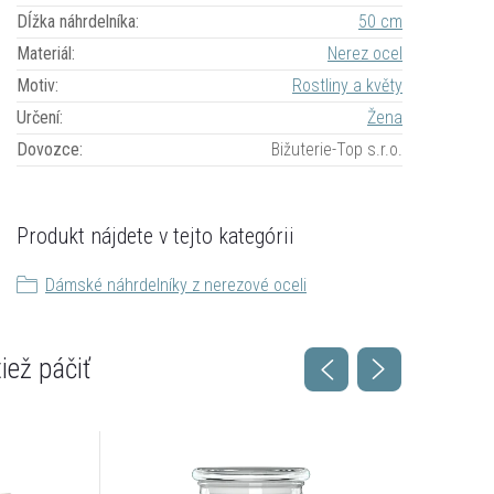
Dĺžka náhrdelníka
:
50 cm
Materiál
:
Nerez ocel
Motiv
:
Rostliny a květy
Určení
:
Žena
Dovozce
:
Bižuterie-Top s.r.o.
Produkt nájdete v tejto kategórii
Dámské náhrdelníky z nerezové oceli