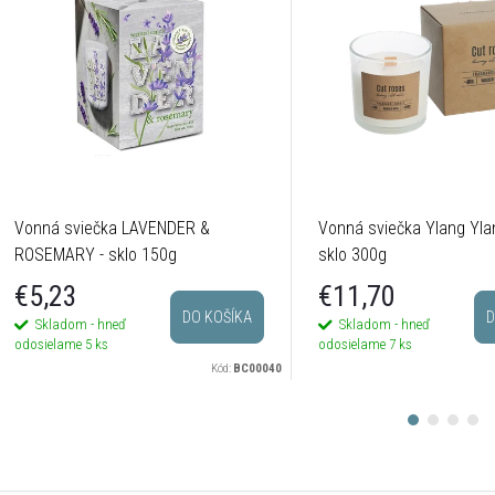
Vonná sviečka LAVENDER &
Vonná sviečka Ylang Yla
ROSEMARY - sklo 150g
sklo 300g
€5,23
€11,70
DO KOŠÍKA
D
Skladom - hneď
Skladom - hneď
odosielame
5 ks
odosielame
7 ks
Kód:
BC00040