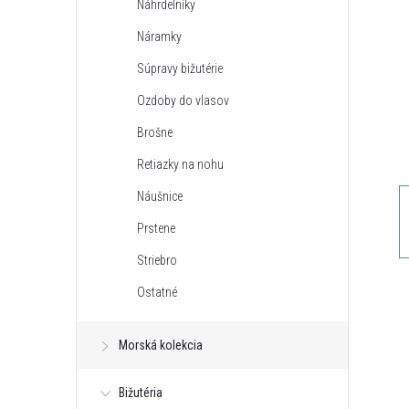
Náhrdelníky
n
Náramky
ý
Súpravy bižutérie
Ozdoby do vlasov
p
Brošne
a
Retiazky na nohu
Náušnice
n
Prstene
e
Striebro
Ostatné
l
Morská kolekcia
Bižutéria