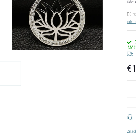
Kód:
Dámsk
infor
€1
Jedn
cena:
Znač