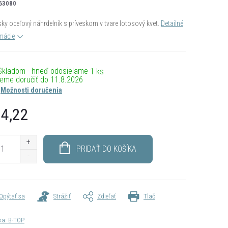
63080
y oceľový náhrdelník s príveskom v tvare lotosový kvet.
Detailné
mácie
Skladom - hneď odosielame
1 ks
11.8.2026
Možnosti doručenia
4,22
otková
PRIDAŤ DO KOŠÍKA
Opýtať sa
Strážiť
Zdieľať
Tlač
ka:
B-TOP