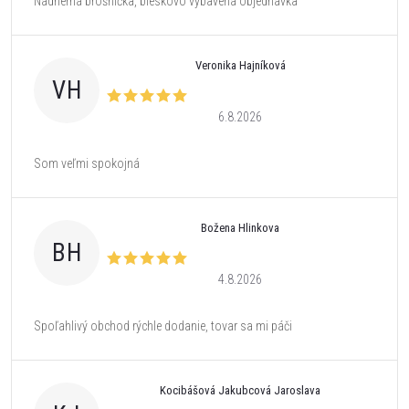
Nádherná brošnička, bleskovo vybavená objednávka
Veronika Hajníková
VH
6.8.2026
Som veľmi spokojná
Božena Hlinkova
BH
4.8.2026
Spoľahlivý obchod rýchle dodanie, tovar sa mi páči
Kocibášová Jakubcová Jaroslava