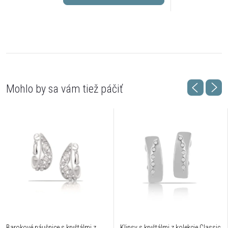
Barokové náušnice s kryštálmi z
Klipsy s kryštálmi z kolekcie Classic