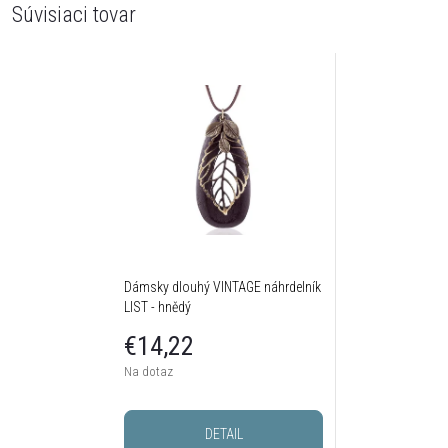
Súvisiaci tovar
Dámsky dlouhý VINTAGE náhrdelník
LIST - hnědý
€14,22
Na dotaz
DETAIL