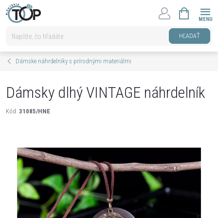
Prejsť
NÁKUPNÝ
na
KOŠÍK
obsah
HĽADAŤ
Dámske náhrdelníky s prírodnými materiálmi
Dámsky dlhý VINTAGE náhrdelník
Kód:
31085/HNE