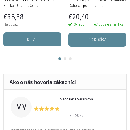
kolekcie Classic Colibra -
Colibra - postriebrené
postriebrené
€36,88
€20,40
Na dotaz
Skladom - hneď odosielame
4 ks
DETAIL
DO KOŠÍKA
Magdaléna Veverková
MV
7.8.2026