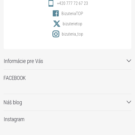
i
+420 777 72 67 23
BizuteriaTOP
e
bizuterietop
bizuteria_top
Informácie pre Vás
FACEBOOK
Náš blog
Instagram