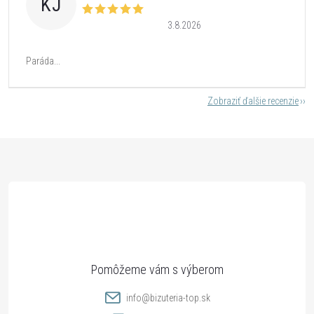
KJ
3.8.2026
Paráda...
Zobraziť ďalšie recenzie
Z
á
p
ä
t
info
@
bizuteria-top.sk