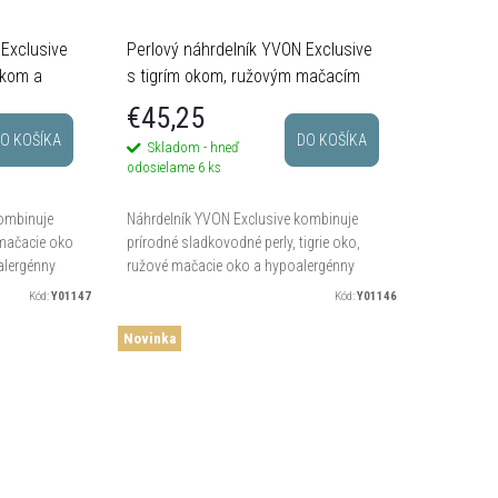
 Exclusive
Perlový náhrdelník YVON Exclusive
okom a
s tigrím okom, ružovým mačacím
okom a srdcom
€45,25
O KOŠÍKA
DO KOŠÍKA
Skladom - hneď
odosielame
6 ks
kombinuje
Náhrdelník YVON Exclusive kombinuje
 mačacie oko
prírodné sladkovodné perly, tigrie oko,
alergénny
ružové mačacie oko a hypoalergénny
orsky
mosadz do jemne farebnej perlovej
Kód:
Y01147
Kód:
Y01146
 cm...
kompozície. Dĺžka 42 cm + 8 cm...
Novinka