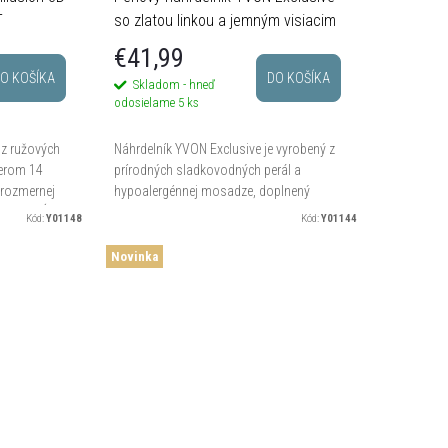
T
so zlatou linkou a jemným visiacim
detailom srdca
€41,99
O KOŠÍKA
DO KOŠÍKA
Skladom - hneď
odosielame
5 ks
 z ružových
Náhrdelník YVON Exclusive je vyrobený z
merom 14
prírodných sladkovodných perál a
jrozmernej
hypoalergénnej mosadze, doplnený
lesku. Dĺžka
zlato ladenou linkou s jemným visiacim
Kód:
Y01148
Kód:
Y01144
detailom a drobným srdiečkom....
Novinka