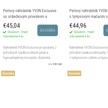
Perlový náhrdelník YVON Exclusive
Perlový náhrdelník YVON
so srdiečkovým príveskom a
s tyrkysovým mačacím 
predlžovacou retiazkou
srdcom
€45,04
€44,96
DO KOŠÍKA
D
Skladom - hneď
Skladom - hneď
odosielame
6 ks
odosielame
6 ks
Náhrdelník YVON Exclusive je vyrobený z
Náhrdelník YVON Exclusive 
prírodných sladkovodných perál a
prírodné sladkovodné perly,
hypoalergénnej mosadze, doplnený
v tyrkysovom odtieni a hypo
ozdobným srdiečkovým príveskom v
mosadz do sviežej, jemne m
Kód:
Y01140
zlatej farbe. Dĺžka 42 cm + 8 cm...
ladenej kompozície. Dĺžka 42
Novinka
Novinka