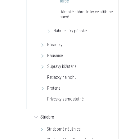
farbe
r
Dámské náhrdelníky ve stříbrné
r
barvě
Náhrdelníky pánske
Náramky
Náušnice
Súpravy bižutérie
Retiazky na nohu
t
Prstene
t
Prívesky samostatné
Striebro
Strieborné náušnice