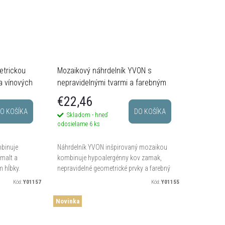
etrickou
Mozaikový náhrdelník YVON s
a vínových
nepravidelnými tvarmi a farebným
smaltom
€22,46
O KOŠÍKA
DO KOŠÍKA
Skladom - hneď
odosielame
6 ks
mbinuje
Náhrdelník YVON inšpirovaný mozaikou
smalt a
kombinuje hypoalergénny kov zamak,
m hĺbky.
nepravidelné geometrické prvky a farebný
, výrazné
smalt v jemných svetlých, zlatistých,
Kód:
Y01157
Kód:
Y01155
ové...
šedých a krémových tónoch....
Novinka