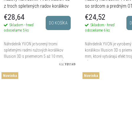
p
z troch spletených radov korálikov
so srdcom a predným O
zapínaním
€28,64
€24,52
o
DO KOŠÍKA
D
Skladom - hneď
Skladom - hneď
o
odosielame
5 ks
odosielame
6 ks
d
d
Náhrdelník YVON je tvorený tromi
Náhrdelník YVON je vyrobený
u
spletenými radmi ružových korálikov
korálikov Illusion 3D s prie
Illusion 3D s priemerom 5 až 10 mm,
mm, ktoré vytvárajú efekt tro
u
ktoré vytvárajú efekt trojrozmernej hĺbky
hĺbky a jemného vnútorného 
k
Kód:
Y01149
a jemného vnútorného lesku....
46 cm + 8 cm...
k
Novinka
Novinka
o
o
v
v