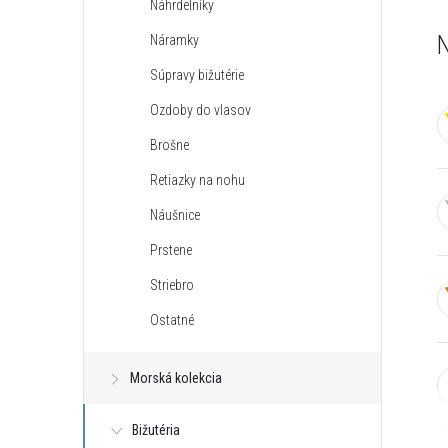
Náhrdelníky
n
N
Náramky
ý
Súpravy bižutérie
Ozdoby do vlasov
p
Brošne
a
Retiazky na nohu
Náušnice
n
Prstene
e
Striebro
Ostatné
l
Morská kolekcia
Bižutéria