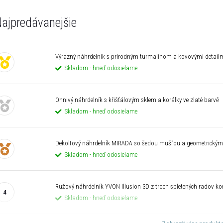
ajpredávanejšie
Výrazný náhrdelník s prírodným turmalínom a kovovými detailmi
Skladom - hneď odosielame
Ohnivý náhrdelník s křišťálovým sklem a korálky ve zlaté barvě
Skladom - hneď odosielame
Dekoltový náhrdelník MIRADA so šedou mušľou a geometrickým
Skladom - hneď odosielame
Ružový náhrdelník YVON Illusion 3D z troch spletených radov ko
Skladom - hneď odosielame