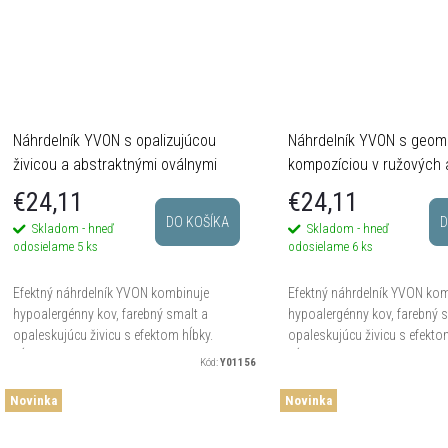
Náhrdelník YVON s opalizujúcou
Náhrdelník YVON s geom
živicou a abstraktnými oválnymi
kompozíciou v ružových 
prvkami
tónoch
€24,11
€24,11
DO KOŠÍKA
D
Skladom - hneď
Skladom - hneď
odosielame
5 ks
odosielame
6 ks
Efektný náhrdelník YVON kombinuje
Efektný náhrdelník YVON ko
hypoalergénny kov, farebný smalt a
hypoalergénny kov, farebný 
opaleskujúcu živicu s efektom hĺbky.
opaleskujúcu živicu s efekto
Dĺžka 42 cm + 8 cm regulácia, výrazná
Dĺžka 42 cm + 8 cm regulácia
Kód:
Y01156
kompozícia oválnych a...
abstraktné prvky a vínovo ruž
Novinka
Novinka