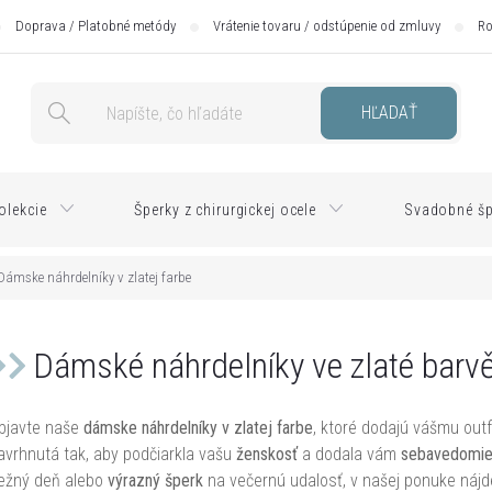
Doprava / Platobné metódy
Vrátenie tovaru / odstúpenie od zmluvy
Ro
HĽADAŤ
olekcie
Šperky z chirurgickej ocele
Svadobné šp
Dámske náhrdelníky v zlatej farbe
Dámské náhrdelníky ve zlaté barv
bjavte naše
dámske náhrdelníky v zlatej farbe
, ktoré dodajú vášmu out
avrhnutá tak, aby podčiarkla vašu
ženskosť
a dodala vám
sebavedomi
ežný deň alebo
výrazný šperk
na večernú udalosť, v našej ponuke nájdet