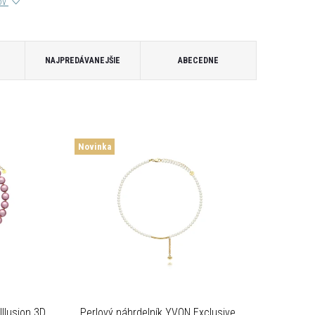
tov
NAJPREDÁVANEJŠIE
ABECEDNE
Novinka
llusion 3D
Perlový náhrdelník YVON Exclusive