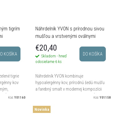
ným tigrím
Náhrdelník YVON s prírodnou sivou
mi
mušľou a vrstvenými oválnymi
prvkami
€20,40
O KOŠÍKA
DO KOŠÍKA
Skladom - hneď
odosielame
6 ks
lené tigrie
Náhrdelník YVON kombinuje
ergénny kov
hypoalergénny kov, prírodnú šedú mušľu
dným,
a farebný smalt v modernej kompozícii
. Dĺžka 42
nepravidelných oválnych prvkov. Dĺžka
Kód:
Y01160
Kód:
Y01158
42 cm + 8 cm regulácia umožňuje...
Novinka