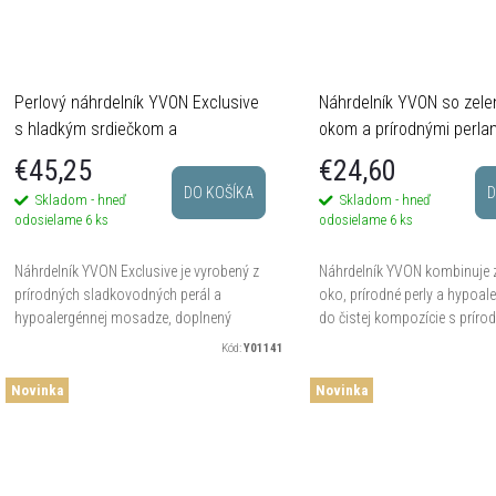
Perlový náhrdelník YVON Exclusive
Náhrdelník YVON so zele
s hladkým srdiečkom a
okom a prírodnými perla
predlžovacou retiazkou
€45,25
€24,60
DO KOŠÍKA
D
Skladom - hneď
Skladom - hneď
odosielame
6 ks
odosielame
6 ks
Náhrdelník YVON Exclusive je vyrobený z
Náhrdelník YVON kombinuje ze
prírodných sladkovodných perál a
oko, prírodné perly a hypoal
hypoalergénnej mosadze, doplnený
do čistej kompozície s príro
hladkým príveskom v tvare srdca v zlatej
pokojne elegantným výrazom
Kód:
Y01141
farbe. Dĺžka 42 cm + 8 cm...
cm krásne sedí pri dekolte...
Novinka
Novinka