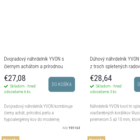
Dvojradový náhrdelník YVON s
Dúhový náhrdelník YVON I
čiernym achátom a prírodnou
z troch spletených radov
perlou
€27,08
€28,64
DO KOŠÍKA
D
Skladom - hneď
Skladom - hneď
odosielame
6 ks
odosielame
3 ks
Dvojradový náhrdelník YVON kombinuje
Náhrdelník YVON tvorí tri spl
čierny achát, prírodnú perlu a
viacfarebných korálikov Illus
hypoalergénny kov do modernej
priemerom 5 až 10 mm, ktoré
vrstvenej kompozície. Dĺžka 40 - 44 cm,
efekt trojrozmernej hĺbky a 
Kód:
Y01163
zapínanie na karabínku a exkluzívna...
vnútorného lesku. Dĺžka...
Novinka
Novinka