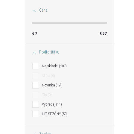
Cena
€
7
€
57
Podľa štítku
Na sklade
207
Akcia
0
Novinka
19
Tip
0
Výpredaj
11
HIT SEZÓNY
50