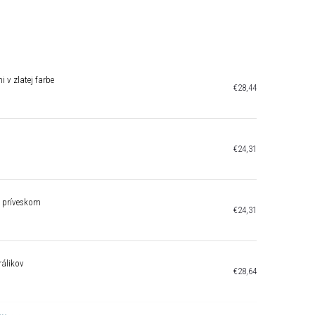
 v zlatej farbe
€28,44
€24,31
 príveskom
€24,31
rálikov
€28,64