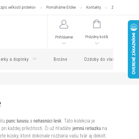
zpis veľkostí prsteňov
Pomáháme Eliške
Kontakty
Zásilkovna - pod
NÁKUPNÝ
KOŠÍK
Prázdny košík
Prihlásenie
erky a doplnky
Brošne
Ozdoby do vlasov
ě
fitu
punc luxusu
a
nehasnúci lesk
. Táto kolekcia je
e
pri každej príležitosti. Či už hľadáte
jemnú retiazku
na
e kúsky, ktoré dokonale rozžiaria vašu tvár aj dekolt.