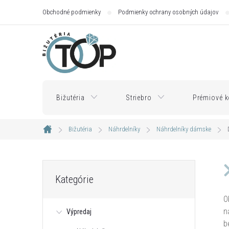
Prejsť
Obchodné podmienky
Podmienky ochrany osobných údajov
na
obsah
Bižutéria
Striebro
Prémiové k
Bižutéria
Náhrdelníky
Náhrdelníky dámske
Domov
B
Preskočiť
Kategórie
kategórie
o
O
n
Výpredaj
č
b