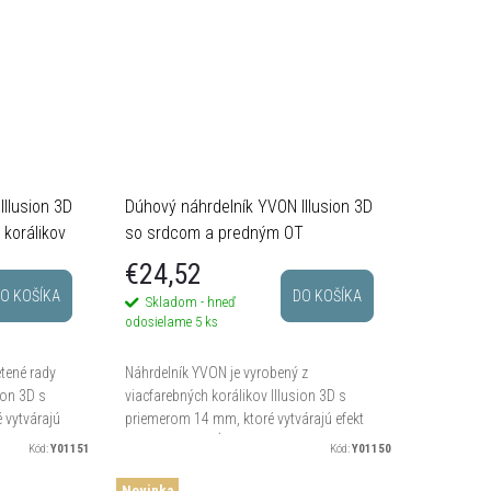
llusion 3D
Dúhový náhrdelník YVON Illusion 3D
 korálikov
so srdcom a predným OT
zapínaním
€24,52
O KOŠÍKA
DO KOŠÍKA
Skladom - hneď
odosielame
5 ks
etené rady
Náhrdelník YVON je vyrobený z
ion 3D s
viacfarebných korálikov Illusion 3D s
 vytvárajú
priemerom 14 mm, ktoré vytvárajú efekt
jemného
trojrozmernej hĺbky a jemného
Kód:
Y01151
Kód:
Y01150
vnútorného lesku. Dĺžka 46 cm + 8 cm...
Novinka