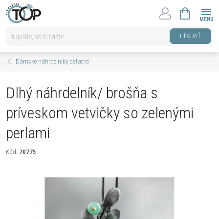
Prejsť
NÁKUPNÝ
na
KOŠÍK
obsah
HĽADAŤ
Dámske náhrdelníky ostatné
Dlhý náhrdelník/ brošňa s
príveskom vetvičky so zelenými
perlami
Kód:
70775