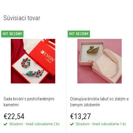
Súvisiaci tovar
HIT SEZÓNY
HIT SEZÓNY
Sada brošní s pestrofarebnými
Očarujúca brošňa labuť so zlatým a
kameňmi
čiernym zdobením
€22,54
€13,27
Skladom - hneď odosielame
2 ks
Skladom - hneď odosielame
1 ks