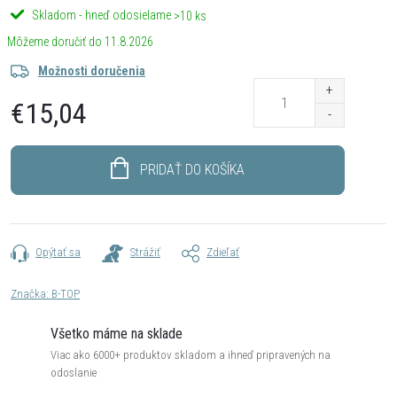
Skladom - hneď odosielame
>10 ks
11.8.2026
Možnosti doručenia
€15,04
Jednotková
cena:
PRIDAŤ DO KOŠÍKA
Opýtať sa
Strážiť
Zdieľať
Značka:
B-TOP
Všetko máme na sklade
Viac ako 6000+ produktov skladom a ihneď pripravených na
odoslanie