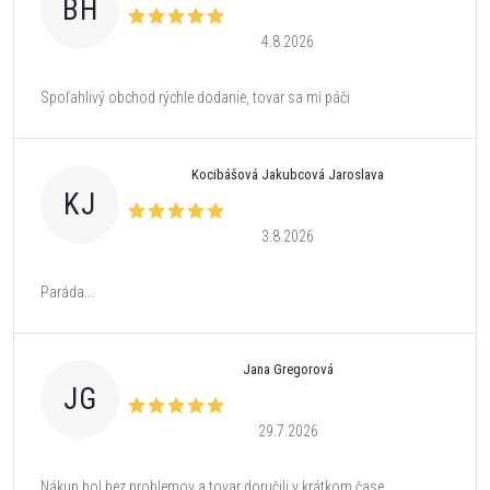
BH
4.8.2026
Spoľahlivý obchod rýchle dodanie, tovar sa mi páči
Kocibášová Jakubcová Jaroslava
KJ
3.8.2026
Paráda...
Jana Gregorová
JG
29.7.2026
Nákup bol bez problemov a tovar doručili v krátkom čase.