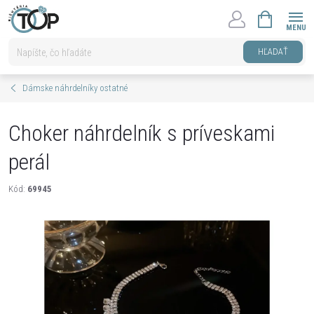
Prejsť
NÁKUPNÝ
na
KOŠÍK
obsah
HĽADAŤ
Dámske náhrdelníky ostatné
Choker náhrdelník s príveskami
perál
Kód:
69945