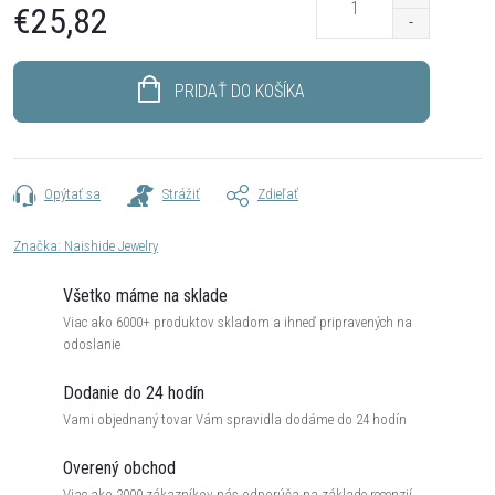
€25,82
Jednotková
cena:
PRIDAŤ DO KOŠÍKA
Opýtať sa
Strážiť
Zdieľať
Značka:
Naishide Jewelry
Všetko máme na sklade
Viac ako 6000+ produktov skladom a ihneď pripravených na
odoslanie
Dodanie do 24 hodín
Vami objednaný tovar Vám spravidla dodáme do 24 hodín
Overený obchod
Viac ako 2000 zákazníkov nás odporúča na základe recenzií