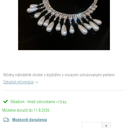
Módny náhrdelník choker s kryštálmi s visiacimi simulovanými perlami.
Detailné informácie
Skladom - hneď odosielame
>10 ks
11.8.2026
Možnosti doručenia