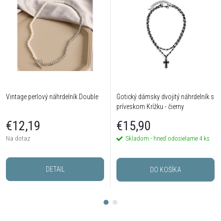
Vintage perlový náhrdelník Double
Gotický dámsky dvojitý náhrdelník s
príveskom Krížku - čierny
€12,19
€15,90
Na dotaz
Skladom - hneď odosielame
4 ks
DETAIL
DO KOŠÍKA