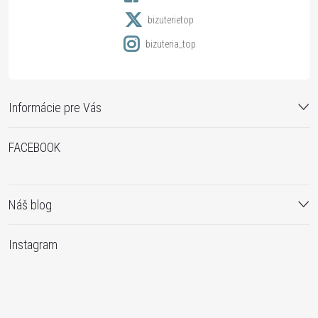
e
bizuterietop
bizuteria_top
Informácie pre Vás
FACEBOOK
Náš blog
Instagram