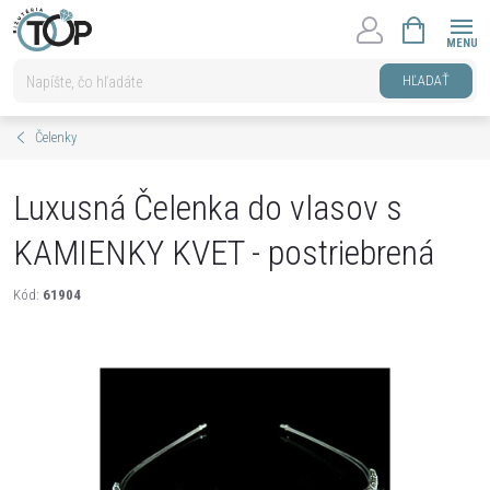
Prejsť
NÁKUPNÝ
na
KOŠÍK
obsah
HĽADAŤ
Čelenky
Luxusná Čelenka do vlasov s
KAMIENKY KVET - postriebrená
Kód:
61904