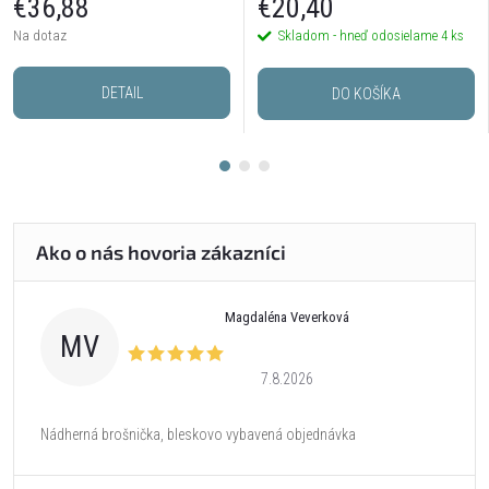
€36,88
€20,40
Na dotaz
Skladom - hneď odosielame
4 ks
DETAIL
DO KOŠÍKA
Magdaléna Veverková
MV
7.8.2026
Nádherná brošnička, bleskovo vybavená objednávka