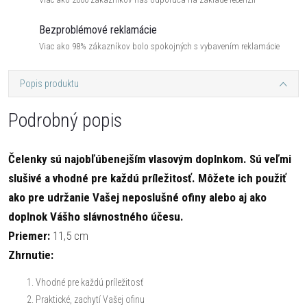
Bezproblémové reklamácie
Viac ako 98% zákazníkov bolo spokojných s vybavením reklamácie
Popis produktu
Podrobný popis
Čelenky sú najobľúbenejším vlasovým doplnkom. Sú veľmi
slušivé a vhodné pre každú príležitosť. Môžete ich použiť
ako pre udržanie Vašej neposlušné ofiny alebo aj ako
doplnok Vášho slávnostného účesu.
Priemer:
11,5 cm
Zhrnutie:
Vhodné pre každú príležitosť
Praktické, zachytí Vašej ofinu