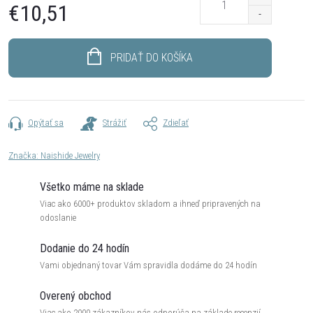
€10,51
Jednotková
cena:
PRIDAŤ DO KOŠÍKA
Opýtať sa
Strážiť
Zdieľať
Značka:
Naishide Jewelry
Všetko máme na sklade
Viac ako 6000+ produktov skladom a ihneď pripravených na
odoslanie
Dodanie do 24 hodín
Vami objednaný tovar Vám spravidla dodáme do 24 hodín
Overený obchod
Viac ako 2000 zákazníkov nás odporúča na základe recenzií