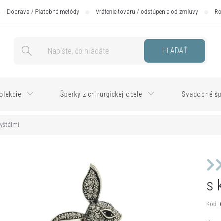
Doprava / Platobné metódy
Vrátenie tovaru / odstúpenie od zmluvy
Ro
HĽADAŤ
olekcie
Šperky z chirurgickej ocele
Svadobné šp
ryštálmi
s 
Kód: