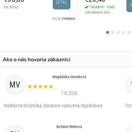
DETAIL
D
Skladom - hneď
Na dotaz
odosielame
4 ks
Kód:
C_P6086AG
Magdaléna Veverková
MV
7.8.2026
Nádherná brošnička, bleskovo vybavená objednávka
Som
Božena Hlinkova