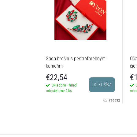
Sada brošní s pestrofarebnými
Oča
kameňmi
čie
€22,54
€1
DO KOŠÍKA
Skladom - hneď
odosielame
2 ks
odo
Kód:
Y00032