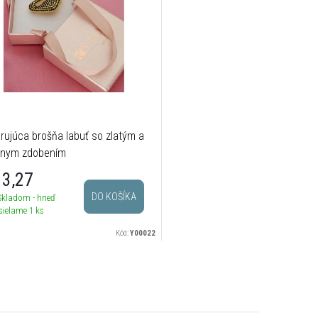
rujúca brošňa labuť so zlatým a
rnym zdobením
3,27
DO KOŠÍKA
Skladom - hneď
sielame
1 ks
Kód:
Y00022