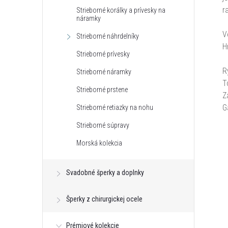
r
Strieborné korálky a prívesky na
náramky
V
Strieborné náhrdelníky
H
Strieborné prívesky
R
Strieborné náramky
T
Strieborné prstene
Z
G
Strieborné retiazky na nohu
Strieborné súpravy
Morská kolekcia
Svadobné šperky a doplnky
Šperky z chirurgickej ocele
Prémiové kolekcie