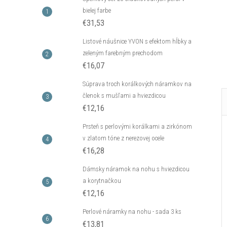
DO KOŠÍKA
DO KOŠÍKA
bielej farbe
neď
Skladom - hneď
odosielame
4 ks
€31,53
Kód:
C_B14477AG
Kód:
C_E13561AG
Listové náušnice YVON s efektom hĺbky a
zeleným farebným prechodom
€16,07
Súprava troch korálkových náramkov na
členok s mušľami a hviezdicou
€12,16
Prsteň s perlovými korálkami a zirkónom
v zlatom tóne z nerezovej ocele
€16,28
Dámsky náramok na nohu s hviezdicou
a korytnačkou
€12,16
Perlové náramky na nohu - sada 3 ks
€13,81