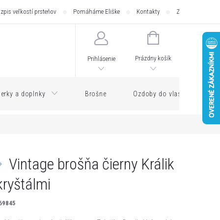
zpis veľkostí prsteňov
Pomáháme Eliške
Kontakty
Zásilkovna - pod
NÁKUPNÝ
KOŠÍK
Prázdny košík
Prihlásenie
erky a doplnky
Brošne
Ozdoby do vlasov
Vintage brošňa čierny Králik
kryštálmi
69845