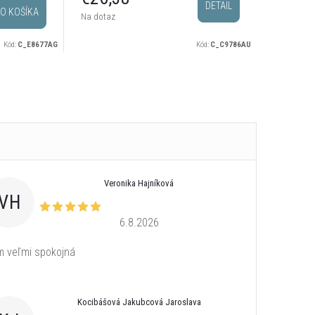
DETAIL
O KOŠÍKA
Sklado
Na dotaz
odosielam
Kód:
C_E8677AG
Kód:
C_C9786AU
Veronika Hajníková
VH
6.8.2026
 veľmi spokojná
Kocibášová Jakubcová Jaroslava