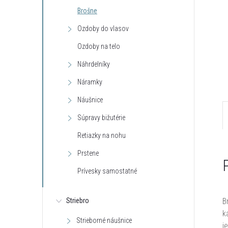
Brošne
Ozdoby do vlasov
Ozdoby na telo
Náhrdelníky
Náramky
Náušnice
Súpravy bižutérie
Retiazky na nohu
Prstene
Prívesky samostatné
B
Striebro
k
Strieborné náušnice
j