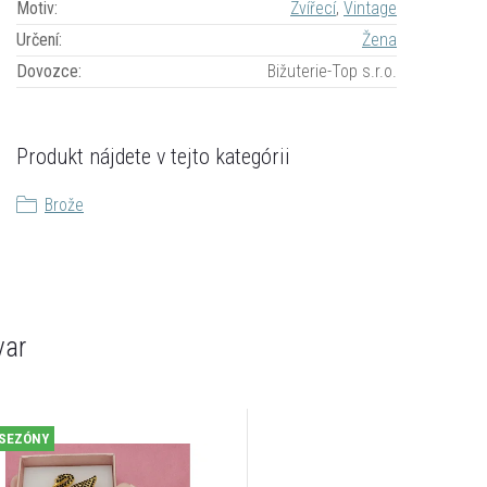
Motiv
:
Zvířecí
,
Vintage
Určení
:
Žena
Dovozce
:
Bižuterie-Top s.r.o.
Produkt nájdete v tejto kategórii
Brože
var
 SEZÓNY