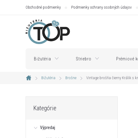
Prejsť
Obchodné podmienky
Podmienky ochrany osobných údajov
na
obsah
Bižutéria
Striebro
Prémiové k
Bižutéria
Brošne
Vintage brošňa čierny Králik s k
Domov
B
Preskočiť
Kategórie
kategórie
o
Výpredaj
č