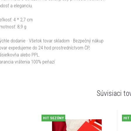
adosť a eleganciu.
eľkosť: 4 * 2,7 cm
motnosť: 8,9 g
ýchle dodanie · Všetok tovar skladom · Bezpečný nákup
ovar expedujeme do 24 hod prostredníctvom ČP,
ásielkovňa alebo PPL.
arancia vrátenia 100% peňazí
Súvisiaci to
HIT SEZÓNY
HIT