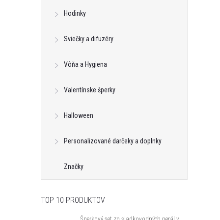
Hodinky
Sviečky a difuzéry
Vôňa a Hygiena
Valentínske šperky
Halloween
Personalizované darčeky a doplnky
Značky
k s kryštálom z
Klipsy s guličkou z kolekcie Classic
TOP 10 PRODUKTOV
ic Colibra -
Colibra - postriebrené
€16,28
Šperkový set zo sladkovodných perál v