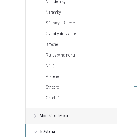
Náhrdelníky
n
Náramky
ý
Súpravy bižutérie
Ozdoby do vlasov
p
Brošne
a
Retiazky na nohu
Náušnice
n
Prstene
e
Striebro
Ostatné
l
Morská kolekcia
Bižutéria