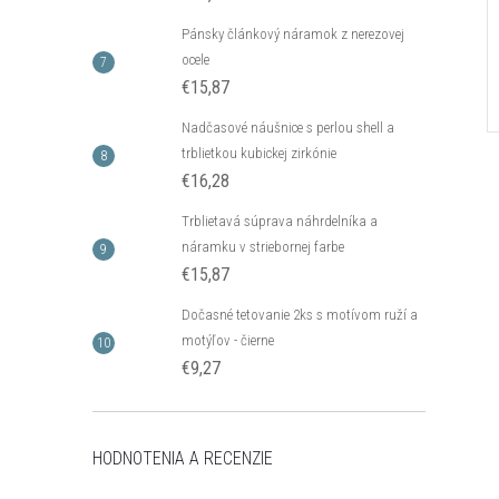
Pánsky článkový náramok z nerezovej
ocele
€15,87
Nadčasové náušnice s perlou shell a
trblietkou kubickej zirkónie
€16,28
Trblietavá súprava náhrdelníka a
náramku v striebornej farbe
€15,87
Dočasné tetovanie 2ks s motívom ruží a
motýľov - čierne
€9,27
HODNOTENIA A RECENZIE