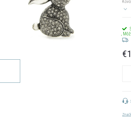
Kovov
€1
Jedn
cena:
Znač