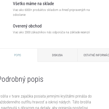
Všetko máme na sklade
Viac ako 6000+ produktov skladom a ihneď pripravených na
odoslanie
Overený obchod
Viac ako 2000 zákazníkov nás odporúča na základe recenzií
POPIS
DISKUSIA
OSTATNÉ INFORMÁC
Podrobný popis
rošňa v tvare zajačika posiata jemnými kryštálmi prináša do
aždodenného outfitu hravosť a iskrivý nádych. Táto brošňa
e navrhnutá s dôrazom na detaily, aby priniesla nositeľovi