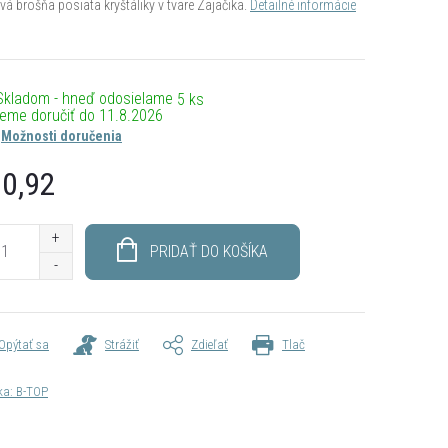
á brošňa posiata kryštáliky v tvare Zajačika.
Detailné informácie
Skladom - hneď odosielame
5 ks
11.8.2026
Možnosti doručenia
0,92
otková
PRIDAŤ DO KOŠÍKA
Opýtať sa
Strážiť
Zdieľať
Tlač
ka:
B-TOP