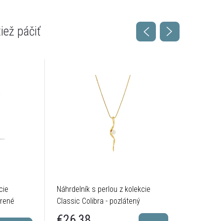
cie
Náhrdelník s perlou z kolekcie
Hladký n
brené
Classic Colibra - pozlátený
kolekcie 
postrieb
€28,
€26,38