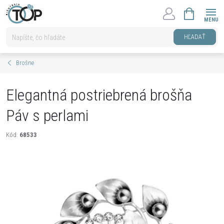
Prejsť
NÁKUPNÝ
na
KOŠÍK
obsah
HĽADAŤ
Brošne
Elegantná postriebrená brošňa
Páv s perlami
Kód:
68533