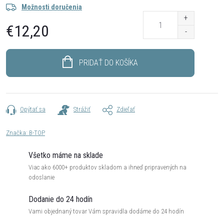
Možnosti doručenia
€12,20
Jednotková
cena:
PRIDAŤ DO KOŠÍKA
Opýtať sa
Strážiť
Zdieľať
Značka:
B-TOP
Všetko máme na sklade
Viac ako 6000+ produktov skladom a ihneď pripravených na
odoslanie
Dodanie do 24 hodín
Vami objednaný tovar Vám spravidla dodáme do 24 hodín