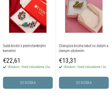
Sada brošní s pestrofarebnými
Očarujúca brošňa labuť so zlatým a
kameňmi
čiernym zdobením
€22,61
€13,31
Skladom - hneď odosielame
2 ks
Skladom - hneď odosielame
1 ks
DO KOŠÍKA
DO KOŠÍKA