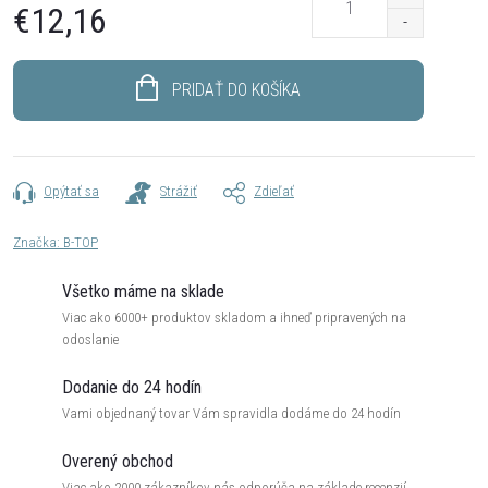
€12,16
Jednotková
cena:
PRIDAŤ DO KOŠÍKA
Opýtať sa
Strážiť
Zdieľať
Značka:
B-TOP
Všetko máme na sklade
Viac ako 6000+ produktov skladom a ihneď pripravených na
odoslanie
Dodanie do 24 hodín
Vami objednaný tovar Vám spravidla dodáme do 24 hodín
Overený obchod
Viac ako 2000 zákazníkov nás odporúča na základe recenzií