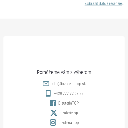
Zobraziť ďalšie recenzie
Z
á
p
ä
t
info
@
bizuteria-top.sk
i
+420 777 72 67 23
BizuteriaTOP
e
bizuterietop
bizuteria_top