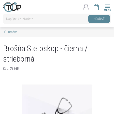
Prejsť
NÁKUPNÝ
na
KOŠÍK
obsah
HĽADAŤ
Brošne
Brošňa Stetoskop - čierna /
strieborná
Kód:
71465