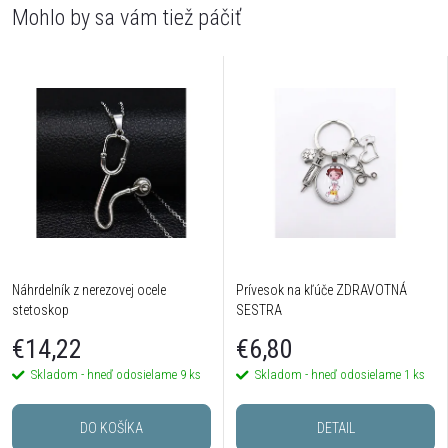
Náhrdelník z nerezovej ocele
Prívesok na kľúče ZDRAVOTNÁ
stetoskop
SESTRA
€14,22
€6,80
Skladom - hneď odosielame
9 ks
Skladom - hneď odosielame
1 ks
DO KOŠÍKA
DETAIL