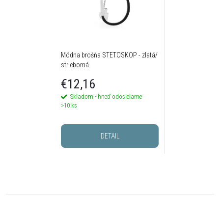
Módna brošňa STETOSKOP - zlatá/
strieborná
€12,16
Skladom - hneď odosielame
>10 ks
DETAIL