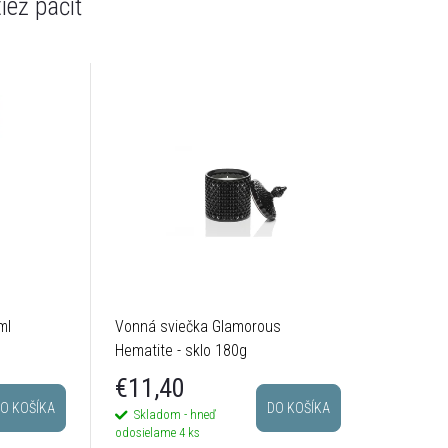
ml
Vonná sviečka Glamorous
Hematite - sklo 180g
€11,40
O KOŠÍKA
DO KOŠÍKA
Skladom - hneď
odosielame
4 ks