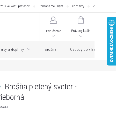
zpis veľkostí prsteňov
Pomáháme Eliške
Kontakty
Zásilkovna - pod
NÁKUPNÝ
KOŠÍK
Prázdny košík
Prihlásenie
erky a doplnky
Brošne
Ozdoby do vlasov
Brošňa pletený sveter -
rieborná
65448