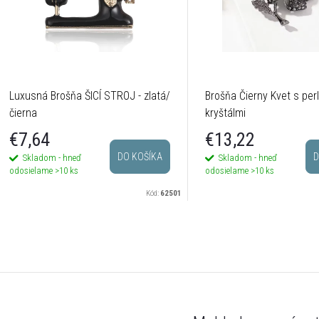
Luxusná Brošňa ŠICÍ STROJ - zlatá/
Brošňa Čierny Kvet s per
čierna
kryštálmi
€7,64
€13,22
DO KOŠÍKA
D
Skladom - hneď
Skladom - hneď
odosielame
>10 ks
odosielame
>10 ks
Kód:
62501