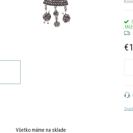
Kovov
€1
Jedn
cena:
Znač
Všetko máme na sklade