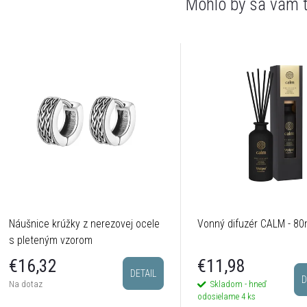
Náušnice krúžky z nerezovej ocele
Vonný difuzér CALM - 80
s pleteným vzorom
€11,98
€16,32
DETAIL
D
Skladom - hneď
Na dotaz
odosielame
4 ks