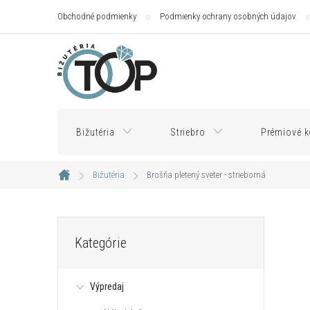
Prejsť
Obchodné podmienky
Podmienky ochrany osobných údajov
na
obsah
Bižutéria
Striebro
Prémiové k
Bižutéria
Brošňa pletený sveter - strieborná
Domov
B
Preskočiť
Kategórie
kategórie
o
Výpredaj
č