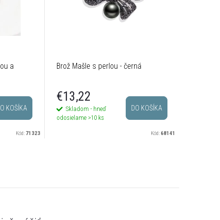
lou a
Brož Mašle s perlou - černá
€13,22
O KOŠÍKA
DO KOŠÍKA
Skladom - hneď
odosielame
>10 ks
Kód:
71323
Kód:
68141