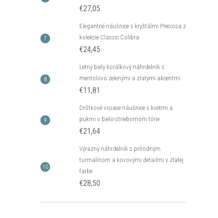
€27,05
Elegantné náušnice s kryštálmi Preciosa z
kolekcie Classic Colibra
€24,45
Letný biely korálkový náhrdelník s
mentolovo zelenými a zlatými akcentmi
€11,81
Drôtkové visiace náušnice s kvetmi a
pukmi v bielo-striebornom tóne
€21,64
Výrazný náhrdelník s prírodným
turmalínom a kovovými detailmi v zlatej
farbe
€28,50