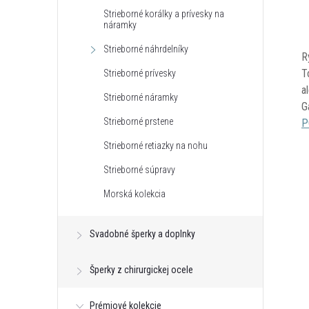
Strieborné korálky a prívesky na
náramky
Strieborné náhrdelníky
R
T
Strieborné prívesky
a
Strieborné náramky
G
Strieborné prstene
P
Strieborné retiazky na nohu
Strieborné súpravy
Morská kolekcia
Svadobné šperky a doplnky
Šperky z chirurgickej ocele
Prémiové kolekcie