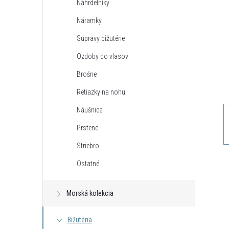
Náhrdelníky
n
Náramky
ý
Súpravy bižutérie
Ozdoby do vlasov
p
Brošne
a
Retiazky na nohu
Náušnice
n
Prstene
e
Striebro
Ostatné
l
Morská kolekcia
Bižutéria