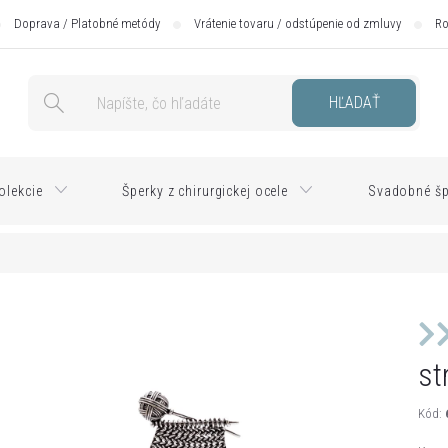
Doprava / Platobné metódy
Vrátenie tovaru / odstúpenie od zmluvy
Ro
HĽADAŤ
olekcie
Šperky z chirurgickej ocele
Svadobné šp
st
Kód: