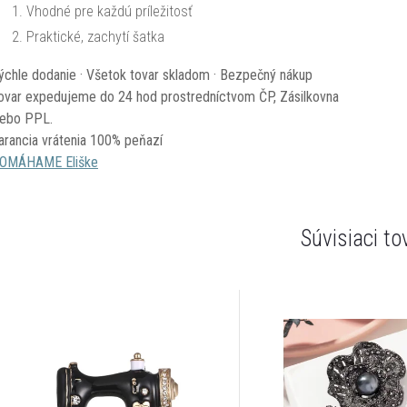
Vhodné pre každú príležitosť
Praktické, zachytí šatka
ýchle dodanie · Všetok tovar skladom · Bezpečný nákup
ovar expedujeme do 24 hod prostredníctvom ČP, Zásilkovna
lebo PPL.
arancia vrátenia 100% peňazí
OMÁHAME Eliške
Súvisiaci to