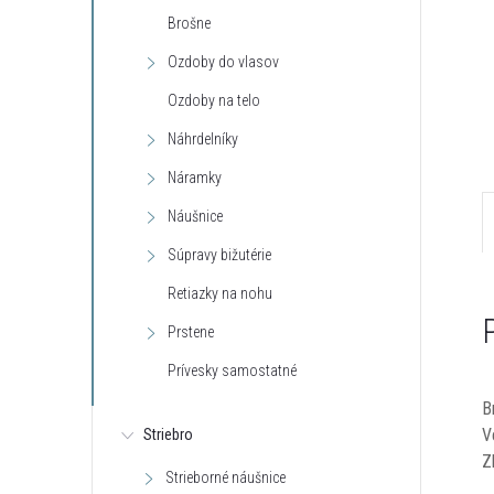
Brošne
Ozdoby do vlasov
Ozdoby na telo
Náhrdelníky
Náramky
Náušnice
Súpravy bižutérie
Retiazky na nohu
Prstene
Prívesky samostatné
B
V
Striebro
Z
Strieborné náušnice