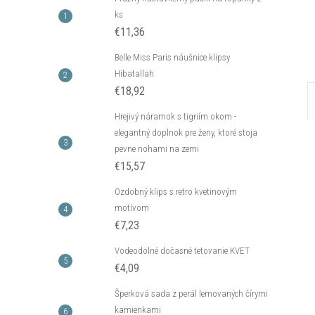
ks
€11,36
Belle Miss Paris náušnice klipsy
Hibatallah
€18,92
Hrejivý náramok s tigriím okom -
elegantný doplnok pre ženy, ktoré stoja
pevne nohami na zemi
€15,57
Ozdobný klips s retro kvetinovým
motívom
€7,23
Vodeodolné dočasné tetovanie KVET
€4,09
Šperková sada z perál lemovaných čírymi
kamienkami