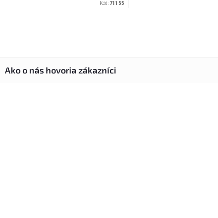
Kód:
71155