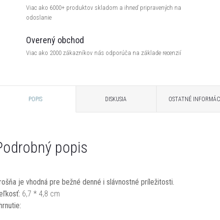
Viac ako 6000+ produktov skladom a ihneď pripravených na
odoslanie
Overený obchod
Viac ako 2000 zákazníkov nás odporúča na základe recenzií
POPIS
DISKUSIA
OSTATNÉ INFORMÁC
Podrobný popis
rošňa je vhodná pre bežné denné i slávnostné príležitosti.
eľkosť:
6,7 * 4,8 cm
hrnutie: