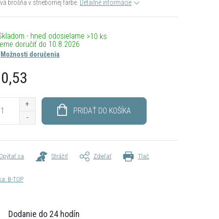
á brošňa v striebornej farbe.
Detailné informácie
Skladom - hneď odosielame
>10 ks
10.8.2026
Možnosti doručenia
0,53
otková
PRIDAŤ DO KOŠÍKA
Opýtať sa
Strážiť
Zdieľať
Tlač
ka:
B-TOP
Dodanie do 24 hodín