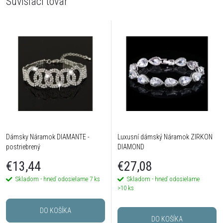
Súvisiaci tovar
Dámsky Náramok DIAMANTE -
Luxusní dámský Náramok ZIRKON
postriebrený
DIAMOND
€13,44
€27,08
Skladom - hneď odosielame
7 ks
Skladom - hneď odosielame
>10 ks
DO KOŠÍKA
DO KOŠÍKA