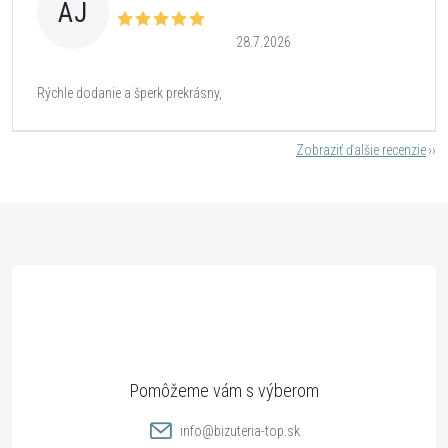
AJ
28.7.2026
Rýchle dodanie a šperk prekrásny,
Zobraziť ďalšie recenzie
Z
á
p
ä
t
info
@
bizuteria-top.sk