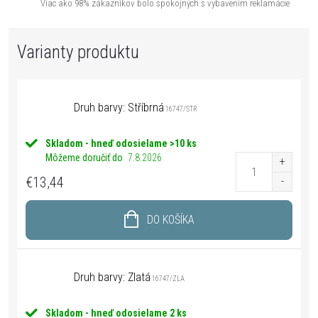
Viac ako 98% zákazníkov bolo spokojných s vybavením reklamácie
Druh barvy: Stříbrná
16747/STR
Skladom - hneď odosielame
>10 ks
Môžeme doručiť do
7.8.2026
€13,44
DO KOŠÍKA
Druh barvy: Zlatá
16747/ZLA
Skladom - hneď odosielame
2 ks