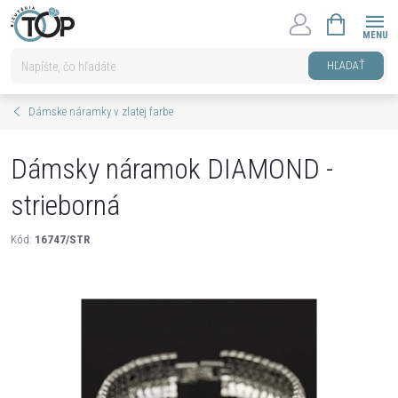
Prejsť
NÁKUPNÝ
na
KOŠÍK
obsah
HĽADAŤ
Dámske náramky v zlatej farbe
Dámsky náramok DIAMOND -
strieborná
Kód:
16747/STR