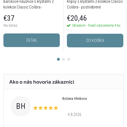
Barokové náušnice s kryštálmi z
Klipsy s kryštálmi z kolekcie Classic
kolekcie Classic Colibra -
Colibra - postriebrené
postriebrené
€37
€20,46
Na dotaz
Skladom - hneď odosielame
4 ks
DETAIL
DO KOŠÍKA
Božena Hlinkova
BH
4.8.2026