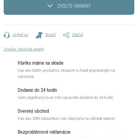
cena:
ZVOĽTE VARIANT
Opýtať sa
Strážiť
Zdieľať
Značka:
Naishide Jewelry
Všetko máme na sklade
Viac ako 6000+ produktov skladom a ihneď pripravených na
odoslanie
Dodanie do 24 hodín
Vami objednaný tovar Vám spravidla dodáme do 24 hodín
Overený obchod
Viac ako 2000 zákazníkov nás odporúča na základe recenzií
Bezproblémové reklamácie