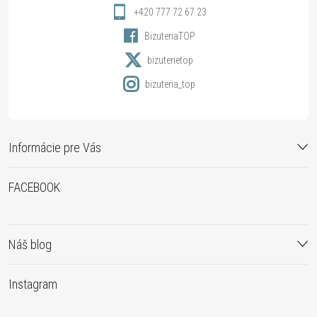
i
+420 777 72 67 23
BizuteriaTOP
e
bizuterietop
bizuteria_top
Informácie pre Vás
FACEBOOK
Náš blog
Instagram