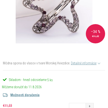
–34 %
€11,33
Módna spona do vlasov v tvare Morskej Hviezdice.
Detailné informácie
Skladom - hneď odosielame
5 ks
11.8.2026
Možnosti doručenia
€11,33