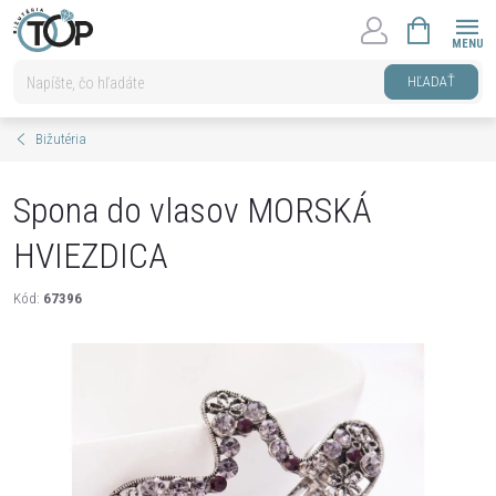
Prejsť
NÁKUPNÝ
na
KOŠÍK
obsah
HĽADAŤ
Bižutéria
Spona do vlasov MORSKÁ
HVIEZDICA
Kód:
67396