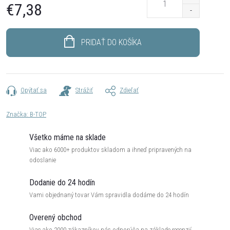
€7,38
Jednotková
cena:
PRIDAŤ DO KOŠÍKA
Opýtať sa
Strážiť
Zdieľať
Značka:
B-TOP
Všetko máme na sklade
Viac ako 6000+ produktov skladom a ihneď pripravených na
odoslanie
Dodanie do 24 hodín
Vami objednaný tovar Vám spravidla dodáme do 24 hodín
Overený obchod
Viac ako 2000 zákazníkov nás odporúča na základe recenzií