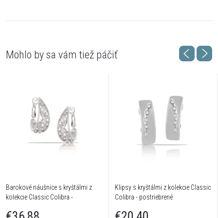
Barokové náušnice s kryštálmi z
Klipsy s kryštálmi z kolekcie Classic
kolekcie Classic Colibra -
Colibra - postriebrené
postriebrené
€36,88
€20,40