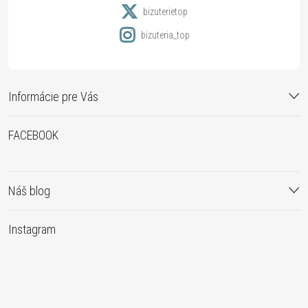
e
bizuterietop
bizuteria_top
Informácie pre Vás
FACEBOOK
Náš blog
Instagram