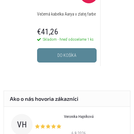
Večerná kabelka Aarya v zlatej farbe
€41,26
Skladom - hneď odosielame
1 ks
DO KOŠÍKA
Veronika Hajníková
VH
6.8.2026