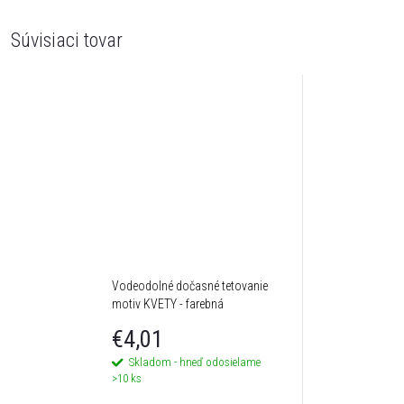
Súvisiaci tovar
Vodeodolné dočasné tetovanie
motiv KVETY - farebná
€4,01
Skladom - hneď odosielame
>10 ks