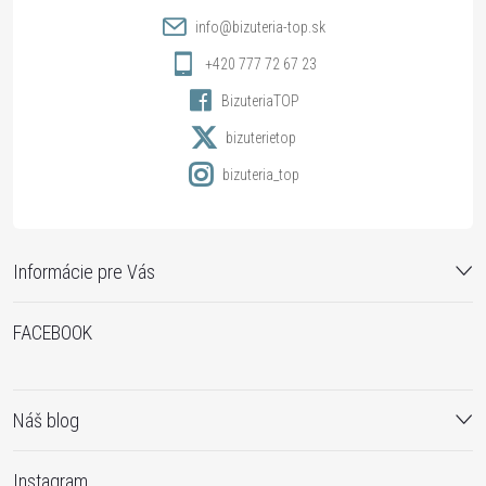
t
info
@
bizuteria-top.sk
i
+420 777 72 67 23
BizuteriaTOP
e
bizuterietop
bizuteria_top
Informácie pre Vás
FACEBOOK
Náš blog
Instagram