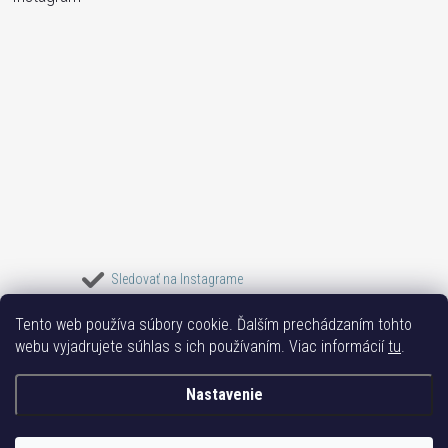
Sledovať na Instagrame
Tento web používa súbory cookie. Ďalším prechádzaním tohto
Bižuterie TOP
Vše k mobilu
Mobil příslušenství
Bižutéria Yvon
webu vyjadrujete súhlas s ich používaním. Viac informácií
tu
.
Issa-Garden
Nastavenie
Copyright 2017-2026
Bižutéria TOP
. Všetky práva vyhradené.