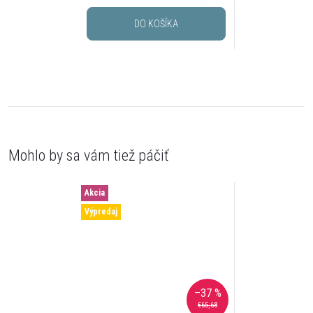
DO KOŠÍKA
Akcia
Výpredaj
–37 %
€65,68