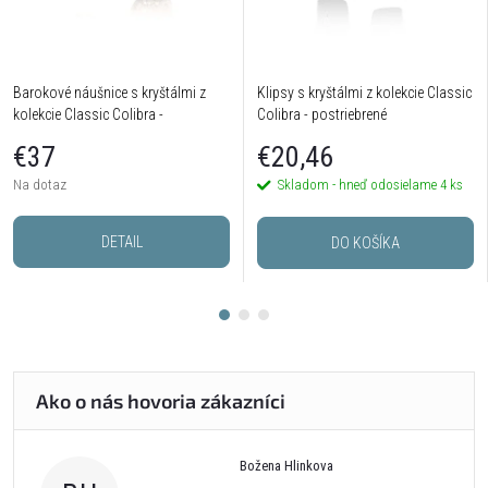
Barokové náušnice s kryštálmi z
Klipsy s kryštálmi z kolekcie Classic
kolekcie Classic Colibra -
Colibra - postriebrené
postriebrené
€37
€20,46
Na dotaz
Skladom - hneď odosielame
4 ks
DETAIL
DO KOŠÍKA
Božena Hlinkova