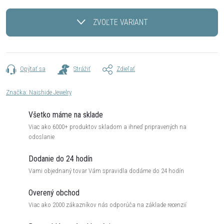
Jednotková
cena:
ZVOĽTE VARIANT
Opýtať sa
Strážiť
Zdieľať
Značka:
Naishide Jewelry
Všetko máme na sklade
Viac ako 6000+ produktov skladom a ihneď pripravených na
odoslanie
Dodanie do 24 hodín
Vami objednaný tovar Vám spravidla dodáme do 24 hodín
Overený obchod
Viac ako 2000 zákazníkov nás odporúča na základe recenzií