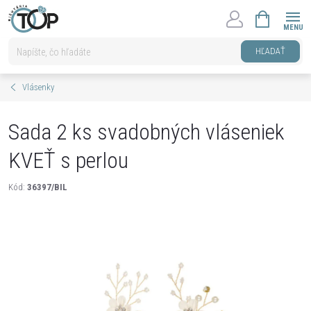
Prejsť
NÁKUPNÝ
na
KOŠÍK
obsah
HĽADAŤ
Vlásenky
Sada 2 ks svadobných vláseniek
KVEŤ s perlou
Kód:
36397/BIL