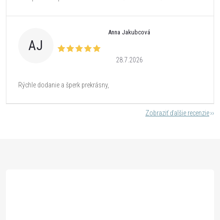
Anna Jakubcová
AJ
28.7.2026
Rýchle dodanie a šperk prekrásny,
Zobraziť ďalšie recenzie
Z
á
p