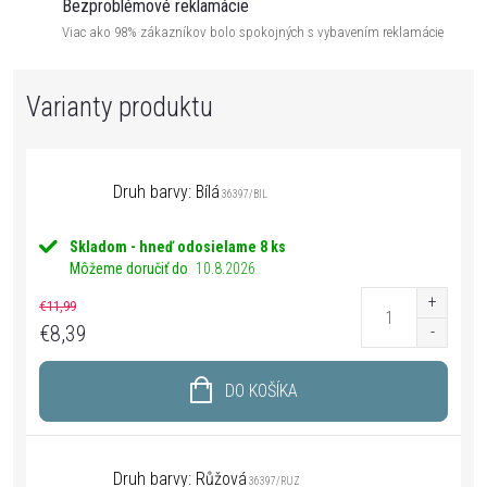
Bezproblémové reklamácie
Viac ako 98% zákazníkov bolo spokojných s vybavením reklamácie
Druh barvy: Bílá
36397/BIL
Skladom - hneď odosielame
8 ks
Môžeme doručiť do
10.8.2026
€11,99
€8,39
DO KOŠÍKA
Druh barvy: Růžová
36397/RUZ