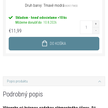
Druh barvy: Tmavě modrá
36397/TMOD
Skladom - hneď odosielame
>10 ks
Môžeme doručiť do
10.8.2026
€11,99
DO KOŠÍKA
Popis produktu
Podrobný popis
Vlásenky sú krásnou ozdobou slávnostného účesu. Sú