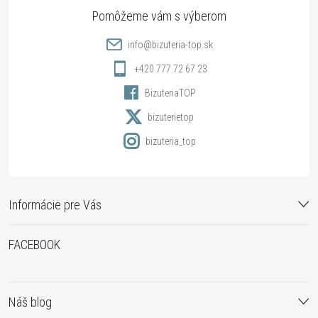
ä
t
info
@
bizuteria-top.sk
i
+420 777 72 67 23
BizuteriaTOP
e
bizuterietop
bizuteria_top
Informácie pre Vás
FACEBOOK
Náš blog