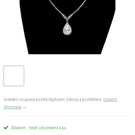
Svatební souprava posetá třpytivými Zirkony a postříbřená.
Detailné
informácie
Skladom - hneď odosielame
4 ks