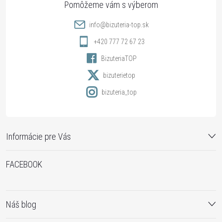
t
info
@
bizuteria-top.sk
i
+420 777 72 67 23
BizuteriaTOP
e
bizuterietop
bizuteria_top
Informácie pre Vás
FACEBOOK
Náš blog