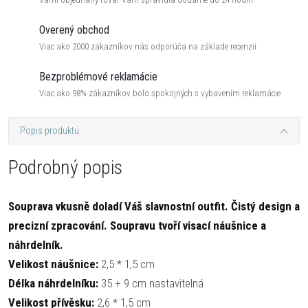
Overený obchod
Viac ako 2000 zákazníkov nás odporúča na základe recenzií
Bezproblémové reklamácie
Viac ako 98% zákazníkov bolo spokojných s vybavením reklamácie
Popis produktu
Podrobný popis
Souprava vkusně doladí Váš slavnostní outfit. Čistý design a
precizní zpracování. Soupravu tvoří visací náušnice a
náhrdelník.
Velikost náušnice:
2,5 * 1,5 cm
Délka náhrdelníku:
35 + 9 cm nastavitelná
Velikost přívěsku:
2,6 * 1,5 cm