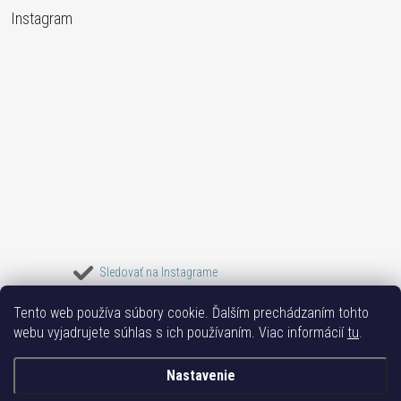
Instagram
Sledovať na Instagrame
Tento web používa súbory cookie. Ďalším prechádzaním tohto
Bižuterie TOP
Vše k mobilu
Mobil příslušenství
Bižutéria Yvon
webu vyjadrujete súhlas s ich používaním. Viac informácií
tu
.
Issa-Garden
Nastavenie