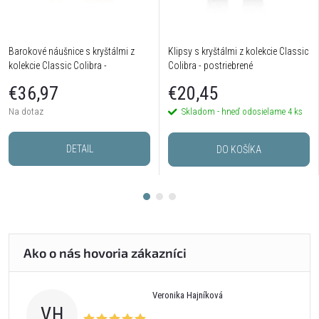
Barokové náušnice s kryštálmi z
Klipsy s kryštálmi z kolekcie Classic
kolekcie Classic Colibra -
Colibra - postriebrené
postriebrené
€36,97
€20,45
Na dotaz
Skladom - hneď odosielame
4 ks
DETAIL
DO KOŠÍKA
Veronika Hajníková
VH