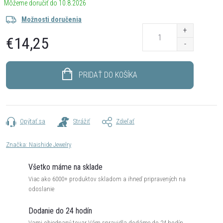
10.8.2026
Možnosti doručenia
€14,25
Jednotková
cena:
PRIDAŤ DO KOŠÍKA
Opýtať sa
Strážiť
Zdieľať
Značka:
Naishide Jewelry
Všetko máme na sklade
Viac ako 6000+ produktov skladom a ihneď pripravených na
odoslanie
Dodanie do 24 hodín
Vami objednaný tovar Vám spravidla dodáme do 24 hodín