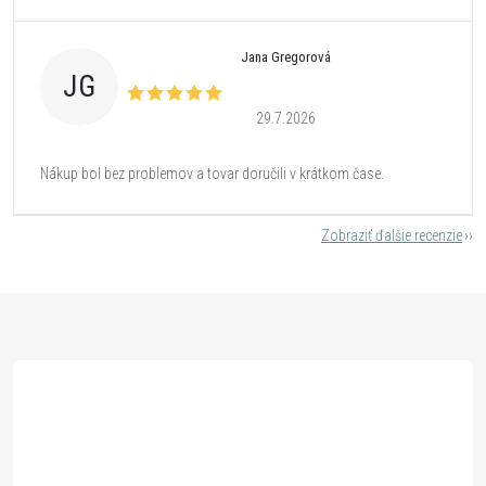
Jana Gregorová
JG
29.7.2026
Nákup bol bez problemov a tovar doručili v krátkom čase.
Zobraziť ďalšie recenzie
Z
á
p
ä