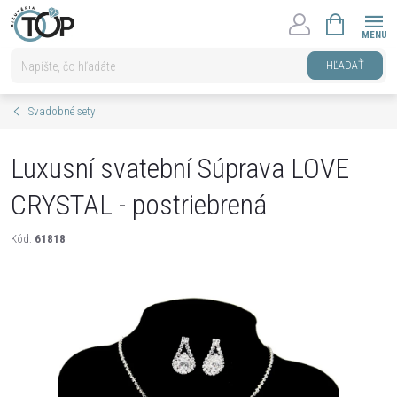
Prejsť
NÁKUPNÝ
na
KOŠÍK
obsah
HĽADAŤ
Svadobné sety
Luxusní svatební Súprava LOVE
CRYSTAL - postriebrená
Kód:
61818