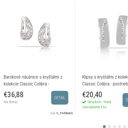
Barokové náušnice s kryštálmi z
Klipsy s kryštálmi z kolek
kolekcie Classic Colibra -
Classic Colibra - postrie
postriebrené
€20,40
€36,88
DETAIL
D
Skladom - hneď
Na dotaz
odosielame
4 ks
Kód:
C_P6086AG