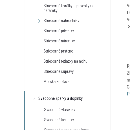
V
Strieborné korálky a prívesky na
náramky
D
V
Strieborné náhrdelníky
S
Strieborné prívesky
Strieborné náramky
Strieborné prstene
Strieborné retiazky na nohu
R
Strieborné súpravy
Z
n
Morská kolekcia
G
P
Svadobné šperky a doplnky
Svadobné vlásenky
Svadobné korunky