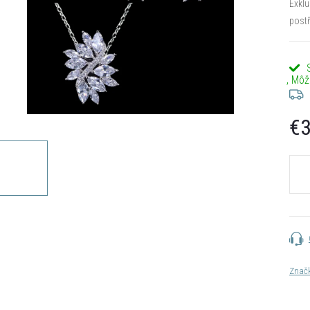
Exklu
postř
€3
Jedn
cena:
Znač