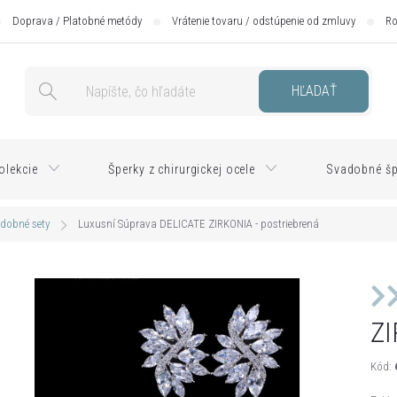
Doprava / Platobné metódy
Vrátenie tovaru / odstúpenie od zmluvy
Ro
HĽADAŤ
olekcie
Šperky z chirurgickej ocele
Svadobné šp
dobné sety
Luxusní Súprava DELICATE ZIRKONIA - postriebrená
ZI
Kód: