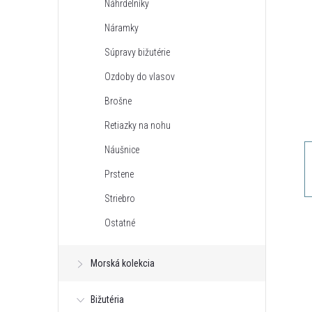
Náhrdelníky
n
Náramky
ý
Súpravy bižutérie
Ozdoby do vlasov
p
Brošne
a
Retiazky na nohu
Náušnice
n
Prstene
e
Striebro
Ostatné
l
Morská kolekcia
Bižutéria