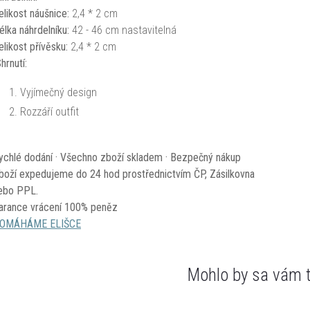
elikost náušnice:
2,4 * 2 cm
élka náhrdelníku:
42 - 46 cm nastavitelná
elikost přívěsku:
2,4 * 2 cm
hrnutí:
Vyjímečný design
Rozzáří outfit
ychlé dodání · Všechno zboží skladem · Bezpečný nákup
boží expedujeme do 24 hod prostřednictvím ČP, Zásilkovna
ebo PPL.
arance vrácení 100% peněz
OMÁHÁME ELIŠCE