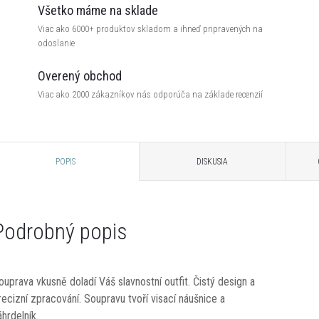
Všetko máme na sklade
Viac ako 6000+ produktov skladom a ihneď pripravených na
odoslanie
Overený obchod
Viac ako 2000 zákazníkov nás odporúča na základe recenzií
POPIS
DISKUSIA
Podrobný popis
ouprava vkusně doladí Váš slavnostní outfit. Čistý design a
recizní zpracování. Soupravu tvoří visací náušnice a
áhrdelník.