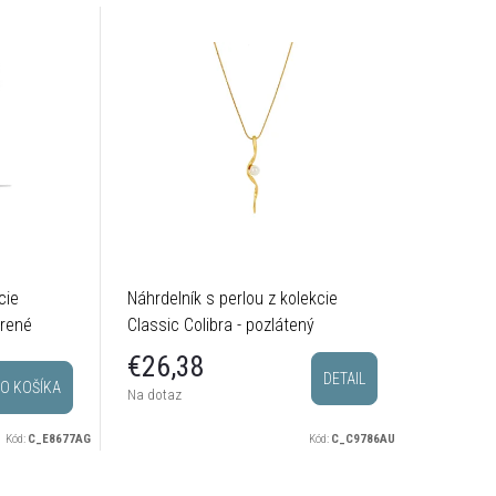
cie
Náhrdelník s perlou z kolekcie
Hladký n
brené
Classic Colibra - pozlátený
kolekcie 
postrieb
€28,
€26,38
DETAIL
O KOŠÍKA
Sklado
Na dotaz
odosielam
Kód:
C_E8677AG
Kód:
C_C9786AU