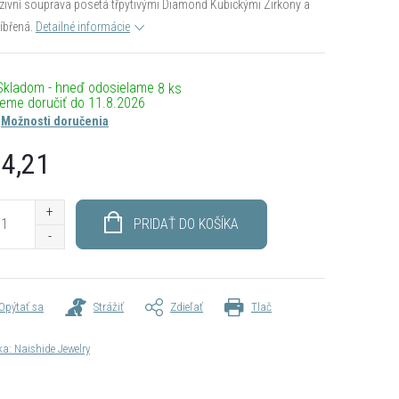
zivní souprava posetá třpytivými Diamond Kubickými Zirkony a
íbřená.
Detailné informácie
Skladom - hneď odosielame
8 ks
11.8.2026
Možnosti doručenia
4,21
otková
PRIDAŤ DO KOŠÍKA
Opýtať sa
Strážiť
Zdieľať
Tlač
ka:
Naishide Jewelry