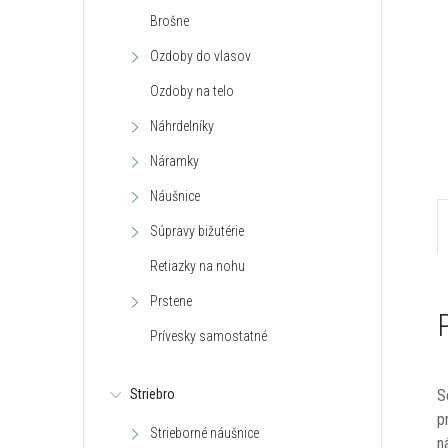
Brošne
Ozdoby do vlasov
Ozdoby na telo
Náhrdelníky
Náramky
Náušnice
Súpravy bižutérie
Retiazky na nohu
Prstene
Prívesky samostatné
S
Striebro
p
Strieborné náušnice
n