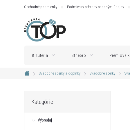
Prejsť
Obchodné podmienky
Podmienky ochrany osobných údajov
na
obsah
Bižutéria
Striebro
Prémiové k
Svadobné šperky a doplnky
Svadobné šperky
Sva
Domov
B
Preskočiť
Kategórie
kategórie
o
Výpredaj
č