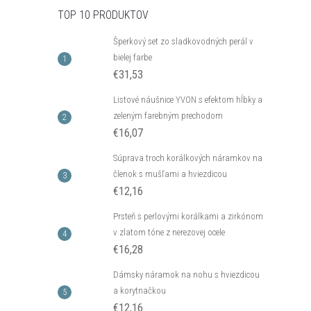
TOP 10 PRODUKTOV
Šperkový set zo sladkovodných perál v
bielej farbe
€31,53
Listové náušnice YVON s efektom hĺbky a
zeleným farebným prechodom
€16,07
Súprava troch korálkových náramkov na
členok s mušľami a hviezdicou
€12,16
Prsteň s perlovými korálkami a zirkónom
v zlatom tóne z nerezovej ocele
€16,28
Dámsky náramok na nohu s hviezdicou
a korytnačkou
€12,16