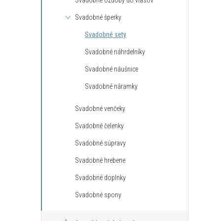
Svadobné ozdoby do vlasov
Svadobné šperky
Svadobné sety
Svadobné náhrdelníky
Svadobné náušnice
Svadobné náramky
Svadobné venčeky
Svadobné čelenky
k s kryštálom z
Klipsy s guličkou z kolekcie Classic
Svadobné súpravy
ic Colibra -
Colibra - postriebrené
€16,28
Svadobné hrebene
DO KOŠÍKA
DO KOŠÍKA
neď
Skladom - hneď
Svadobné doplnky
odosielame
4 ks
Svadobné spony
Kód:
C_B14477AG
Kód:
C_E13561AG