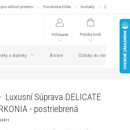
zpis veľkostí prsteňov
Pomáháme Eliške
Kontakty
Zásilkovna - pod
NÁKUPNÝ
KOŠÍK
Prázdny košík
Prihlásenie
erky a doplnky
Brošne
Ozdoby do vlasov
Luxusní Súprava DELICATE
RKONIA - postriebrená
62411