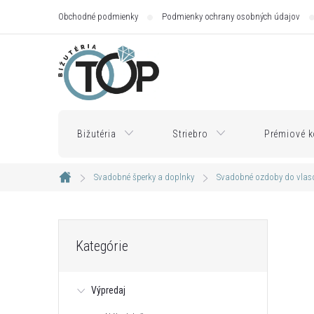
Prejsť
Obchodné podmienky
Podmienky ochrany osobných údajov
na
obsah
Bižutéria
Striebro
Prémiové k
Svadobné šperky a doplnky
Svadobné ozdoby do vlas
Domov
B
Preskočiť
Kategórie
kategórie
o
Výpredaj
č