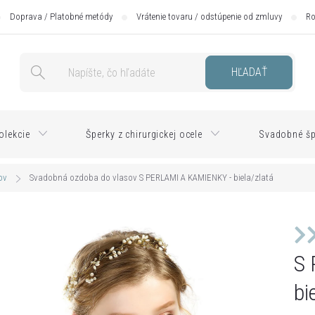
Doprava / Platobné metódy
Vrátenie tovaru / odstúpenie od zmluvy
Ro
HĽADAŤ
olekcie
Šperky z chirurgickej ocele
Svadobné šp
ov
Svadobná ozdoba do vlasov S PERLAMI A KAMIENKY - biela/zlatá
S 
bi