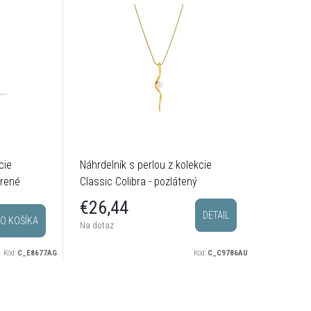
cie
Náhrdelník s perlou z kolekcie
Hladký n
brené
Classic Colibra - pozlátený
kolekcie 
postrieb
€28,
€26,44
DETAIL
O KOŠÍKA
Sklado
Na dotaz
odosielam
Kód:
C_E8677AG
Kód:
C_C9786AU