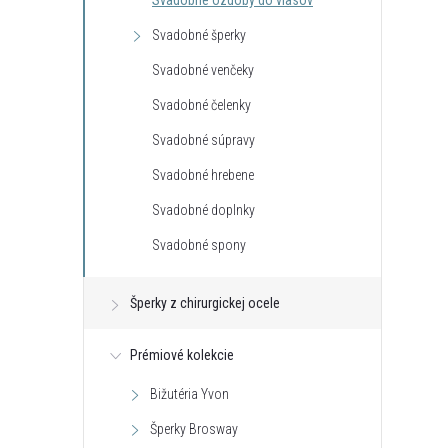
Svadobné ozdoby do vlasov
Svadobné šperky
Svadobné venčeky
Svadobné čelenky
Svadobné súpravy
Svadobné hrebene
Svadobné doplnky
k s kryštálom z
Klipsy s guličkou z kolekcie Classic
Svadobné spony
ic Colibra -
Colibra - postriebrené
€16,32
Šperky z chirurgickej ocele
DO KOŠÍKA
DO KOŠÍKA
neď
Skladom - hneď
odosielame
4 ks
Prémiové kolekcie
Kód:
C_B14477AG
Kód:
C_E13561AG
Bižutéria Yvon
Šperky Brosway