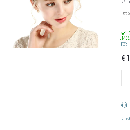
Kód:
Ozdob
€1
Jedn
cena:
Znač