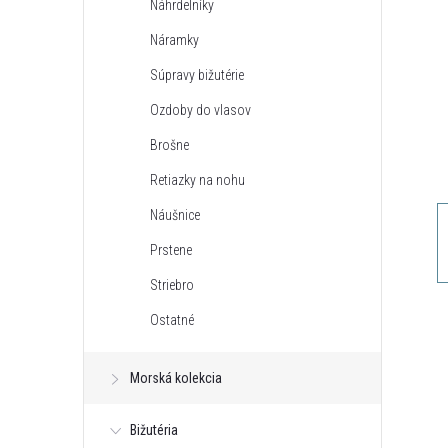
Náhrdelníky
n
Náramky
ý
Súpravy bižutérie
Ozdoby do vlasov
p
Brošne
a
Retiazky na nohu
Náušnice
n
Prstene
e
Striebro
Ostatné
l
Morská kolekcia
Bižutéria