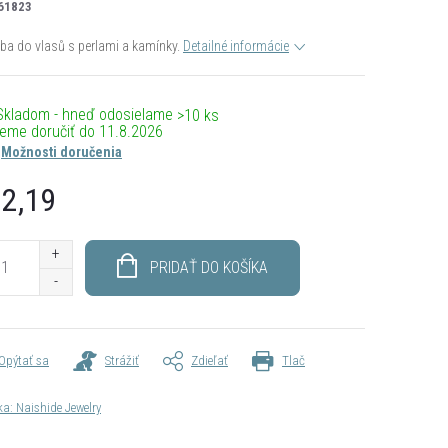
61823
a do vlasů s perlami a kamínky.
Detailné informácie
Skladom - hneď odosielame
>10 ks
11.8.2026
Možnosti doručenia
2,19
otková
PRIDAŤ DO KOŠÍKA
Opýtať sa
Strážiť
Zdieľať
Tlač
ka:
Naishide Jewelry