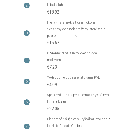
Hibatallah
€18,92
Hrejivý náramok s tigriím okom -
elegantný doplnok pre ženy, ktoré stoja
pevne nohami na zemi
€15,57
Ozdobný klips s retro kvetinovým
motívom
€7,23
Vodeodolné dočasné tetovanie KVET
€4,09
Šperková sada z perál lemovaných čírymi
kamienkami
€27,05
Elegantné náušnice s kryštálmi Preciosa z
kolekcie Classic Colibra