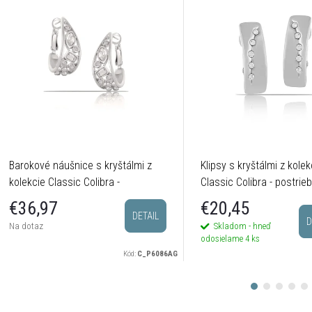
Barokové náušnice s kryštálmi z
Klipsy s kryštálmi z kolek
kolekcie Classic Colibra -
Classic Colibra - postrie
postriebrené
€20,45
€36,97
DETAIL
D
Skladom - hneď
Na dotaz
odosielame
4 ks
Kód:
C_P6086AG