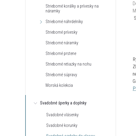
D
Strieborné korálky a prívesky na
M
náramky
S
Strieborné náhrdelníky
Strieborné prívesky
Strieborné náramky
Strieborné prstene
R
Strieborné retiazky na nohu
Z
n
Strieborné súpravy
G
Morská kolekcia
P
Svadobné šperky a doplnky
Svadobné vlásenky
Svadobné korunky