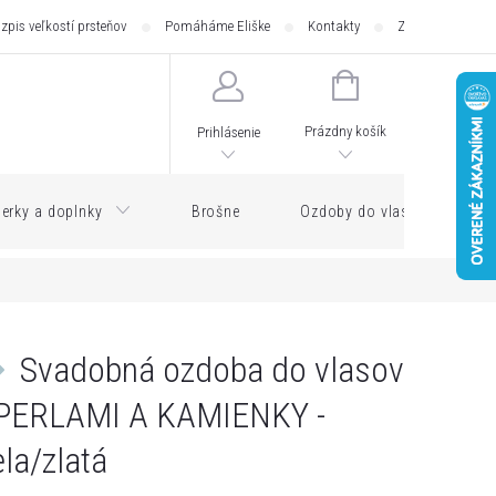
zpis veľkostí prsteňov
Pomáháme Eliške
Kontakty
Zásilkovna - pod
NÁKUPNÝ
KOŠÍK
Prázdny košík
Prihlásenie
erky a doplnky
Brošne
Ozdoby do vlasov
Svadobná ozdoba do vlasov
PERLAMI A KAMIENKY -
ela/zlatá