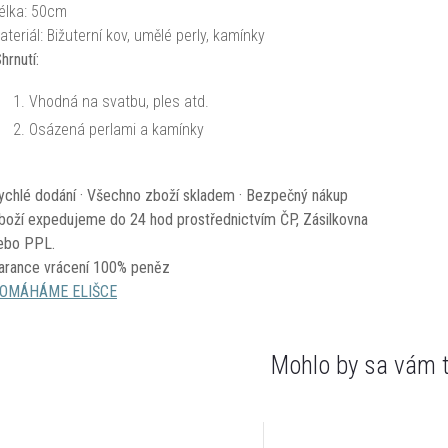
élka: 50cm
ateriál: Bižuterní kov, umělé perly, kamínky
hrnutí:
Vhodná na svatbu, ples atd.
Osázená perlami a kamínky
ychlé dodání · Všechno zboží skladem · Bezpečný nákup
boží expedujeme do 24 hod prostřednictvím ČP, Zásilkovna
ebo PPL.
arance vrácení 100% peněz
OMÁHÁME ELIŠCE