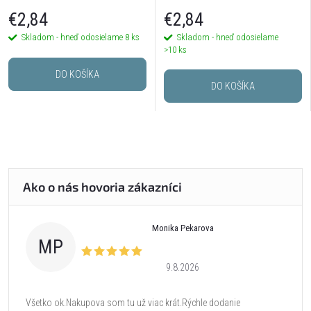
€2,84
€2,84
Skladom - hneď odosielame
8 ks
Skladom - hneď odosielame
>10 ks
DO KOŠÍKA
DO KOŠÍKA
Monika Pekarova
MP
9.8.2026
Všetko ok.Nakupova som tu už viac krát.Rýchle dodanie