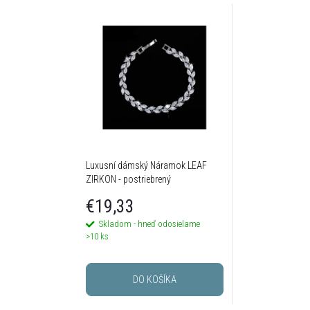
Luxusní dámský Náramok LEAF
ZIRKON - postriebrený
€19,33
Skladom - hneď odosielame
>10 ks
DO KOŠÍKA