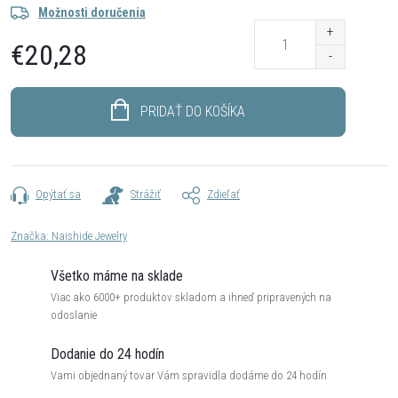
Možnosti doručenia
€20,28
Jednotková
cena:
PRIDAŤ DO KOŠÍKA
Opýtať sa
Strážiť
Zdieľať
Značka:
Naishide Jewelry
Všetko máme na sklade
Viac ako 6000+ produktov skladom a ihneď pripravených na
odoslanie
Dodanie do 24 hodín
Vami objednaný tovar Vám spravidla dodáme do 24 hodín