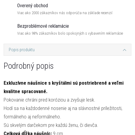
Overený obchod
Viac ako 2000 zákazníkov nás odporúča na základe recenzií
Bezproblémové reklamácie
Viac ako 98% zákazníkov bolo spokojných s vybavením reklamácie
Popis produktu
Podrobný popis
Exkluzívne náušnice s kryštálmi sú postriebrené a veľmi
kvalitne spracované.
Pokovanie chráni pred koróziou a zvyšuje lesk.
Hodí sa na každodenné nosenie aj na slávnostné príležitosti,
formálneho aj neformálneho.
Sú skvelým darčekom pre každú ženu, či dievča.
Celková dĺžka náušníc:
9 cm