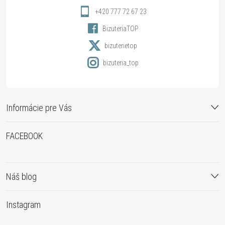
i
+420 777 72 67 23
BizuteriaTOP
e
bizuterietop
bizuteria_top
Informácie pre Vás
FACEBOOK
Náš blog
Instagram