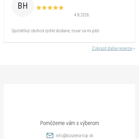
BH
4.8.2026
Spoľahlivý obchod rýchle dodanie, tovar sa mi páči
Zobraziť ďalšie recenzie
Z
á
p
ä
t
info
@
bizuteria-top.sk