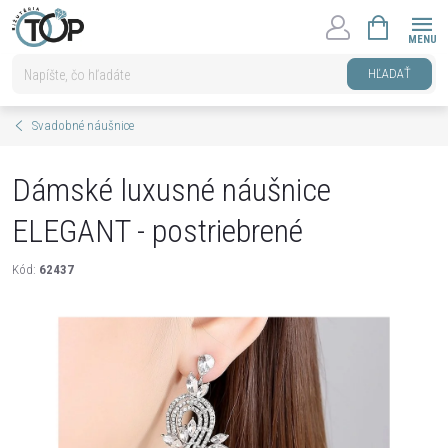
Prejsť
NÁKUPNÝ
na
KOŠÍK
obsah
HĽADAŤ
Svadobné náušnice
Dámské luxusné náušnice
ELEGANT - postriebrené
Kód:
62437