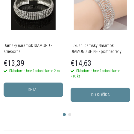
Dámsky náramok DIAMOND -
Luxusní dámský Náramok
strieborná
DIAMOND SHINE - postriebrený
€13,39
€14,63
Skladom - hneď odosielame
2 ks
Skladom - hneď odosielame
>10 ks
DETAIL
DO KOŠÍKA