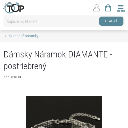
Prejsť
NÁKUPNÝ
na
KOŠÍK
obsah
HĽADAŤ
Svadobné náramky
Dámsky Náramok DIAMANTE -
postriebrený
Kód:
61673