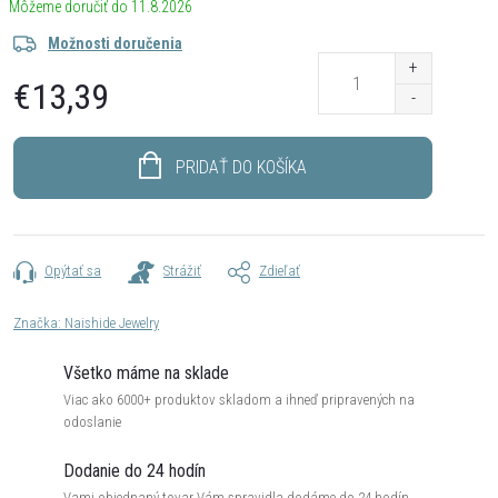
11.8.2026
Možnosti doručenia
€13,39
Jednotková
cena:
PRIDAŤ DO KOŠÍKA
Opýtať sa
Strážiť
Zdieľať
Značka:
Naishide Jewelry
Všetko máme na sklade
Viac ako 6000+ produktov skladom a ihneď pripravených na
odoslanie
Dodanie do 24 hodín
Vami objednaný tovar Vám spravidla dodáme do 24 hodín