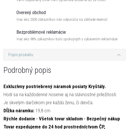
Overený obchod
Viac ako 2000 zákazníkov nás odporúča na základe recenzií
Bezproblémové reklamácie
Viac ako 98% zákazníkov bolo spokojných s vybavením reklamácie
Popis produktu
Podrobný popis
Exkluzívny postriebrený náramok posiaty Kryštály.
Hodí sa na každodenné nosenie aj na slávnostné príležitosti.
Je skvelým darčekom pre každú ženu, či dievča.
Dĺžka náramku:
19,8 cm
Rýchle dodanie · Všetok tovar skladom · Bezpečný nákup
Tovar expedujeme do 24 hod prostredníctvom ČP,