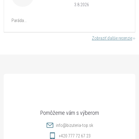
3.8.2026
Paráda...
Zobraziť ďalšie recenzie
Z
á
p
ä
t
info
@
bizuteria-top.sk
+420 777 72 67 23