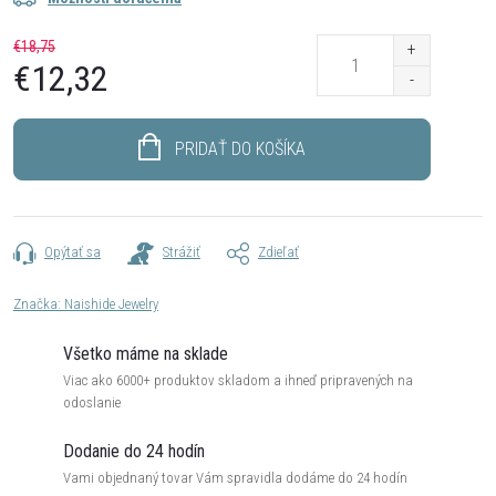
€18,75
€12,32
Jednotková
cena:
PRIDAŤ DO KOŠÍKA
Opýtať sa
Strážiť
Zdieľať
Značka:
Naishide Jewelry
Všetko máme na sklade
Viac ako 6000+ produktov skladom a ihneď pripravených na
odoslanie
Dodanie do 24 hodín
Vami objednaný tovar Vám spravidla dodáme do 24 hodín