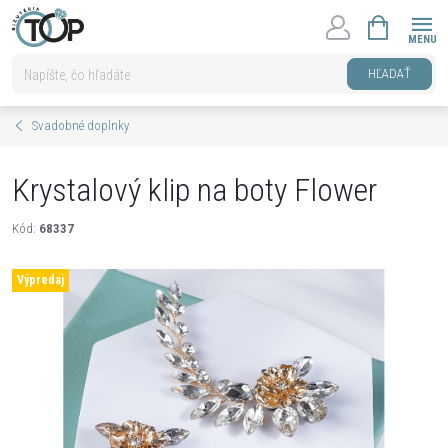
Prejsť
NÁKUPNÝ
na
KOŠÍK
obsah
HĽADAŤ
Svadobné doplnky
Krystalový klip na boty Flower
Kód:
68337
Výpredaj