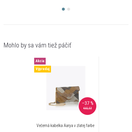
Akcia
Výpredaj
–37 %
€65,53
Večerná kabelka Aarya v zlatej farbe