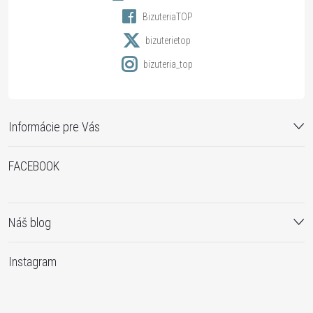
i
BizuteriaTOP
e
bizuterietop
bizuteria_top
Informácie pre Vás
FACEBOOK
Náš blog
Instagram