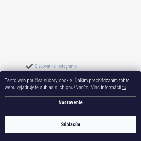
Sledovať na Instagrame
Tento web používa súbory cookie. Ďalším prechádzaním tohto
Bižuterie TOP
Vše k mobilu
Mobil příslušenství
Bižutéria Yvon
webu vyjadrujete súhlas s ich používaním. Viac informácií
tu
.
Issa-Garden
Nastavenie
Copyright 2017-2026
Bižutéria TOP
. Všetky práva vyhradené.
Súhlasím
Vytvoril Shoptet